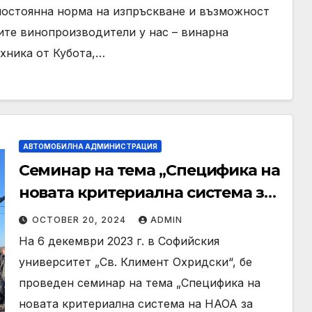
постоянна норма на изпръскване и възможност
ите винопроизводители у нас – винарна
хника от Кубота,…
АВТОМОБИЛНА АДМИНИСТРАЦИЯ
Семинар на тема „Специфика на
новата критериална система за
акредитация” в Софийски
OCTOBER 20, 2024
ADMIN
университет „Св. Климент
На 6 декември 2023 г. в Софийския
Охридски“
университет „Св. Климент Охридски“, бе
проведен семинар на тема „Специфика на
новата критериална система на НАОА за