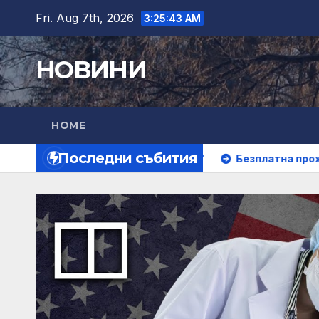
Skip
Fri. Aug 7th, 2026
3:25:45 AM
to
content
НОВИНИ
HOME
Последни събития
в парк „Артилерийски“
Безплатна прожекция на филм