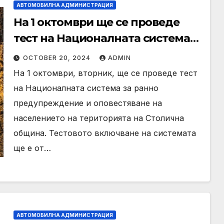
АВТОМОБИЛНА АДМИНИСТРАЦИЯ
На 1 октомври ще се проведе
тест на Националната система
за ранно предупреждение и
OCTOBER 20, 2024
ADMIN
оповестяване на населението
На 1 октомври, вторник, ще се проведе тест
на Националната система за ранно
предупреждение и оповестяване на
населението на територията на Столична
община. Тестовото включване на системата
ще е от…
АВТОМОБИЛНА АДМИНИСТРАЦИЯ