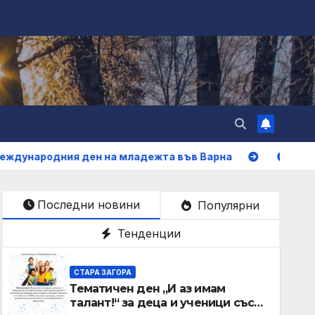
 ден на младежта във Варна
Трактор се запали 
Последни новини
Популярни
Тенденции
СТАРА ЗАГОРА
Тематичен ден „И аз имам
талант!“ за деца и ученици със