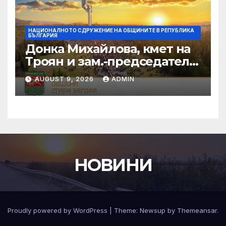
НАЦИОНАЛНОТО СДРУЖЕНИЕ НА ОБЩИНИТЕ В РЕПУБЛИКА
БЪЛГАРИЯ
Донка Михайлова, кмет на
Троян и зам.-председател
на НСОРБ: Знаем какво е
AUGUST 9, 2026
ADMIN
произведено, как е
произведено и какво влиза
в детското меню
НОВИНИ
Proudly powered by WordPress
|
Theme:
Newsup
by
Themeansar
.