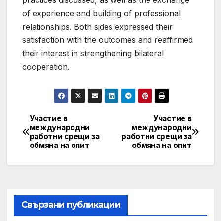
of experience and building of professional
relationships. Both sides expressed their
satisfaction with the outcomes and reaffirmed
their interest in strengthening bilateral
cooperation.
Участие в
Участие в
Post
международни
международни
работни срещи за
работни срещи за
navigation
обмяна на опит
обмяна на опит
Свързани публикации