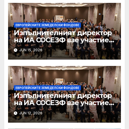
ЕВРОПЕЙСКИТЕ ЗЕМЕДЕЛСКИ ФОНДОВЕ
Изпълнителният директор
на ИА СОСЕЗФ взе участие в
организирана от
JUN 15, 2026
Европейската служба за
борба с измамите (OLAF),
международна
конференция под наслов
„Prevent – Detect –
Investigate“
ЕВРОПЕЙСКИТЕ ЗЕМЕДЕЛСКИ ФОНДОВЕ
Изпълнителният директор
на ИА СОСЕЗФ взе участие в
организирана от
JUN 12, 2026
Европейската служба за
борба с измамите (OLAF),