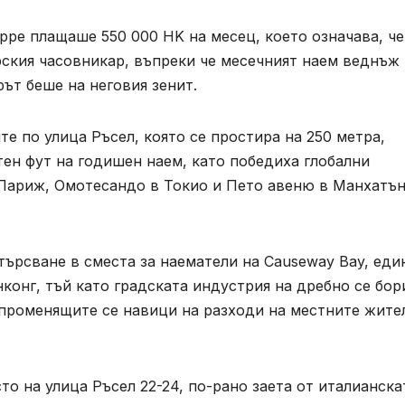
lippe плащаше 550 000 HK на месец, което означава, че
рския часовникар, въпреки че месечният наем веднъж
рът беше на неговия зенит.
ите по улица Ръсел, която се простира на 250 метра,
тен фут на годишен наем, като победиха глобални
Париж, Омотесандо в Токио и Пето авеню в Манхатън
търсване в сместа за наематели на Causeway Bay, еди
конг, тъй като градската индустрия на дребно се бор
променящите се навици на разходи на местните жите
то на улица Ръсел 22-24, по-рано заета от италианска