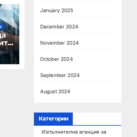
January 2025
December 2024
Я
да
ите
November 2024
а
а
October 2024
лни
September 2024
ът
August 2024
Категории
Изпълнителна агенция за