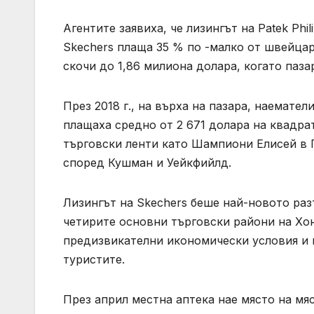
Агентите заявиха, че лизингът на Patek Phi
Skechers плаща 35 % по -малко от швейца
скочи до 1,86 милиона долара, когато паза
През 2018 г., на върха на пазара, наемател
плащаха средно от 2 671 долара на квадра
търговски ленти като Шампиони Елисей в 
според Кушман и Уейкфийлд.
Лизингът на Skechers беше най-новото раз
четирите основни търговски райони на Хон
предизвикателни икономически условия и 
туристите.
През април местна аптека нае място на мяс