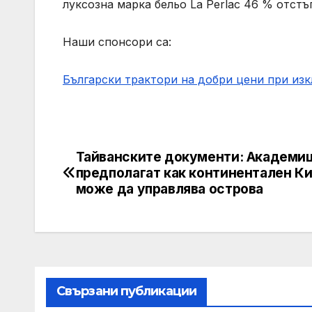
луксозна марка бельо La Perlaс 46 % отст
Наши спонсори са:
Български трактори на добри цени при из
Тайванските документи: Академи
Post
предполагат как континентален К
navigation
може да управлява острова
Свързани публикации