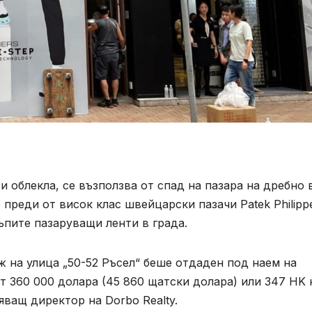
и облекла, се възползва от спад на пазара на дребно 
 преди от висок клас швейцарски пазачи Patek Philipp
ъпите пазаруващи ленти в града.
ж на улица „50-52 Ръсел“ беше отдаден под наем на
от 360 000 долара (45 860 щатски долара) или 347 HK 
яващ директор на Dorbo Realty.