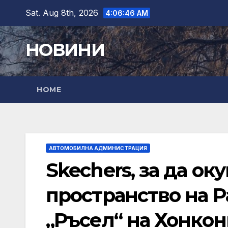
Skip
Sat. Aug 8th, 2026
4:06:47 AM
to
content
НОВИНИ
HOME
АВТОМОБИЛНА АДМИНИСТРАЦИЯ
Skechers, за да о
пространство на Pa
„Ръсел“ на Хонкон