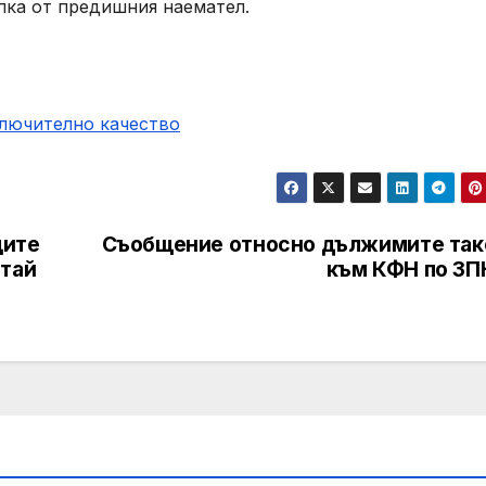
ъпка от предишния наемател.
ключително качество
ците
Съобщение относно дължимите так
итай
към КФН по ЗП