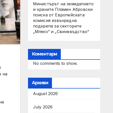
Министърът на земеделието
и храните Пламен Абровски
поиска от Европейската
комисия извънредна
подкрепа за секторите
„Мляко“ и „Свиневъдство“
Коментари
No comments to show.
в
e на
Архиви
August 2026
на
July 2026