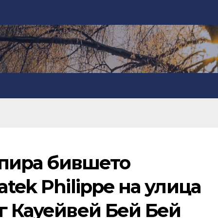
купира бившето
tek Philippe на улица
г Кауейвей Бей Бей