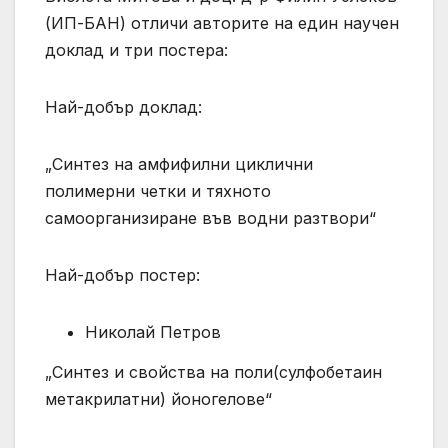
(ИП-БАН) отличи авторите на един научен
доклад и три постера:
Най-добър доклад:
„Синтез на амфифилни циклични
полимерни четки и тяхното
самоорганизиране във водни разтвори“
Най-добър постер:
Николай Петров
„Синтез и свойства на поли(сулфобетаин
метакрилатни) йоногелове“