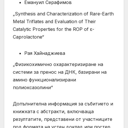
Емануил Серафимов
„Synthesis and Characterization of Rare-Earth
Metal Triflates and Evaluation of Their
Catalytic Properties for the ROP of ε-
Caprolactone“
Рая Хайнаджиева
„Физикохимично охарактеризиране на
системи за пренос на ДНК, базирани на
амино функционализирани
полиоксазолини“
Допълнителна информация за събитието и
книжката с абстракти, включваща
резултатите, представени от участниците
под формата на устен доклад или постер,