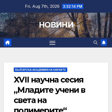
Skip
Fri. Aug 7th, 2026
3:32:15 PM
to
content
НОВИНИ
БЪЛГАРСКА АКАДЕМИЯ НА НАУКИТЕ
XVII научна сесия
„Младите учени в
света на
полимерите“