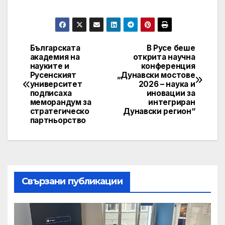
Българската
В Русе беше
Post
академия на
открита научна
науките и
конференция
navigation
Русенският
„Дунавски мостове
университет
2026 – наука и
подписаха
иновации за
меморандум за
интегриран
стратегическо
Дунавски регион“
партньорство
Свързани публикации