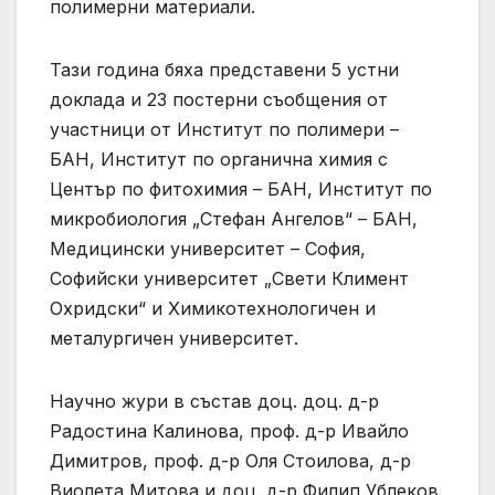
полимерни материали.
Тази година бяха представени 5 устни
доклада и 23 постерни съобщения от
участници от Институт по полимери –
БАН, Институт по органична химия с
Център по фитохимия – БАН, Институт по
микробиология „Стефан Ангелов“ – БАН,
Медицински университет – София,
Софийски университет „Свети Климент
Охридски“ и Химикотехнологичен и
металургичен университет.
Научно жури в състав доц. доц. д-р
Радостина Калинова, проф. д-р Ивайло
Димитров, проф. д-р Оля Стоилова, д-р
Виолета Митова и доц. д-р Филип Ублеков