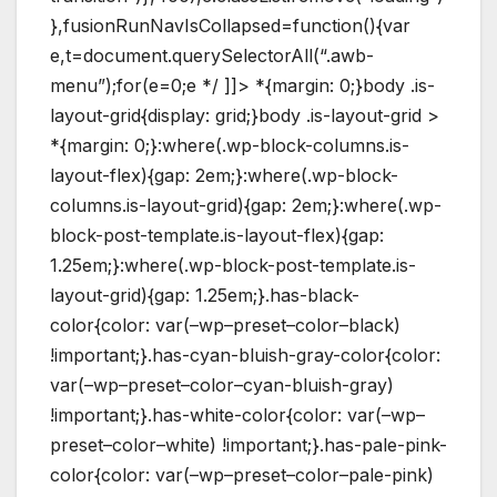
},fusionRunNavIsCollapsed=function(){var
e,t=document.querySelectorAll(“.awb-
menu”);for(e=0;e */ ]]> *{margin: 0;}body .is-
layout-grid{display: grid;}body .is-layout-grid >
*{margin: 0;}:where(.wp-block-columns.is-
layout-flex){gap: 2em;}:where(.wp-block-
columns.is-layout-grid){gap: 2em;}:where(.wp-
block-post-template.is-layout-flex){gap:
1.25em;}:where(.wp-block-post-template.is-
layout-grid){gap: 1.25em;}.has-black-
color{color: var(–wp–preset–color–black)
!important;}.has-cyan-bluish-gray-color{color:
var(–wp–preset–color–cyan-bluish-gray)
!important;}.has-white-color{color: var(–wp–
preset–color–white) !important;}.has-pale-pink-
color{color: var(–wp–preset–color–pale-pink)