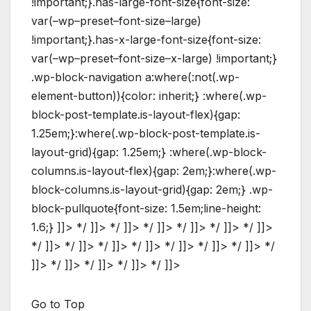
!important;}.has-large-font-size{font-size:
var(–wp–preset–font-size–large)
!important;}.has-x-large-font-size{font-size:
var(–wp–preset–font-size–x-large) !important;}
.wp-block-navigation a:where(:not(.wp-
element-button)){color: inherit;} :where(.wp-
block-post-template.is-layout-flex){gap:
1.25em;}:where(.wp-block-post-template.is-
layout-grid){gap: 1.25em;} :where(.wp-block-
columns.is-layout-flex){gap: 2em;}:where(.wp-
block-columns.is-layout-grid){gap: 2em;} .wp-
block-pullquote{font-size: 1.5em;line-height:
1.6;} ]]> */ ]]> */ ]]> */ ]]> */ ]]> */ ]]> */ ]]>
*/ ]]> */ ]]> */ ]]> */ ]]> */ ]]> */ ]]> */ ]]> */
]]> */ ]]> */ ]]> */ ]]> */ ]]>
Go to Top