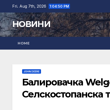
Skip
Fri. Aug 7th, 2026
1:04:51 PM
to
content
НОВИНИ
HOME
JOHN DEERE
Балировачка Welge
Селскостопанска т