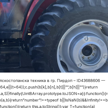
елскостопанска техника в гр. Пирдоп – ID43688606 —
,e||(t=64));c.push(b[k],b[n],b[t]||””,b[h]||””)}return
his.a,S)}finally{Uint8Array.prototype.toJSON=a}}:function(){
on(a,b){return”number”!==typeof b||!isNaN(b)&&Infinity!==
unction(){return this.a.toString()};var T=function(a)