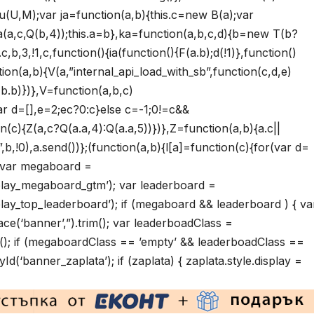
;u(U,M);var ja=function(a,b){this.c=new B(a);var
a(a,c,Q(b,4));this.a=b},ka=function(a,b,c,d){b=new T(b?
b,3,!1,c,function(){ia(function(){F(a.b);d(!1)},function()
ction(a,b){V(a,”internal_api_load_with_sb”,function(c,d,e)
F(b.b)})},V=function(a,b,c)
ar d=[],e=2;ec?0:c}else c=-1;0!=c&&
on(c){Z(a,c?Q(a.a,4):Q(a.a,5))})},Z=function(a,b){a.c||
!0),a.send())};(function(a,b){l[a]=function(c){for(var d=
{ var megaboard =
lay_megaboard_gtm’); var leaderboard =
y_top_leaderboard’); if (megaboard && leaderboard ) { va
(‘banner’,”).trim(); var leaderboadClass =
m(); if (megaboardClass == ’empty’ && leaderboadClass ==
(‘banner_zaplata’); if (zaplata) { zaplata.style.display =