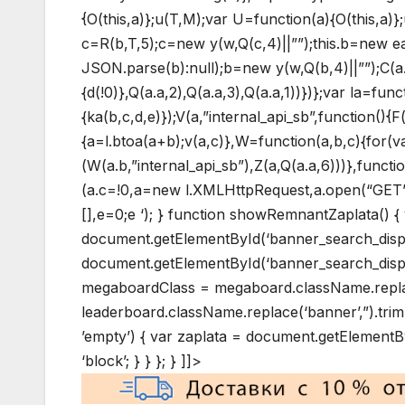
{O(this,a)};u(T,M);var U=function(a){O(this,a)}
c=R(b,T,5);c=new y(w,Q(c,4)||””);this.b=new e
JSON.parse(b):null);b=new y(w,Q(b,4)||””);C(a.c,
{d(!0)},Q(a.a,2),Q(a.a,3),Q(a.a,1))})};var la=fun
{ka(b,c,d,e)});V(a,”internal_api_sb”,function(){
{a=l.btoa(a+b);v(a,c)},W=function(a,b,c){for(v
(W(a.b,”internal_api_sb”),Z(a,Q(a.a,6)))},functi
(a.c=!0,a=new l.XMLHttpRequest,a.open(“GET”,b,
[],e=0;e
‘); } function showRemnantZaplata() 
document.getElementById(‘banner_search_disp
document.getElementById(‘banner_search_displa
megaboardClass = megaboard.className.replace
leaderboard.className.replace(‘banner’,”).tri
’empty’) { var zaplata = document.getElementById
‘block’; } } }; } ]]>