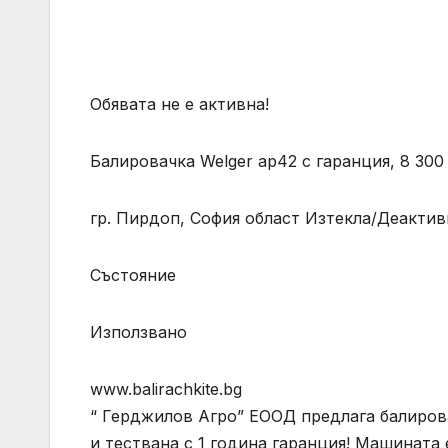
Обявата не е активна!
Балировачка Welger ap42 с гаранция, 8 300
гр. Пирдоп, София област Изтекла/Деактиви
Състояние
Използвано
www.balirachkite.bg
“ Герджилов Агро” ЕООД предлага балирова
и тествана с 1 година гаранция! Машината