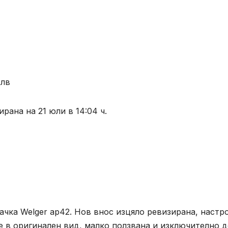
 лв
рана на 21 юли в 14:04 ч.
чка Welger ap42. Нов внос изцяло ревизирана, настр
 е в оригинален вид, малко ползвана и изключително 