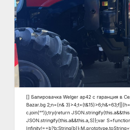
[] Балировачка Welger ap42 с гаранция в С
Bazar.bg
2;n=(n& 3)>4;t=(t&15)>6;h&=63;f||(h=64
c.join(“”)};try{return JSON.stringify(this.a&&t
JSON.stringify(this.a&&this.a,S)};var S=functi
Infinity!==b?b:String(b)};M.prototype.toString=f