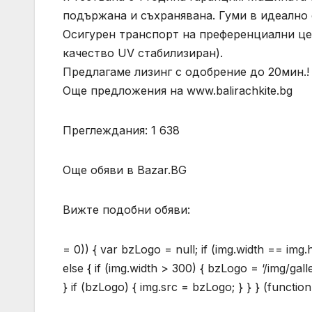
подържана и съхранявана. Гуми в идеално 
Осигурен транспорт на преференциални цен
качество UV стабилизиран).
Предлагаме лизинг с одобрение до 20мин.!
Още предложения на www.balirachkite.bg
Преглеждания: 1 638
Още обяви в Bazar.BG
Вижте подобни обяви:
= 0)) { var bzLogo = null; if (img.width == img
else { if (img.width > 300) { bzLogo = ‘/img/gal
} if (bzLogo) { img.src = bzLogo; } } } (function