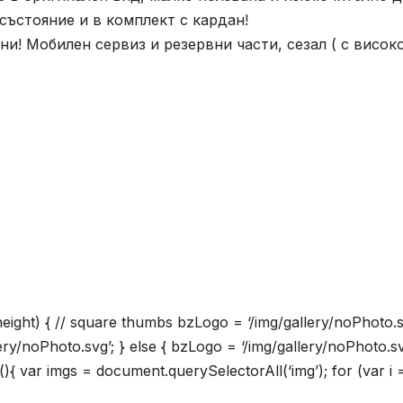
състояние и в комплект с кардан!
и! Мобилен сервиз и резервни части, сезал ( с висок
.height) { // square thumbs bzLogo = ‘/img/gallery/noPhoto.s
lery/noPhoto.svg’; } else { bzLogo = ‘/img/gallery/noPhoto.sv
(){ var imgs = document.querySelectorAll(‘img’); for (var i =