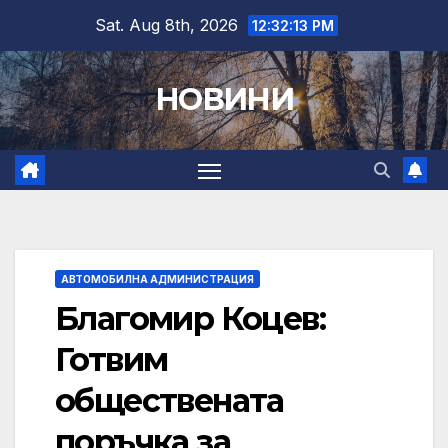
Skip
Sat. Aug 8th, 2026
12:32:14 PM
to
content
НОВИНИ
АВТОМОБИЛНА АДМИНИСТРАЦИЯ
Благомир Коцев:
Готвим
обществената
поръчка за