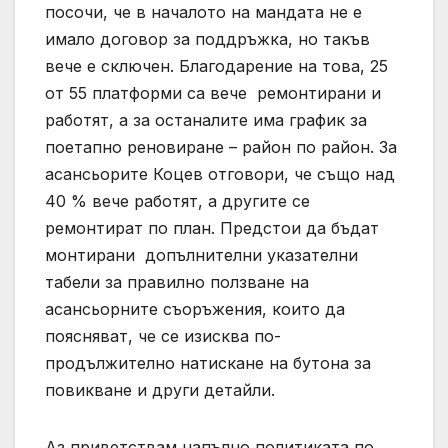
посочи, че в началото на мандата не е
имало договор за поддръжка, но такъв
вече е сключен. Благодарение на това, 25
от 55 платформи са вече ремонтирани и
работят, а за останалите има график за
поетапно реновиране – район по район. За
асансьорите Коцев отговори, че също над
40 % вече работят, а другите се
ремонтират по план. Предстои да бъдат
монтирани допълнителни указателни
табели за правилно ползване на
асансьорните съоръжения, които да
поясняват, че се изисква по-
продължително натискане на бутона за
повикване и други детайли.
Аз приветствам напълно политиката по