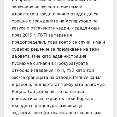
запазване на зелената система и
дърветата в града и лично отидох да се
срещна с гражданите на Аспарухово по
казуса с отсечените кедри. Издаден още
през 2016 г. ПУП за терена е
предопределил, това което се случи, има и
съдебно решение за премахване на тези
дървета. Ние като администрация
пуснахме сигнали в Прокуратурата
относно издадения ПУП, тъй като той
засяга границата на отводнителния канал
в района, подчерта от трибуната Благомир
Коцев. Той допълни, че по негова
инициатива за първи път във Варна е
въведена процедура, изискваща
задължителна фитосанитарна експертиза