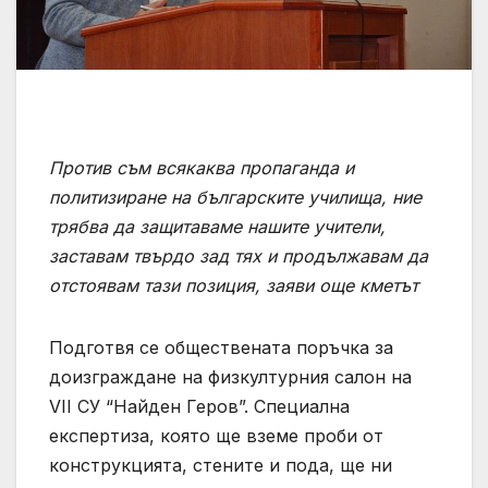
Против съм всякаква пропаганда и
политизиране на българските училища, ние
трябва да защитаваме нашите учители,
заставам твърдо зад тях и продължавам да
отстоявам тази позиция, заяви още кметът
Подготвя се обществената поръчка за
доизграждане на физкултурния салон на
VII СУ “Найден Геров”. Специална
експертиза, която ще вземе проби от
конструкцията, стените и пода, ще ни