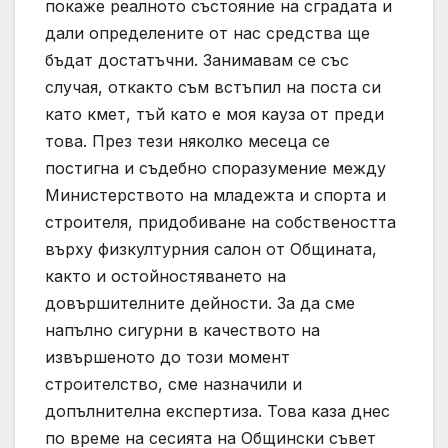
покаже реалното състояние на сградата и
дали определените от нас средства ще
бъдат достатъчни. Занимавам се със
случая, откакто съм встъпил на поста си
като кмет, тъй като е моя кауза от преди
това. През тези няколко месеца се
постигна и съдебно споразумение между
Министерството на младежта и спорта и
строителя, придобиване на собствеността
върху физкултурния салон от Общината,
както и остойностяването на
довършителните дейности. За да сме
напълно сигурни в качеството на
извършеното до този момент
строителство, сме назначили и
допълнителна експертиза. Това каза днес
по време на сесията на Общински съвет