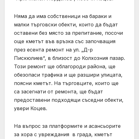
Няма да има собственици на бараки и
малки търговски обекти, които да бъдат
оставени без място за препитание, посочи
още кметът във връзка със започващия
през есента ремонт на ул. „Д-р
Пискюлиев“, в близост до Колхозния пазар.
Този ремонт ще облагороди района, ще
обезопаси трафика и ще разшири улицата,
поясни кметът. На търговците, които ще
са засегнати от ремонта, ще бъдат
предоставени подходящи съседни обекти,
увери Коцев.
На въпрос за платформите и асансьорите
за хора с увреждания в града, кметът