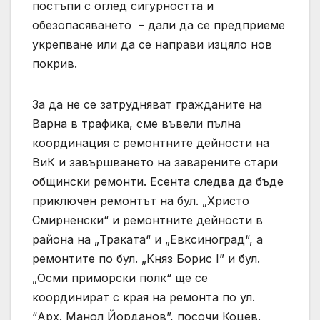
постъпи с оглед сигурността и
обезопасяването – дали да се предприеме
укрепване или да се направи изцяло нов
покрив.
За да не се затрудняват гражданите на
Варна в трафика, сме въвели пълна
координация с ремонтните дейности на
ВиК и завършването на заварените стари
общински ремонти. Есента следва да бъде
приключен ремонтът на бул. „Христо
Смирненски“ и ремонтните дейности в
района на „Траката“ и „Евксиноград“, а
ремонтите по бул. „Княз Борис I” и бул.
„Осми приморски полк“ ще се
координират с края на ремонта по ул.
“Арх. Манол Йорданов”, посочи Коцев.