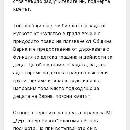
стоя твърдо зад учителите ни, подчерта
кметът.
Той съобщи още, че бившата сграда на
Руското консулство в града вече е с
придобито право на ползване от Община
Варна и е предоставена от държавата с
функция за детска градина и дейности за
деца. Ще обследваме сградата, за да я
адаптираме за детска градина с яслени
групи, ще има и реконструкция и ще
направим това място подходящо за
децата на Варна, поясни кметът.
Относно терените за новата сграда за МГ
„Д-р Петър Берон“ Благомир Коцев
подчерта, че при встъпването си в