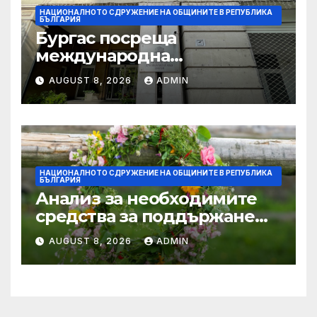
НАЦИОНАЛНОТО СДРУЖЕНИЕ НА ОБЩИНИТЕ В РЕПУБЛИКА
БЪЛГАРИЯ
Бургас посреща
международна
конференция за
AUGUST 8, 2026
ADMIN
устойчивото развитие на
морските общности
НАЦИОНАЛНОТО СДРУЖЕНИЕ НА ОБЩИНИТЕ В РЕПУБЛИКА
БЪЛГАРИЯ
Анализ за необходимите
средства за поддържане
проводимостта на речните
AUGUST 8, 2026
ADMIN
корита на територията на
България, с цел превенция
на риска от наводнения