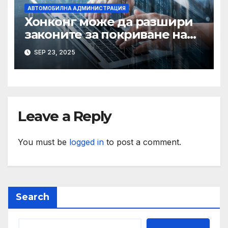
АВТОМОБИЛНА АДМИНИСТРАЦИЯ
Хонконг може да разшири
законите за покриване на
използването на ИИ при
SEP 23, 2025
сексуални престъпления,
казва началникът на
сигурността
Leave a Reply
You must be
logged in
to post a comment.
Search