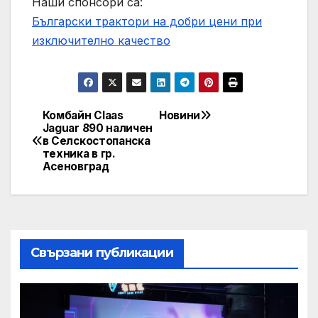
Наши спонсори са:
Български трактори на добри цени при
изключително качество
Комбайн Claas
Новини
Post
Jaguar 890 наличен
в Селскостопанска
navigation
техника в гр.
Асеновград
Свързани публикации