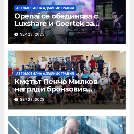
АВТОМОБИЛНА АДМИНИСТРАЦИЯ
Openai се обединява с
Luxshare и Goertek за
разработване на ново AI
SEP 23, 2025
устройство · Technode
АВТОМОБИЛНА АДМИНИСТРАЦИЯ
Кметът Пенчо Милков
награди бронзовия
медалист от Световното по
SEP 23, 2025
бокс Радослав Росенов