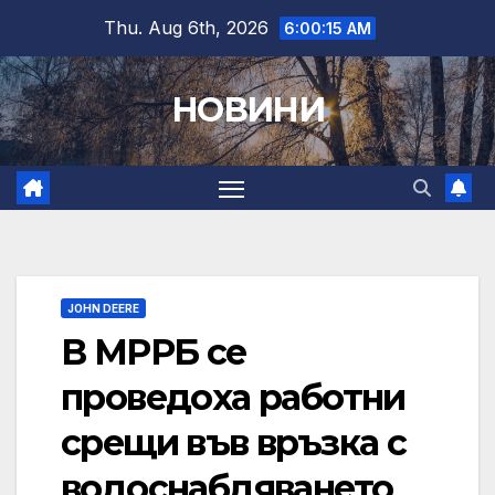
Skip
Thu. Aug 6th, 2026
6:00:16 AM
to
content
НОВИНИ
JOHN DEERE
В МРРБ се
проведоха работни
срещи във връзка с
водоснабдяването