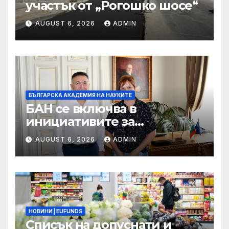
участък от „Рогошко шосе“
AUGUST 6, 2026
ADMIN
БЪЛГАРСКА АКАДЕМИЯ НА НАУКИТЕ
БАН се включва в
инициативите за
отбелязване 190 години от
AUGUST 6, 2026
ADMIN
рождението на Васил
Левски
НОВИНИ | EUFUNDS
Списък на допуснати и