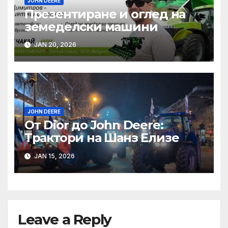
JOHN DEERE
Презентиране и оглед на
земеделски машини
JAN 20, 2026
JOHN DEERE
От Dior до John Deere:
Трактори на Шанз Елизе
JAN 15, 2026
Leave a Reply