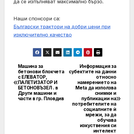
да се изпълняват максимално бързо.
Наши спонсори са:
Български трактори на добри цени при
изключително качество
Машина за
Информация за
Post
бетонови блокчета
субектите на данни
с ЕЛЕВАТОР,
относно
navigation
ПАЛЕТИЗАТОР И
намерението на
БЕТОНОВЪЗЕЛ . в
Meta да използва
Други машини и
снимки и
части в гр. Пловдив
публикации на
потребителите на
социалните ѝ
мрежи, за да
обучава
изкуствения си
интелект