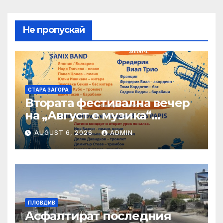
Не пропускай
СТАРА ЗАГОРА
Втората фестивална вечер
на „Август е музика“
посреща Фредерик Виал
AUGUST 6, 2026
ADMIN
Трио
ПЛОВДИВ
Асфалтират последния