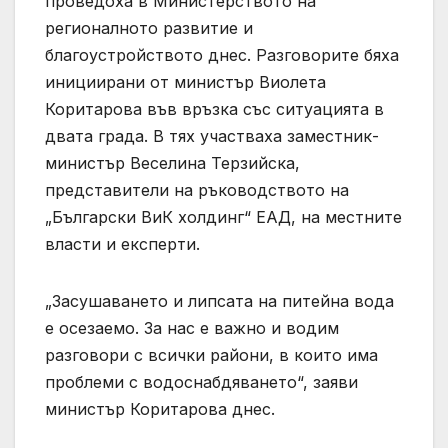
проведоха в Министерството на
регионалното развитие и
благоустройството днес. Разговорите бяха
инициирани от министър Виолета
Коритарова във връзка със ситуацията в
двата града. В тях участваха заместник-
министър Веселина Терзийска,
представители на ръководството на
„Български ВиК холдинг“ ЕАД, на местните
власти и експерти.
„Засушаването и липсата на питейна вода
е осезаемо. За нас е важно и водим
разговори с всички райони, в които има
проблеми с водоснабдяването“, заяви
министър Коритарова днес.