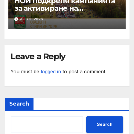
НОИ подкрепя кампанията
за активиране на
мобилното приложение
AUG 3, 2026
еЗдраве
Leave a Reply
You must be
logged in
to post a comment.
Search
Search