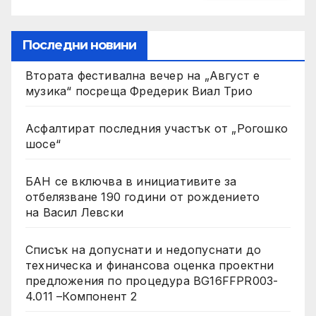
Последни новини
Втората фестивална вечер на „Август е
музика“ посреща Фредерик Виал Трио
Асфалтират последния участък от „Рогошко
шосе“
БАН се включва в инициативите за
отбелязване 190 години от рождението
на Васил Левски
Списък на допуснати и недопуснати до
техническа и финансова оценка проектни
предложения по процедура BG16FFPR003-
4.011 –Компонент 2