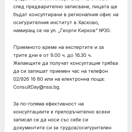
след предварително записване, лицата ще
бъдат консултирани в регионалния офис на
осигурителния институт в Хасково,
намиращ се на ул. „Георги Кирков“ №30.
Приемното време на експертите и за
трите дни е от 9.00 ч. до 16.30 ч.
Желаещите да получат консултация трябва
да си запишат приемен час на телефон
02/926 16 80 или на електронна поща:
ConsultDay@nssi.bg
.
За по-голяма ефективност на
консултациите е препоръчително всеки
записал се да носи със себе си
документите си за трудов/осигурителен