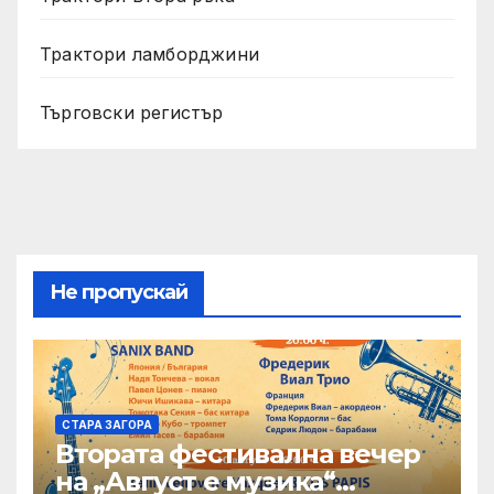
Трактори ламборджини
Търговски регистър
Не пропускай
СТАРА ЗАГОРА
Втората фестивална вечер
на „Август е музика“