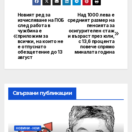
Новият ред за
Над 1000 лева е
Post
изчисляване на ПОБ
средният размер на
след работа в
пенсията за
navigation
чужбина е
осигурителен стаж
приложим за
и възраст през юли,
всички, на които не
с 13,6 процента
е отпуснато
повече спрямо
обезщетение до 13
миналата година
август
Свързани публикации
НОВИНИ - НОИ