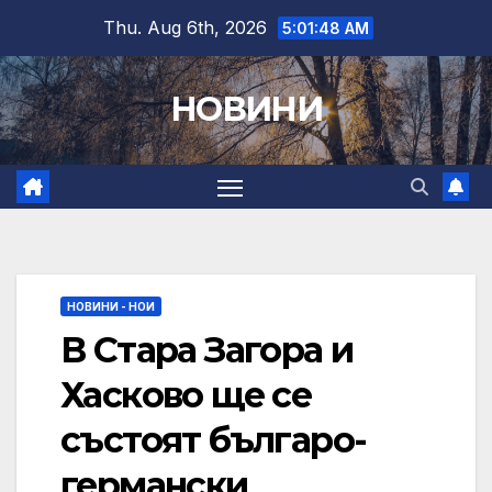
Skip
Thu. Aug 6th, 2026
5:01:49 AM
to
content
НОВИНИ
НОВИНИ - НОИ
В Стара Загора и
Хасково ще се
състоят българо-
германски