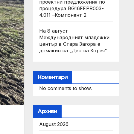
проектни предложения по
процедура BG16FFPR003-
4.011 –Компонент 2
На 8 август
Международният младежки
център в Стара Загора е
домакин на „Ден на Корея“
Коментари
No comments to show.
Архиви
August 2026