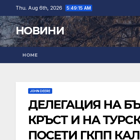
Skip
Thu. Aug 6th, 2026
5:49:16 AM
to
content
НОВИНИ
HOME
JOHN DEERE
ДЕЛЕГАЦИЯ НА Б
КРЪСТ И НА ТУРС
ПОСЕТИ ГКПП КА