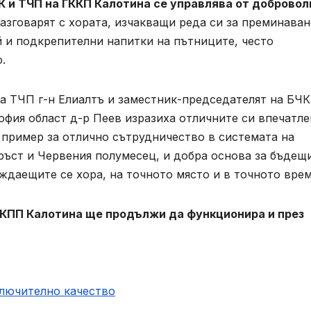
 и ТЧП на ГККП Калотина се управлява от добровол
азговарят с хората, изчакващи реда си за преминаван
ай и подкрепителни напитки на пътниците, често
.
а ТЧП г-н Елиалтъ и заместник-председателят на БЧК
офия област д-р Пеев изразиха отличните си впечатле
о пример за отлично сътрудничество в системата на
ъст и Червения полумесец, и добра основа за бъдещ
даещите се хора, на точното място и в точното врем
ГКПП Калотина ще продължи да функционира и през
ключително качество