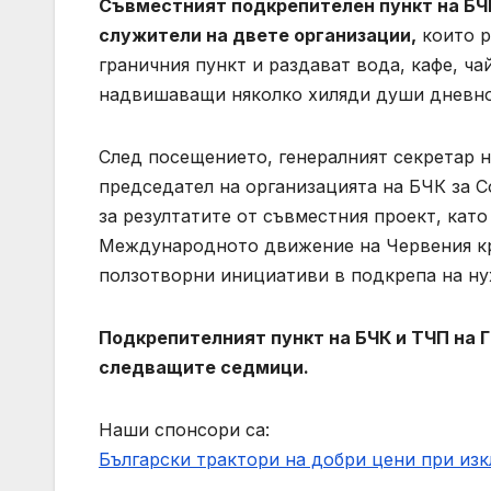
Съвместният подкрепителен пункт на БЧК
служители на двете организации,
които р
граничния пункт и раздават вода, кафе, ч
надвишаващи няколко хиляди души дневно
След посещението, генералният секретар н
председател на организацията на БЧК за С
за резултатите от съвместния проект, кат
Международното движение на Червения кр
ползотворни инициативи в подкрепа на нуж
Подкрепителният пункт на БЧК и ТЧП на 
следващите седмици.
Наши спонсори са:
Български трактори на добри цени при из