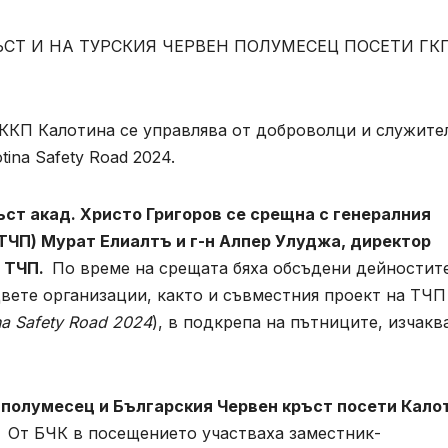
ЪСТ И НА ТУРСКИЯ ЧЕРВЕН ПОЛУМЕСЕЦ ПОСЕТИ ГК
ККП Калотина се управлява от доброволци и служите
tina Safety Road 2024.
ст акад. Христо Григоров се срещна с генералния
ТЧП) Мурат Елиалтъ и г-н Алпер Улуджа, директор
а ТЧП.
По време на срещата бяха обсъдени дейностит
двете организации, както и съвместния проект на ТЧП
na Safety Road 2024
), в подкрепа на пътниците, изчак
полумесец и Българския Червен кръст посети Кало
От БЧК в посещението участваха заместник-