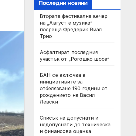
Последни новини
Втората фестивална вечер
на „Август е музика“
посреща Фредерик Виал
Трио
Асфалтират последния
участък от „Рогошко шосе“
БАН се включва в
инициативите за
отбелязване 190 години от
рождението на Васил
Левски
Списък на допуснати и
недопуснати до техническа
и финансова оценка