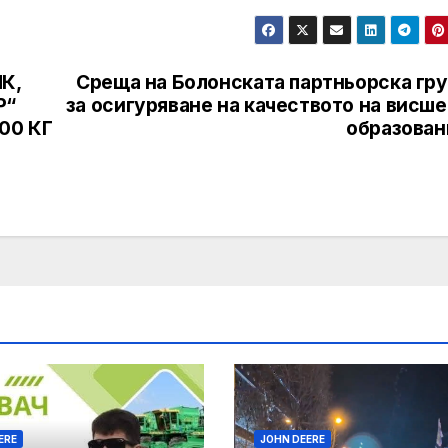
К,
Среща на Болонската партньорска гру
Р“
за осигуряване на качеството на висш
00 КГ
образован
ERE
JOHN DEERE