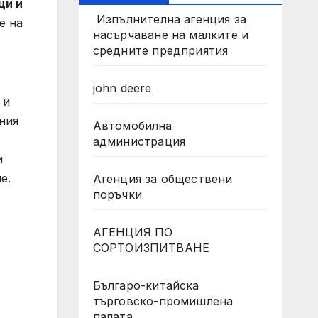
ци и
Изпълнителна агенция за
е на
насърчаване на малките и
средните предприятия
john deere
 и
ния
Автомобилна
администрация
и
е.
Агенция за обществени
поръчки
АГЕНЦИЯ ПО
СОРТОИЗПИТВАНЕ
Българо-китайска
търговско-промишлена
палата