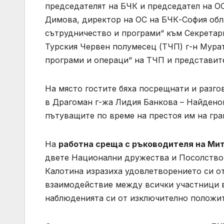
председателят на БЧК и председател на О
Димова, директор на ОС на БЧК-София об
сътрудничество и програми“ към Секретар
Турския Червен полумесец (ТЧП) г-н Мура
програми и операци“ на ТЧП и представит
На място гостите бяха посрещнати и разго
в Драгоман г-жа Лидия Банкова – Найдено
пътуващите по време на престоя им на гра
На
работна среща с ръководителя на Мит
двете Национални дружества и Посолствот
Калотина изразиха удовлетворението си о
взаимодействие между всички участници в 
наблюденията си от изключително положит