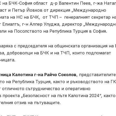
С на БЧК-София област д-р Валентин Пеев, г-жа Ната
ласт и Петър Йовков от дирекция „Международно
иата на НС на БЧК, от ТЧП – генералният секретар н
т Елиалтъ, г-н Алпер Улуджа, директор „Международн
ели на Посолството на Република Турция в София.
варяха с председателя на общинската организация на
ва, доброволци на БЧК и на ТЧП, които подпомагат
ницата.
ница Калотина г-на Райчо Соколов
, представителите
о на Република Турция, както и ръководството на Г
т отличното сътрудничество и оперативно
проекта „Безопасност на пътя Калотина 2024“, както
елния отзив на пътуващите.