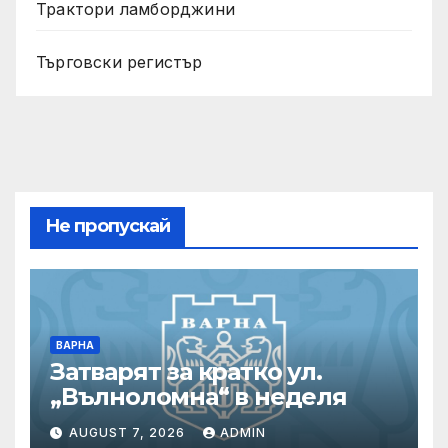
Трактори ламборджини
Търговски регистър
Не пропускай
ВАРНА
Затварят за кратко ул.
„Вълноломна“ в неделя
AUGUST 7, 2026
ADMIN