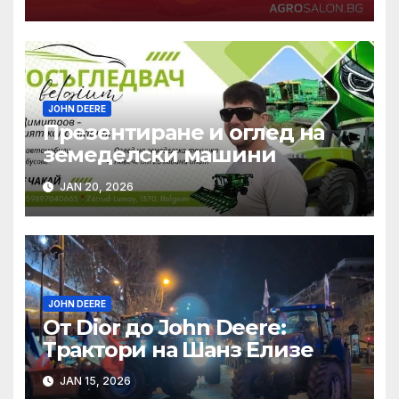
– модел 500R
JOHN DEERE
Презентиране и оглед на
земеделски машини
JAN 20, 2026
JOHN DEERE
От Dior до John Deere:
Трактори на Шанз Елизе
JAN 15, 2026