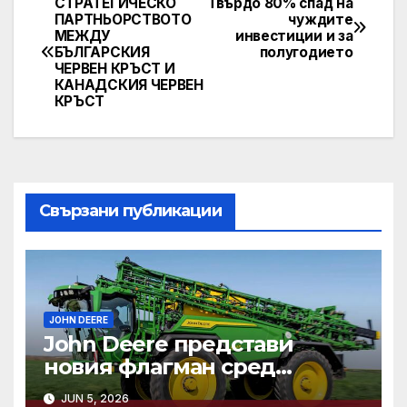
СТРАТЕГИЧЕСКО
Твърдо 80% спад на
Post
ПАРТНЬОРСТВОТО
чуждите
МЕЖДУ
инвестиции и за
navigation
БЪЛГАРСКИЯ
полугодието
ЧЕРВЕН КРЪСТ И
КАНАДСКИЯ ЧЕРВЕН
КРЪСТ
Свързани публикации
JOHN DEERE
John Deere представи
новия флагман сред
самоходните си пръскачки
JUN 5, 2026