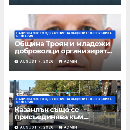
НАЦИОНАЛНОТО СДРУЖЕНИЕ НА ОБЩИНИТЕ В РЕПУБЛИКА
БЪЛГАРИЯ
Община Троян и младежи
доброволци организират
общностното събитие
AUGUST 7, 2026
ADMIN
„Софра на поколенията“ по
повод Международния ден
на младежта
НАЦИОНАЛНОТО СДРУЖЕНИЕ НА ОБЩИНИТЕ В РЕПУБЛИКА
БЪЛГАРИЯ
Казанлък също се
присъединява към
кандидатурата на Стара
AUGUST 7, 2026
ADMIN