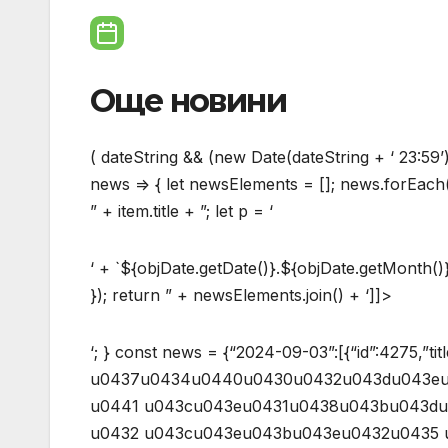
Още новини
( dateString && (new Date(dateString + ‘ 23:59’)
news => { let newsElements = []; news.forEach(f
” + item.title + ”; let p = ‘
‘ + `${objDate.getDate()}.${objDate.getMonth()
}); return ” + newsElements.join() + ‘]]>
‘; } const news = {“2024-09-03”:[{“id”:4275,”title”:”u0421u0434u0432u043eu044fu0432u0430u043cu0435 u0437u0434u0440u0430u0432u043du043eu0442u043e u0441u0438 u0434u043eu0441u0438u0435 u0441 u043cu043eu0431u0438u043bu043du0438u044f u0442u0435u043bu0435u0444u043eu043d u0432 u043cu043eu043bu043eu0432u0435 u0438 u043fu0430u0440u043au043eu0432u0435″,”date”:”2024-09-03″,”url”:”novini/aktualno/4275″}],”2024-09-02″:[{“id”:4274,”title”:”u0421u0430u043cu043e u0437u0430 u0434u0435u043d 500 u0431u044au043bu0433u0430u0440u0438 u0432u043bu044fu0437u043eu0445u0430 u0432 u0437u0434u0440u0430u0432u043du0438u0442u0435 u0441u0438 u0434u043eu0441u0438u0435u0442u0430 u0447u0440u0435u0437 u0435u0417u0434u0440u0430u0432u0435″,”date”:”2024-09-02″,”url”:”novini/aktualno/4274″}],”2024-08-30″:[{“id”:4272,”title”:”u0415-u0440u0435u0446u0435u043fu0442u0438 u0441 u043bu0435u043au0430u0440u0441u0442u0432u0430 u043fu043e u041du0417u041eu041a u0449u0435 u043cu043eu0433u0430u0442 u0434u0430 u0441u0435 u0438u0437u043fu044au043bu043du044fu0432u0430u0442 u0438 u0447u0430u0441u0442u0438u0447u043du043e u043eu0442 u0441u0435u043fu0442u0435u043cu0432u0440u0438″,”date”:”2024-08-30″,”url”:”novini/aktualno/4272″},{“id”:4271,”title”:”u041cu0438u043du0438u0441u0442u044au0440 u041au043eu043du0434u0435u0432u0430 u0441 u043cu0435u0440u043au0438 u0437u0430 u043fu043e-u0440u0430u043du043du0430 u043eu0431u0440u0430u0431u043eu0442u043au0430 u0441u0440u0435u0449u0443 u043au043eu043cu0430u0440u0438 u043fu0440u0435u0437 2025 u0433.”,”date”:”2024-08-30″,”url”:”novini/aktualno/4271″}],”2024-08-29″:[{“id”:4270,”title”:”u0422u0440u0438 u0441u0430 u0434u043eu043au0430u0437u0430u043du0438u0442u0435 u0441u043bu0443u0447u0430u0438 u043du0430 u0417u0430u043fu0430u0434u043du043eu043du0438u043bu0441u043au0430 u0442u0440u0435u0441u043au0430 u0432 u0441u0442u0440u0430u043du0430u0442u0430″,”date”:”2024-08-29″,”url”:”novini/aktualno/4270″},{“id”:4269,”title”:”u041du0430u0434 150 u043eu0431u0435u043au0442u0430 u0432 u0441u0442u0440u0430u043du0430u0442u0430 u0441u0430 u043fu0440u043eu0432u0435u0440u0435u043du0438 u0434u043du0435u0441 u043eu0442 u0420u0417u0418 u043fu043e u0440u0430u0437u043fu043eu0440u0435u0436u0434u0430u043du0435 u043du0430 u043cu0438u043du0438u0441u0442u044au0440 u041au043eu043du0434u0435u0432u0430 u0437u0430 u043fu0440u043eu0434u0430u0436u0431u0430 u043du0430 u0435u043du0435u0440u0433u0438u0435u043d u043fu0440u0430u0445 (u041eu0431u043du043eu0432u0435u043du0430)”,”date”:”2024-08-29″,”url”:”novini/aktualno/4269″}],”2024-08-28″:[{“id”:4268,”title”:”u041cu0438u043du0438u0441u0442u044au0440u044au0442 u043du0430 u0437u0434u0440u0430u0432u0435u043eu043fu0430u0437u0432u0430u043du0435u0442u043e u0440u0430u0437u043fu043eu0440u0435u0434u0438 u043du0435u0437u0430u0431u0430u0432u043du0430 u043fu0440u043eu0432u0435u0440u043au0430 u043du0430 u043fu0440u043eu0434u0443u043au0442u0438u0442u0435, u043eu043fu0440u0435u0434u0435u043bu0435u043du0438 u043au0430u0442u043e “u0430u043bu0442u0435u0440u043du0430u0442u0438u0432u0430 u043du0430 u0435u043du0435u0440u0433u0438u0439u043du0430 u043du0430u043fu0438u0442u043au0430” u0438 “u0435u043du0435u0440u0433u0438u0435u043d u0441u043du0438u0444″”,”date”:”2024-08-28″,”url”:”novini/aktualno/4268″}],”2024-08-23″:[{“id”:4267,”title”:”u041cu0438u043du0438u0441u0442u0435u0440u0441u0442u0432u043eu0442u043e u043du0430 u0437u0434u0440u0430u0432u0435u043eu043fu0430u0437u0432u0430u043du0435u0442u043e u0441 u0430u043au0446u0438u044f u043fu043e u043au0440u044au0432u043eu0434u0430u0440u044fu0432u0430u043du0435″,”date”:”2024-08-23″,”url”:”novini/aktualno/4267″}],”2024-08-22″:[{“id”:4266,”title”:”u041cu0438u043du0438u0441u0442u044au0440 u041au043eu043du0434u0435u0432u0430 u0441u0435 u0441u0440u0435u0449u0430 u0441 u043fu0440u0435u0434u0441u0442u0430u0432u0438u0442u0435u043bu0438 u043du0430 u0411u044au043bu0433u0430u0440u0441u043au0430u0442u0430 u0430u0441u043eu0446u0438u0430u0446u0438u044f u043du0430 u0437u044au0431u043eu0442u0435u0445u043du0438u0446u0438u0442u0435″,”date”:”2024-08-22″,”url”:”novini/aktualno/4266″}],”2024-08-12″:[{“id”:4262,”title”:”u0418u0437u0432u0435u0441u0442u0438u0435 u0437u0430 u043fu0440u0435u0434u0441u0442u043eu044fu0449 u043fu0440u043eu0444u0438u043bu0430u043au0442u0438u0447u0435u043d u043fu0440u0435u0433u043bu0435u0434 u0435 u043du0430u0439-u043du043eu0432u0430u0442u0430 u0444u0443u043du043au0446