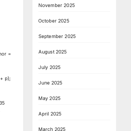
November 2025
October 2025
September 2025
August 2025
hor =
July 2025
+ p);
June 2025
May 2025
01c”,”date”:”2024-07-08″,”url”:”novini/aktualno/4236″}],”2024-07-04″:[{“id”:4209,”title”:”u041cu0438u043du0438u0441u0442u044au0440 u041au043eu043du0434u0435u0432u0430: u0415u0434u043du0430 u043eu
April 2025
March 2025