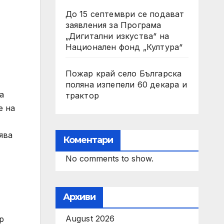
До 15 септември се подават
заявления за Програма
„Дигитални изкуства“ на
Национален фонд „Култура“
Пожар край село Българска
поляна изпепели 60 декара и
а
трактор
е на
ява
Коментари
No comments to show.
Архиви
August 2026
р