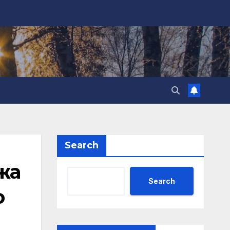
Search
жа
Search
о