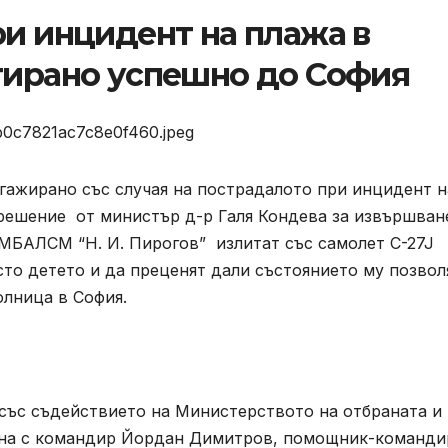
ри инцидент на плажа в
тирано успешно до София
гажирано със случая на пострадалото при инцидент н
зрешение от министър д-р Галя Кондева за извършван
МБАЛСМ “Н. И. Пирогов” излитат със самолет C-27J
ясто детето и да преценят дали състоянието му позвол
олница в София.
със съдействието на Министерството на отбраната и
ебна с командир Йордан Димитров, помощник-команди