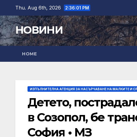
Skip
Thu. Aug 6th, 2026
2:36:02 PM
to
content
НОВИНИ
HOME
ИЗПЪЛНИТЕЛНА АГЕНЦИЯ ЗА НАСЪРЧАВАНЕ НА МАЛКИТЕ И С
Детето, пострада
в Созопол, бе тра
София • МЗ