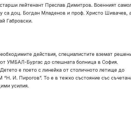
 старши лейтенант Преслав Димитров. Военният само
му са доц. Богдан Младенов и проф. Христо Шивачев, 
ай Габровски.
необходимите действия, специалистите вземат решен
 от УМБАЛ-Бургас до спешната болница в София.
 Детето е поето с линейка от столичното летище до
Н. И. Пирогов”. То е в тежко състояние със съчетан
дими усилия.