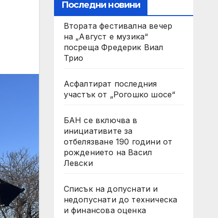
Последни новини
Втората фестивална вечер
на „Август е музика“
посреща Фредерик Виал
Трио
Асфалтират последния
участък от „Рогошко шосе“
БАН се включва в
инициативите за
отбелязване 190 години от
рождението на Васил
Левски
Списък на допуснати и
недопуснати до техническа
и финансова оценка