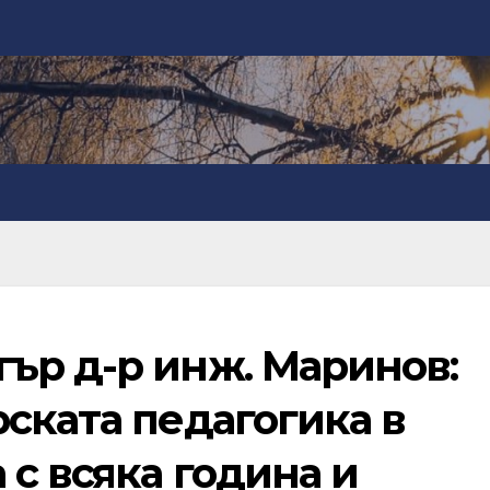
ър д-р инж. Маринов:
ската педагогика в
 с всяка година и