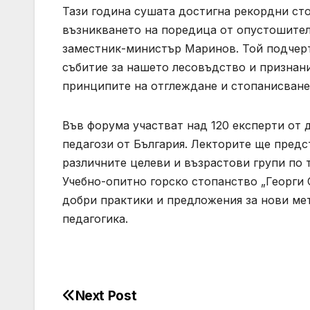
Тази година сушата достигна рекордни сто
възникването на поредица от опустошител
заместник-министър Маринов. Той подчерт
събитие за нашето лесовъдство и признани
принципите на отглеждане и стопанисване
Във форума участват над 120 експерти от 
педагози от България. Лекторите ще предс
различните целеви и възрастови групи по т
Учебно-опитно горско стопанство „Георги 
добри практики и предложения за нови ме
педагогика.
Next Post
Post