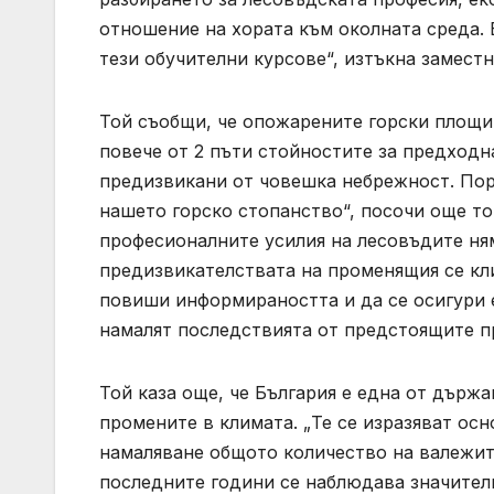
отношение на хората към околната среда.
тези обучителни курсове“, изтъкна замес
Той съобщи, че опожарените горски площи
повече от 2 пъти стойностите за предходн
предизвикани от човешка небрежност. Пора
нашето горско стопанство“, посочи още то
професионалните усилия на лесовъдите ням
предизвикателствата на променящия се кли
повиши информираността и да се осигури 
намалят последствията от предстоящите п
Той каза още, че България е една от държа
промените в климата. „Те се изразяват ос
намаляване общото количество на валежит
последните години се наблюдава значител