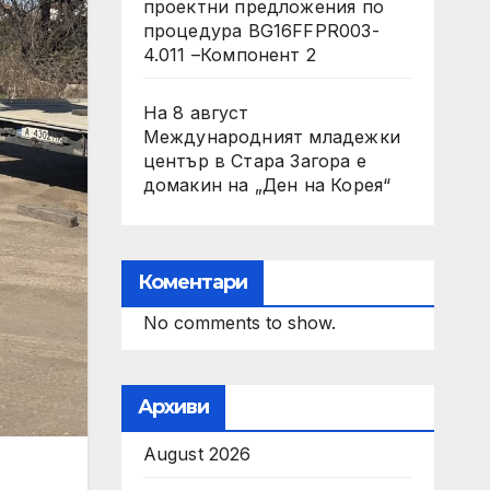
проектни предложения по
процедура BG16FFPR003-
4.011 –Компонент 2
На 8 август
Международният младежки
център в Стара Загора е
домакин на „Ден на Корея“
Коментари
No comments to show.
Архиви
August 2026