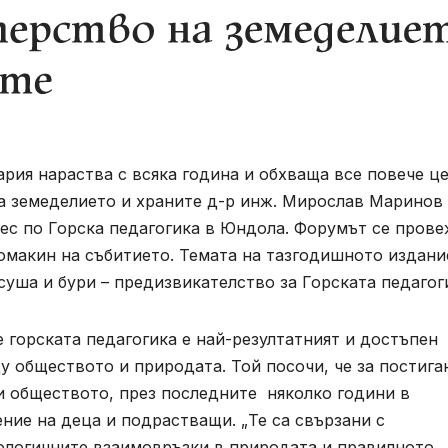
ария нараства с всяка година и обхваща все повече ц
на земеделието и храните д-р инж. Мирослав Маринов
рес по Горска педагогика в Юндола. Форумът се пров
домакин на събитието. Темата на тазгодишното издани
суша и бури – предизвикателство за Горската педагоги
горската педагогика е най-резултатният и достъпен
у обществото и природата. Той посочи, че за постига
 обществото, през последните няколко години в
ение на деца и подрастващи. „Те са свързани с
кологичните взаимовръзки в природата и правилното