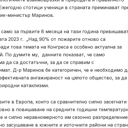
 Ежегодно стотици ученици в страната преминават пр
тник-министър Маринов.
 само за първите 8 месеца на тази година превишава
ата 2023 г. „Над 90% от пожарите отново са
ди това темата на Конгреса е особено актуална за
й. По думите му, данните показват, че само
а да са достатъчни, за да се справим с
мат. Д-р Маринов бе категоричен, че е необходимо д
ефективната ангажираност на цялото общество, за да
риродни катаклизми.
вите в Европа, които са сравнително силно засегнати
новно в повишаване на средните годишни температури
е и силно неравномерното им сезонно разпределение
но засушаване в южните и източните райони на стран