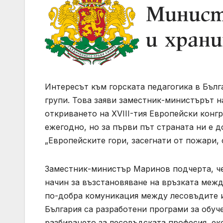
Интересът към горската педагогика в Бълг
групи. Това заяви заместник-министърът 
откриването на XVIII-тия Европейски конг
ежегодно, но за първи път страната ни е 
„Европейските гори, засегнати от пожари, 
Заместник-министър Маринов подчерта, че 
начин за възстановяване на връзката межд
по-добра комуникация между лесовъдите и
България са разработени програми за обуч
разбирането за лесовъдската професия, е