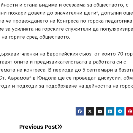
йности и стана видима и осезаема за обществото, с
ни пожари довели до значителни щети“, допълни още
а че провеждането на Конгреса по горска педагогика
е за усилията на горските служители да популяризир
 на горите сред обществото.
държави-членки на Европейския съюз, от които 70 го
тавят опита и предизвикателствата в работата си с
емата на конгреса. В периода до 5 септември в базат
Ст. Аврамов“ в Юндола ще се проведат дискусии, обм
тоди и подходи за подобряване на дейността на горс
Previous Post