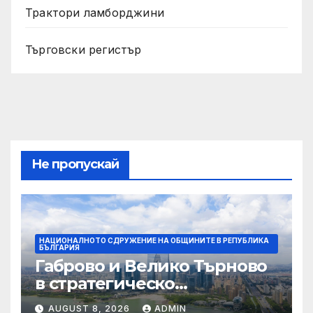
Трактори ламборджини
Търговски регистър
Не пропускай
НАЦИОНАЛНОТО СДРУЖЕНИЕ НА ОБЩИНИТЕ В РЕПУБЛИКА
БЪЛГАРИЯ
Габрово и Велико Търново
в стратегическо
партньорство към
AUGUST 8, 2026
ADMIN