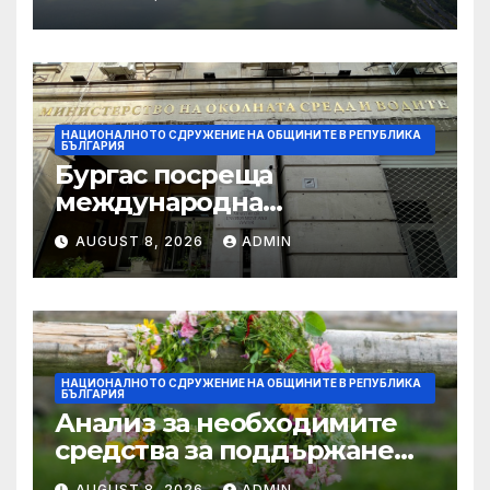
спечелването на
Европейска столица на
културата 2032
НАЦИОНАЛНОТО СДРУЖЕНИЕ НА ОБЩИНИТЕ В РЕПУБЛИКА
БЪЛГАРИЯ
Бургас посреща
международна
конференция за
AUGUST 8, 2026
ADMIN
устойчивото развитие на
морските общности
НАЦИОНАЛНОТО СДРУЖЕНИЕ НА ОБЩИНИТЕ В РЕПУБЛИКА
БЪЛГАРИЯ
Анализ за необходимите
средства за поддържане
проводимостта на речните
AUGUST 8, 2026
ADMIN