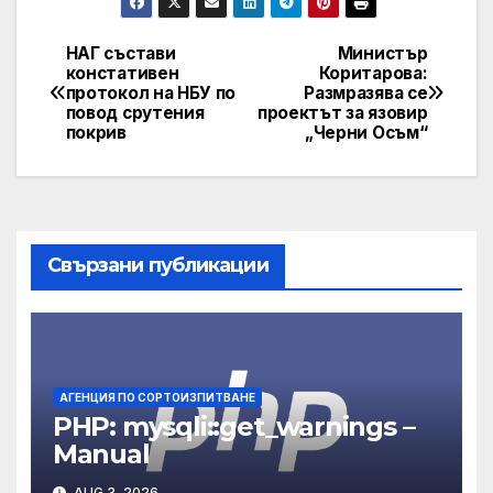
НАГ състави
Министър
Post
констативен
Коритарова:
протокол на НБУ по
Размразява се
navigation
повод срутения
проектът за язовир
покрив
„Черни Осъм“
Свързани публикации
АГЕНЦИЯ ПО СОРТОИЗПИТВАНЕ
PHP: mysqli::get_warnings –
Manual
AUG 3, 2026