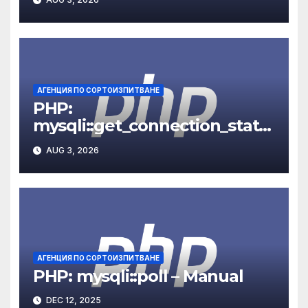
АГЕНЦИЯ ПО СОРТОИЗПИТВАНЕ
PHP:
mysqli::get_connection_stats
– Manual
AUG 3, 2026
АГЕНЦИЯ ПО СОРТОИЗПИТВАНЕ
PHP: mysqli::poll – Manual
DEC 12, 2025