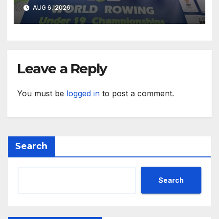
гребане
AUG 6, 2026
Leave a Reply
You must be
logged in
to post a comment.
Search
Search