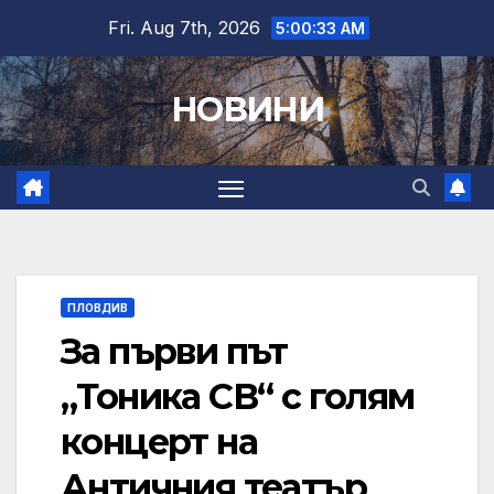
Skip
Fri. Aug 7th, 2026
5:00:34 AM
to
content
НОВИНИ
ПЛОВДИВ
За първи път
„Тоника СВ“ с голям
концерт на
Античния театър