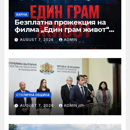
ВАРНА
Безплатна прожекция на
филма „Един грам живот“ е
сред събитията за
AUGUST 7, 2026
ADMIN
Международния ден на
младежта във Варна
СТОЛИЧНА ОБЩИНА
AUGUST 7, 2026
ADMIN