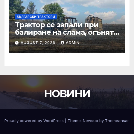
БЪЛГАРСКИ ТРАКТОРИ
Трактор се запали при
балиране на слама, огънят
засегна гора – Новини
AUGUST 7, 2026
ADMIN
НОВИНИ
Proudly powered by WordPress
|
Theme:
Newsup
by
Themeansar
.