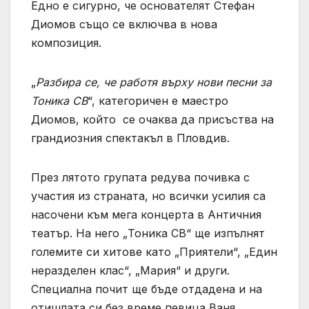
Едно е сигурно, че основателят Стефан
Диомов също се включва в нова
композиция.
„
Разбира се, че работя върху нови песни за
Тоника СВ
“, категоричен е маестро
Диомов, който се очаква да присъства на
грандиозния спектакъл в Пловдив.
През лятото групата редува почивка с
участия из страната, но всички усилия са
насочени към мега концерта в Античния
театър. На него „Тоника СВ“ ще изпълнят
големите си хитове като „Приятели“, „Един
неразделен клас“, „Мария“ и други.
Специална почит ще бъде отдадена и на
отишлата си без време певица Ваня