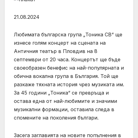
21.08.2024
Любимата българска група „Тоника СВ“ ще
изнесе голям концерт на сцената на
Античния театър в Пловдив на 8
септември от 20 часа. Концертът ще бъде
своеобразен бенефис на най-популярната и
обична вокална група в България. Той ще
разкаже тяхната история чрез музиката им.
За 45 години „Тоника“ се превръща и
остава една от най-любимите и значими
музикални формации, оставила следа в
спомените на поколения българи.
Засега заглавията на новите попълнения в