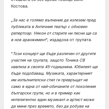
Костова.
„
За нас е голямо вълнение да излезем пред
публиката в Античния театър с обновен
репертоар. Някои от старите ни песни ще са
в нов аранжимент
“, издадоха от групата.
“
Този концерт ще бъде различен от другите
участия на групата, защото Тоника СВ
навлиза в своята 45-годишнина. Юбилеят ще
бъде подобаващ. Музиката, характерният
им изпълнителски стил ги превръщат не
само в една от най-обичаните от поколения
български групи, но и в пример как
интелигентно един музикант и артист може
да мине през времето, без да робува на