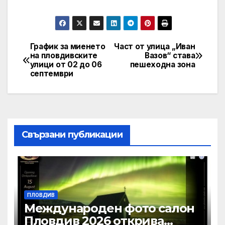
График за миенето
Част от улица „Иван
Post
на пловдивските
Вазов“ става
улици от 02 до 06
пешеходна зона
navigation
септември
Свързани публикации
ПЛОВДИВ
Международен фото салон
Пловдив 2026 открива