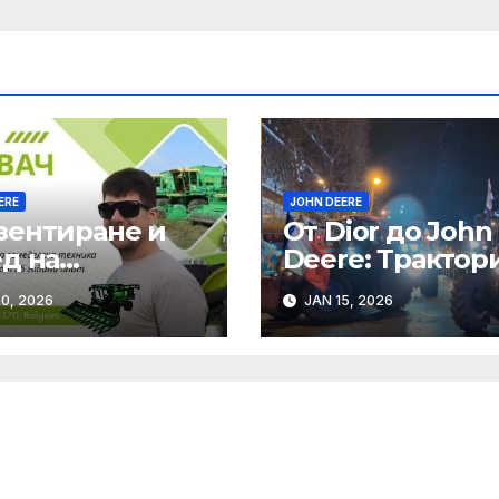
ERE
JOHN DEERE
зентиране и
От Dior до John
д на
Deere: Трактор
еделски
Шанз Елизе
0, 2026
JAN 15, 2026
ини