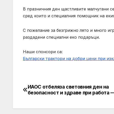
В празничния ден щастливите малчугани се 
сред които и специалния помощник на екип
С пожелание за безгрижно лято и много иг
раздадени специални еко подаръци.
Наши спонсори са:
Български трактори на добри цени при из
ИАОС отбеляза световния ден на
Post
безопасност и здраве при работа 
navigation