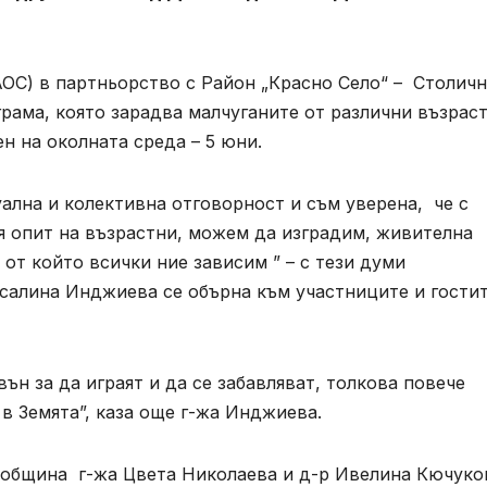
АОС) в партньорство с Район „Красно Село“ – Столич
рама, която зарадва малчуганите от различни възрас
н на околната среда – 5 юни.
ална и колективна отговорност и съм уверена, че с
я опит на възрастни, можем да изградим, живителна
 от който всички ние зависим ” – с тези думи
салина Инджиева се обърна към участниците и гостит
ън за да играят и да се забавляват, толкова повече
в Земята”, каза още г-жа Инджиева.
а община г-жа Цвета Николаева и д-р Ивелина Кючуко