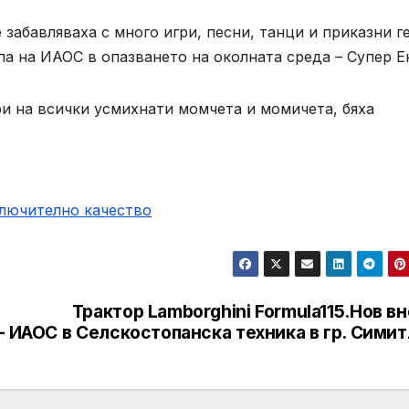
забавляваха с много игри, песни, танци и приказни г
а на ИАОС в опазването на околната среда – Супер Е
ри на всички усмихнати момчета и момичета, бяха
ключително качество
Трактор Lamborghini Formula115.Нов в
— ИАОС
в Селскостопанска техника в гр. Сими