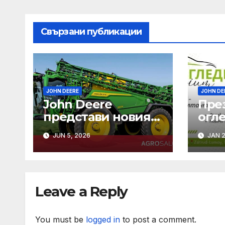
Свързани публикации
JOHN DEERE
JOHN DE
John Deere
Пре
представи новия
огле
флагман сред
зем
JUN 5, 2026
JAN 2
самоходните си
маш
пръскачки – модел
500R
Leave a Reply
You must be
logged in
to post a comment.