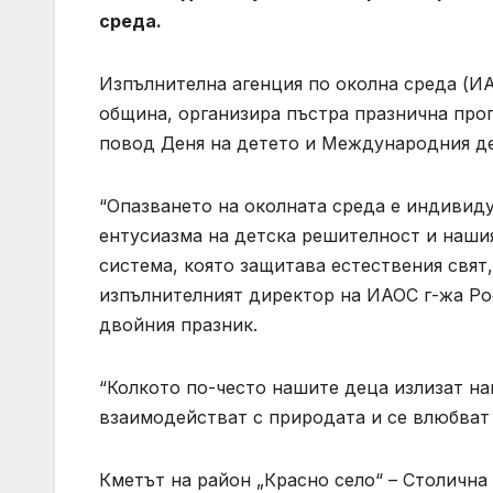
среда.
Изпълнителна агенция по околна среда (И
община, организира пъстра празнична прог
повод Деня на детето и Международния де
“Опазването на околната среда е индивиду
ентусиазма на детска решителност и наши
система, която защитава естествения свят,
изпълнителният директор на ИАОС г-жа Ро
двойния празник.
“Колкото по-често нашите деца излизат нав
взаимодействат с природата и се влюбват 
Кметът на район „Красно село“ – Столичн