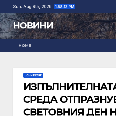
Skip
Sun. Aug 9th, 2026
1:58:14 PM
to
content
НОВИНИ
HOME
JOHN DEERE
ИЗПЪЛНИТЕЛНАТА
СРЕДА ОТПРАЗНУВ
СВЕТОВНИЯ ДЕН 