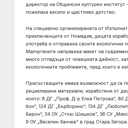
директор на Общински културен институт 
пожелаха весело и щастливо детство.
На специално организираната от Изпълнит
приключенците от Номадия, децата израбо
употреба и отправиха своите екологични по
Малчуганите направиха макет на съвременн
много отпадъци от човешката дейност, кат
екологичните проблемите, пред които е из
Присъстващите имаха възможност да се по
рециклирани материали, изработени от дец
които: 8 ДГ „Проф. Д-р Елка Петрова“, 80 
бон“, 124 ДГ „Бърборино“, 134 ДГ „Любопитк
Берон“, 34 ОУ „Стою Шишков“, 36 СУ „Макси
9 ОУ „Веселин Ханчев“ в град Стара Загора.