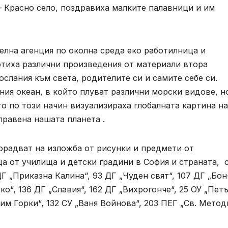
– Красно село, поздравиха малките палавници и им
елна агенция по околна среда еко работилница и
тиха различни произведения от материали втора
слания към света, родителите си и самите себе си.
ия океан, в който плуват различни морски видове, н
о по този начин визуализираха глобалната картина на
правена нашата планета .
радват на изложба от рисунки и предмети от
а от училища и детски градини в София и страната, 
ДГ „Приказна Калина“, 93 ДГ „Чуден свят“, 107 ДГ „Бон
о“, 136 ДГ „Славия“, 162 ДГ „Вихрогонче“, 25 ОУ „Пет
м Горки“, 132 СУ „Ваня Войнова“, 203 ПЕГ „Св. Метод