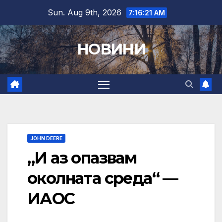
Skip
Sun. Aug 9th, 2026
7:16:22 AM
to
content
НОВИНИ
JOHN DEERE
„И аз опазвам
околната среда“ —
ИАОС