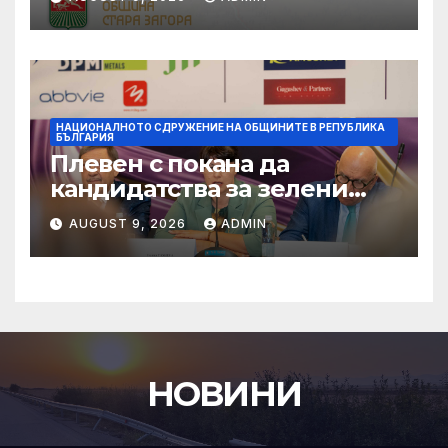
произведено, как е
произведено и какво влиза
в детското меню
НАЦИОНАЛНОТО СДРУЖЕНИЕ НА ОБЩИНИТЕ В РЕПУБЛИКА
БЪЛГАРИЯ
Плевен с покана да
кандидатства за зелени
инвестиции в градска
AUGUST 9, 2026
ADMIN
среда
НОВИНИ