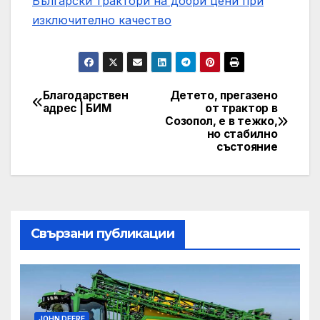
Български трактори на добри цени при
изключително качество
Благодарствен
Детето, прегазено
Post
адрес | БИМ
от трактор в
Созопол, е в тежко,
navigation
но стабилно
състояние
Свързани публикации
JOHN DEERE