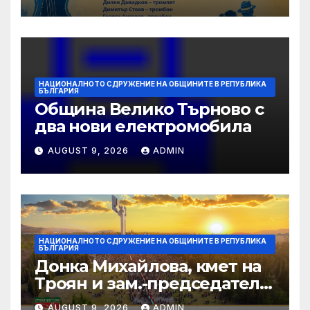
НАЦИОНАЛНОТО СДРУЖЕНИЕ НА ОБЩИНИТЕ В РЕПУБЛИКА
БЪЛГАРИЯ
Община Велико Търново с
два нови електромобила
AUGUST 9, 2026
ADMIN
НАЦИОНАЛНОТО СДРУЖЕНИЕ НА ОБЩИНИТЕ В РЕПУБЛИКА
БЪЛГАРИЯ
Донка Михайлова, кмет на
Троян и зам.-председател
на НСОРБ: Знаем какво е
AUGUST 9, 2026
ADMIN