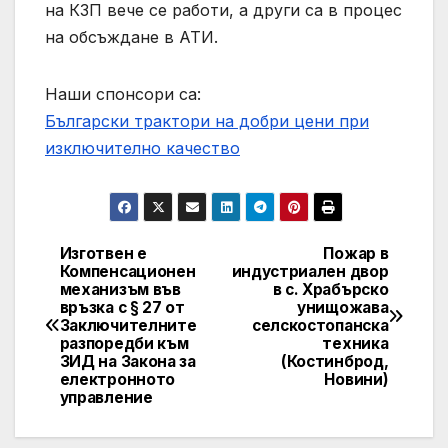
на КЗП вече се работи, а други са в процес
на обсъждане в АТИ.
Наши спонсори са:
Български трактори на добри цени при
изключително качество
Изготвен е
Пожар в
Post
Компенсационен
индустриален двор
механизъм във
в с. Храбърско
navigation
връзка с § 27 от
унищожава
Заключителните
селскостопанска
разпоредби към
техника
ЗИД на Закона за
(Костинброд,
електронното
Новини)
управление