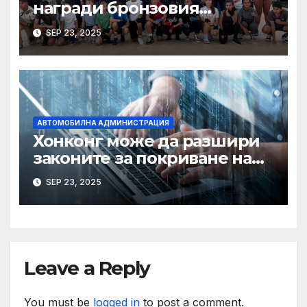
награди бронзовия
медалист от Световното по
SEP 23, 2025
бокс Радослав Росенов
АВТОМОБИЛНА АДМИНИСТРАЦИЯ
Хонконг може да разшири
законите за покриване на
използването на ИИ при
SEP 23, 2025
сексуални престъпления,
казва началникът на
сигурността
Leave a Reply
You must be
logged in
to post a comment.