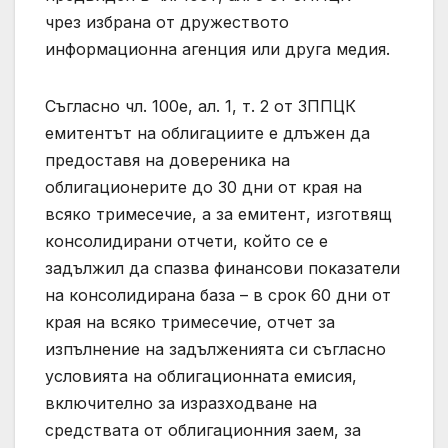
чрез избрана от дружеството
информационна агенция или друга медия.
Съгласно чл. 100е, ал. 1, т. 2 от ЗППЦК
емитентът на облигациите е длъжен да
предоставя на довереника на
облигационерите до 30 дни от края на
всяко тримесечие, а за емитент, изготвящ
консолидирани отчети, който се е
задължил да спазва финансови показатели
на консолидирана база – в срок 60 дни от
края на всяко тримесечие, отчет за
изпълнение на задълженията си съгласно
условията на облигационната емисия,
включително за изразходване на
средствата от облигационния заем, за