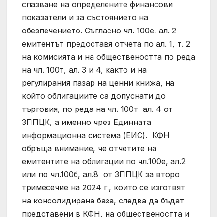
спазване на определените финансови
показатели и за състоянието на
обезпечението. Съгласно чл. 100е, ал. 2
емитентът предоставя отчета по ал. 1, т. 2
на комисията и на обществеността по реда
на чл. 100т, ал. 3 и 4, както и на
регулирания пазар на ценни книжа, на
който облигациите са допуснати до
търговия, по реда на чл. 100т, ал. 4 от
ЗППЦК, а именно чрез Единната
информационна система (ЕИС). КФН
обръща внимание, че отчетите на
емитентите на облигации по чл.100е, ал.2
или по чл.100б, ал.8 от ЗППЦК за второ
тримесечие на 2024 г., които се изготвят
на консолидирана база, следва да бъдат
представени в КФН, на обществеността и