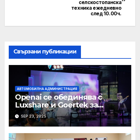
navigation
селскостопанска
техника ежедневно
след 10.00ч.
Свързани публикации
АВТОМОБИЛНА АДМИНИСТРАЦИЯ
Openai се обединява с
Luxshare и Goertek за
разработване на ново AI
SEP 23, 2025
устройство · Technode