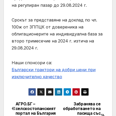
на регулиран пазар до 29.08.2024 г.
Срокът за представяне на доклад по чл.
100ж от ЗППЦК от довереника на
облигационерите на индивидуална база за
второ тримесечие на 2024 г. изтича на
29.08.2024 г.
Наши спонсори са:
Български трактори на добри цени при
изключително качество
АГРО.БГ –
Забранява се
Post
селскостoпанският
обработването на
портал на България
пасища със