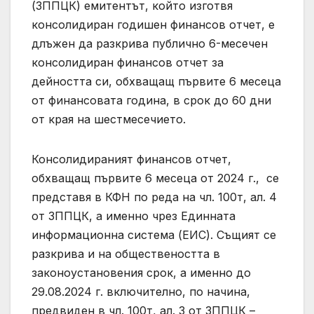
(ЗППЦК) емитентът, който изготвя
консолидиран годишен финансов отчет, е
длъжен да разкрива публично 6-месечен
консолидиран финансов отчет за
дейността си, обхващащ първите 6 месеца
от финансовата година, в срок до 60 дни
от края на шестмесечието.
Консолидираният финансов отчет,
обхващащ първите 6 месеца от 2024 г., се
представя в КФН по реда на чл. 100т, ал. 4
от ЗППЦК, а именно чрез Единната
информационна система (ЕИС). Същият се
разкрива и на обществеността в
законоустановения срок, а именно до
29.08.2024 г. включително, по начина,
предвиден в чл. 100т, ал. 3 от ЗППЦК –