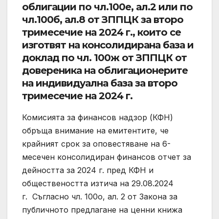
облигации по чл.100е, ал.2 или по
чл.100б, ал.8 от ЗППЦК за второ
тримесечие на 2024 г., които се
изготвят на консолидирана база и
доклад по чл. 100ж от ЗППЦК от
довереника на облигационерите
на индивидуална база за второ
тримесечие на 2024 г.
Комисията за финансов надзор (КФН)
обръща внимание на емитентите, че
крайният срок за оповестяване на 6-
месечен консолидиран финансов отчет за
дейността за 2024 г. пред КФН и
обществеността изтича на 29.08.2024
г. Съгласно чл. 100о, ал. 2 от Закона за
публичното предлагане на ценни книжа