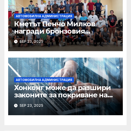
АВТОМОБИЛНА АДМИНИСТРАЦИЯ
Кметът Пенчо Милков
награди бронзовия
медалист от Световното по
SEP 23, 2025
бокс Радослав Росенов
АВТОМОБИЛНА АДМИНИСТРАЦИЯ
Хонконг може да разшири
законите за покриване на
използването на ИИ при
SEP 23, 2025
сексуални престъпления,
казва началникът на
сигурността