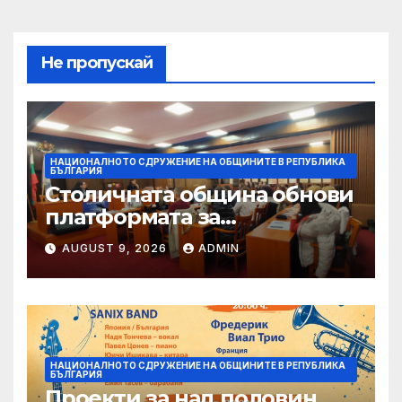
Не пропускай
НАЦИОНАЛНОТО СДРУЖЕНИЕ НА ОБЩИНИТЕ В РЕПУБЛИКА
БЪЛГАРИЯ
Столичната община обнови
платформата за
граждански сигнали Call
AUGUST 9, 2026
ADMIN
Sofia
НАЦИОНАЛНОТО СДРУЖЕНИЕ НА ОБЩИНИТЕ В РЕПУБЛИКА
БЪЛГАРИЯ
Проекти за над половин