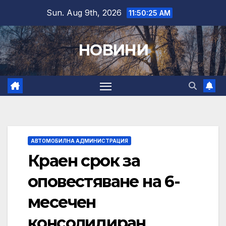
Skip
Sun. Aug 9th, 2026
11:50:26 AM
to
content
НОВИНИ
АВТОМОБИЛНА АДМИНИСТРАЦИЯ
Краен срок за
оповестяване на 6-
месечен
консолидиран