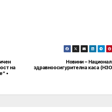
ичен
Новини – Национал
ост на
здравноосигурителна каса (НЗО
е“ •