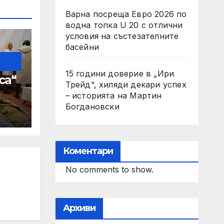
Варна посреща Евро 2026 по
водна топка U 20 с отлични
условия на състезателните
басейни
15 години доверие в „Ири
са“
Трейд“, хиляди декари успех
– историята на Мартин
 на
Богдановски
LE
Коментари
No comments to show.
Архиви