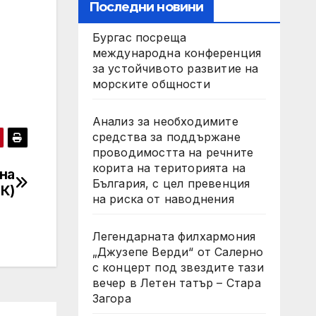
Последни новини
Бургас посреща
международна конференция
за устойчивото развитие на
морските общности
Анализ за необходимите
средства за поддържане
проводимостта на речните
корита на територията на
на
България, с цел превенция
К)
на риска от наводнения
Легендарната филхармония
„Джузепе Верди“ от Салерно
с концерт под звездите тази
вечер в Летен татър – Стара
Загора