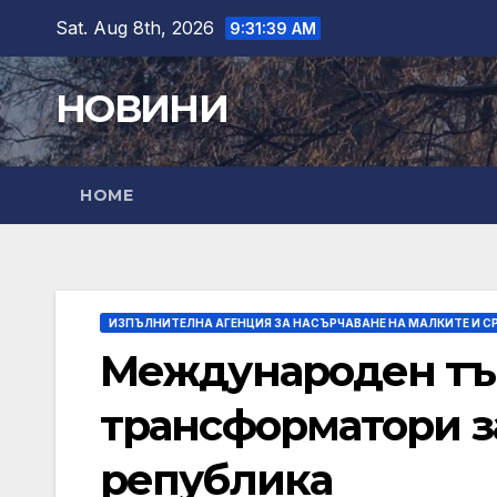
Skip
Sat. Aug 8th, 2026
9:31:40 AM
to
content
НОВИНИ
HOME
ИЗПЪЛНИТЕЛНА АГЕНЦИЯ ЗА НАСЪРЧАВАНЕ НА МАЛКИТЕ И С
Международен тъ
трансформатори з
република