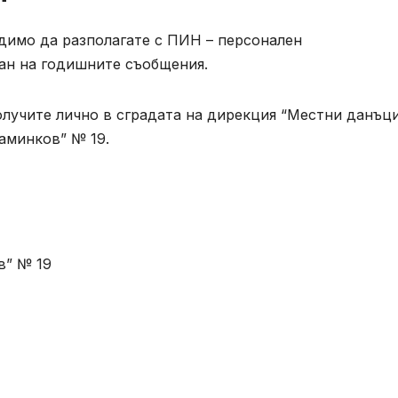
димо да разполагате с ПИН – персонален
ан на годишните съобщения.
олучите лично в сградата на дирекция “Местни данъц
раминков” № 19.
в” № 19