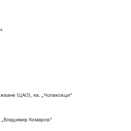
ч.
жване (ЦАО), кв. „Чолаковци“
СУ „Владимир Комаров“