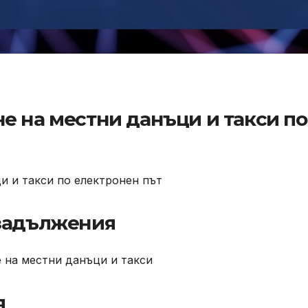
е на местни данъци и такси по
и и такси по електронен път
 задължения
 на местни данъци и такси
я