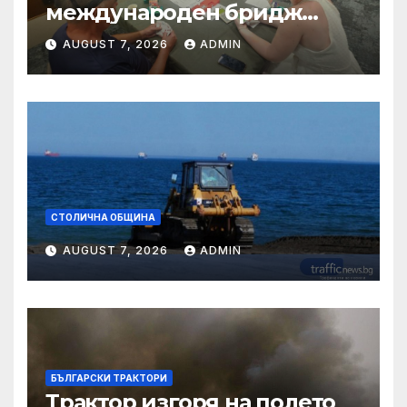
международен бридж
фестивал „Варна“
AUGUST 7, 2026
ADMIN
СТОЛИЧНА ОБЩИНА
AUGUST 7, 2026
ADMIN
БЪЛГАРСКИ ТРАКТОРИ
Трактор изгоря на полето