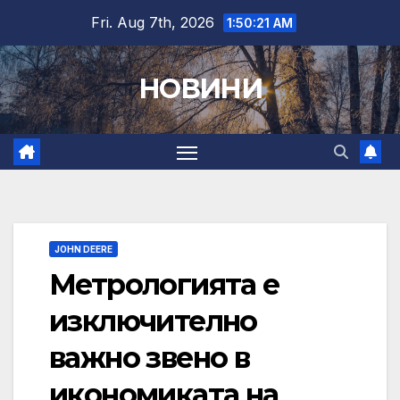
Skip
Fri. Aug 7th, 2026
1:50:22 AM
to
content
НОВИНИ
JOHN DEERE
Метрологията е
изключително
важно звено в
икономиката на