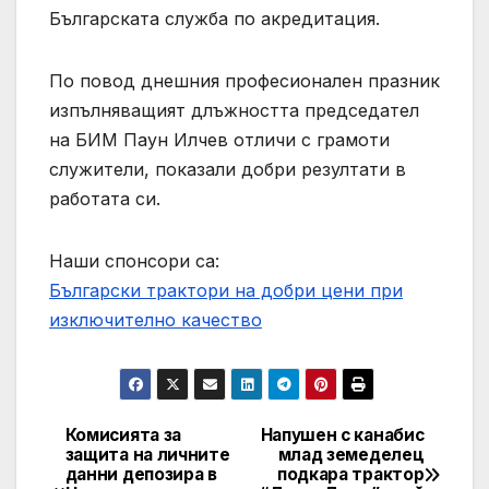
Българската служба по акредитация.
По повод днешния професионален празник
изпълняващият длъжността председател
на БИМ Паун Илчев отличи с грамоти
служители, показали добри резултати в
работата си.
Наши спонсори са:
Български трактори на добри цени при
изключително качество
Комисията за
Напушен с канабис
Post
защита на личните
млад земеделец
данни депозира в
подкара трактор