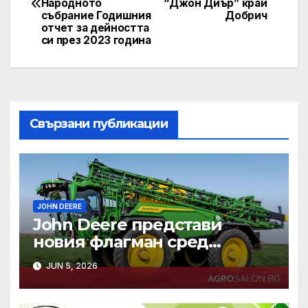
navigation
Народното
“Джон Диър” край
събрание Годишния
Добрич
отчет за дейността
си през 2023 година
Свързани публикации
JOHN DEERE
John Deere представи
новия флагман сред
самоходните си пръскачки
JUN 5, 2026
– модел 500R