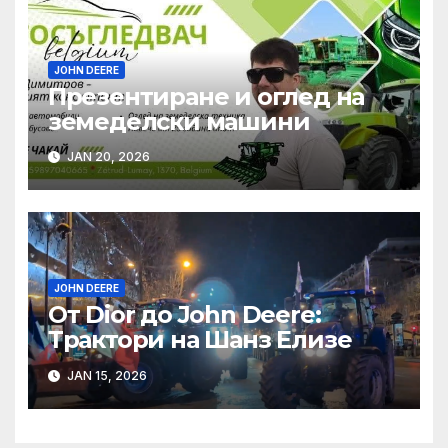
JOHN DEERE
Презентиране и оглед на
земеделски машини
JAN 20, 2026
JOHN DEERE
От Dior до John Deere:
Трактори на Шанз Елизе
JAN 15, 2026