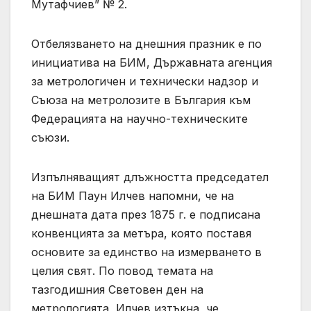
Мутафчиев” № 2.
Отбелязването на днешния празник е по
инициатива на БИМ, Държавната агенция
за метрологичен и технически надзор и
Съюза на метролозите в България към
Федерацията на научно-техническите
съюзи.
Изпълняващият длъжността председател
на БИМ Паун Илчев напомни, че на
днешната дата през 1875 г. е подписана
конвенцията за метъра, която поставя
основите за единство на измерването в
целия свят. По повод темата на
тазгодишния Световен ден на
метрологията, Илчев изтъкна, че