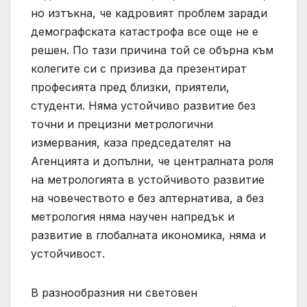
но изтъкна, че кадровият проблем заради
демографската катастрофа все още не е
решен. По тази причина той се обърна към
колегите си с призива да презентират
професията пред близки, приятели,
студенти. Няма устойчиво развитие без
точни и прецизни метрологични
измервания, каза председателят на
Агенцията и допълни, че централната роля
на метрологията в устойчивото развитие
на човечеството е без алтернатива, а без
метрология няма научен напредък и
развитие в глобалната икономика, няма и
устойчивост.
В разнообразния ни световен