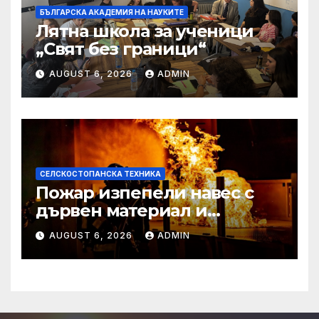
БЪЛГАРСКА АКАДЕМИЯ НА НАУКИТЕ
Лятна школа за ученици
„Свят без граници“
AUGUST 6, 2026
ADMIN
СЕЛСКОСТОПАНСКА ТЕХНИКА
Пожар изпепели навес с
дървен материал и
земеделска техника
AUGUST 6, 2026
ADMIN