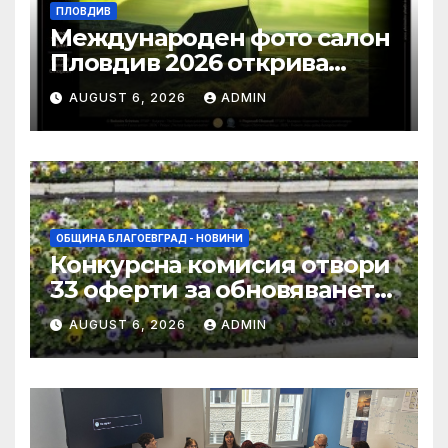
ПЛОВДИВ
Международен фото салон
Пловдив 2026 открива
изложба с най-добрите
AUGUST 6, 2026
ADMIN
фотографии от
тазгодишното издание
ОБЩИНА БЛАГОЕВГРАД - НОВИНИ
Конкурсна комисия отвори
33 оферти за обновяването
на дворовете на 11 училища
AUGUST 6, 2026
ADMIN
в Благоевград