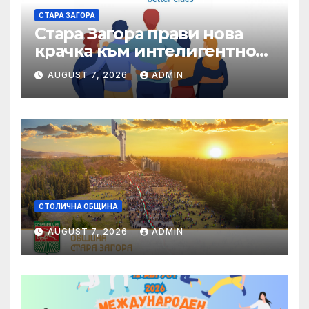
СТАРА ЗАГОРА
Стара Загора прави нова
крачка към интелигентно
управление на местната
AUGUST 7, 2026
ADMIN
икономика
СТОЛИЧНА ОБЩИНА
AUGUST 7, 2026
ADMIN