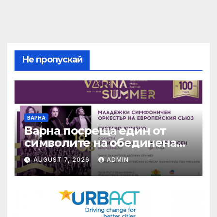
Не пропускай
ВАРНА
Варна посреща един от
символите на обединена
Европа
AUGUST 7, 2026
ADMIN