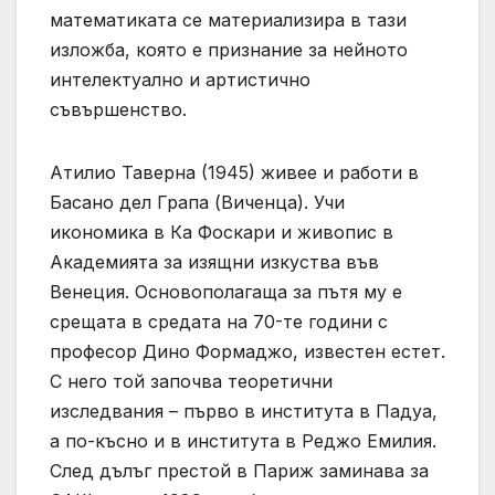
математиката се материализира в тази
изложба, която е признание за нейното
интелектуално и артистично
съвършенство.
Атилио Таверна (1945) живее и работи в
Басано дел Грапа (Виченца). Учи
икономика в Ка Фоскари и живопис в
Академията за изящни изкуства във
Венеция. Основополагаща за пътя му е
срещата в средата на 70-те години с
професор Дино Формаджо, известен естет.
С него той започва теоретични
изследвания – първо в института в Падуа,
а по-късно и в института в Реджо Емилия.
След дълъг престой в Париж заминава за