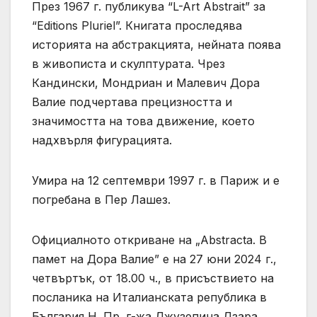
През 1967 г. публикува “L-Art Abstrait” за
“Editions Pluriel”. Книгата проследява
историята на абстракцията, нейната поява
в живописта и скулптурата. Чрез
Кандински, Мондриан и Малевич Дора
Валие подчертава прецизността и
значимостта на това движение, което
надхвърля фигурацията.
Умира на 12 септември 1997 г. в Париж и е
погребана в Пер Лашез.
Официалното откриване на „Abstracta. В
памет на Дора Валие” е на 27 юни 2024 г.,
четвъртък, от 18.00 ч., в присъствието на
посланика на Италианската република в
България Н. Пр. г-жа Джузепина Дзара.