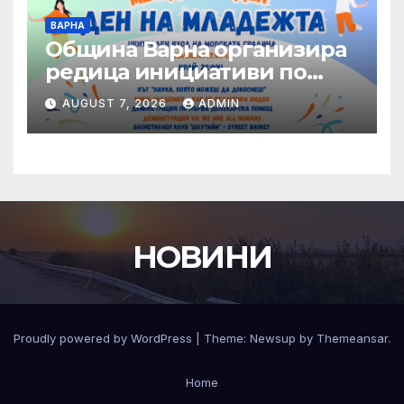
ВАРНА
Община Варна организира
редица инициативи по
повод Международния ден
AUGUST 7, 2026
ADMIN
на младежта – 12 август
НОВИНИ
Proudly powered by WordPress
|
Theme:
Newsup
by
Themeansar
.
Home