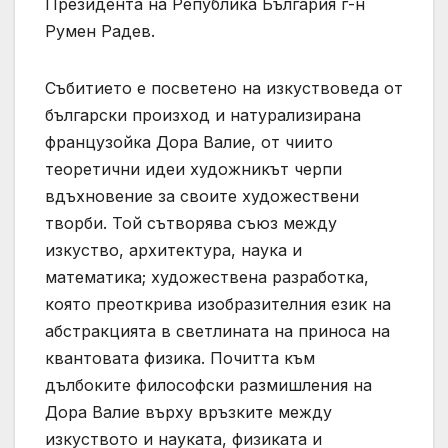
Президента на Република България г-н
Румен Радев.
Събитието е посветено на изкуствоведа от
български произход и натурализирана
французойка Дора Валие, от чиито
теоретични идеи художникът черпи
вдъхновение за своите художествени
творби. Той сътворява съюз между
изкуство, архитектура, наука и
математика; художествена разработка,
която преоткрива изобразителния език на
абстракцията в светлината на приноса на
квантовата физика. Почитта към
дълбоките философски размишления на
Дора Валие върху връзките между
изкуството и науката, физиката и