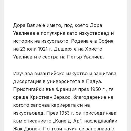
Дора Валие е името, под което Дора
Увалиева е популярна като изкуствовед и
историк на изкуството. Родена е в София
на 23 юли 1921 г. Дъщеря е на Христо
Увалиев и е сестра на Петър Увалиев.
Изучава византийско изкуство и защитава
дисертация в университета в Падуа.
Пристигайки във Франция през 1950 г., тя
среща Кристиан Зервос, благодарение на
когото започва кариерата си на
изкуствовед. През 1953 г. се присъединява
към списанието „Каиѐ д-Ар“, наследявайки
Жак Дюпен. По този начин се запознава с