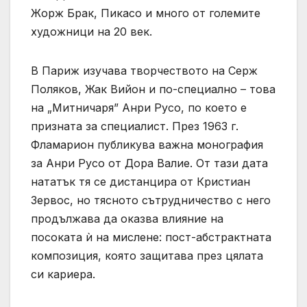
Жорж Брак, Пикасо и много от големите
художници на 20 век.
В Париж изучава творчеството на Серж
Поляков, Жак Вийон и по-специално – това
на „Митничаря” Анри Русо, по което е
призната за специалист. През 1963 г.
Фламарион публикува важна монография
за Анри Русо от Дора Валие. От тази дата
нататък тя се дистанцира от Кристиан
Зервос, но тясното сътрудничество с него
продължава да оказва влияние на
посоката ѝ на мислене: пост-абстрактната
композиция, която защитава през цялата
си кариера.