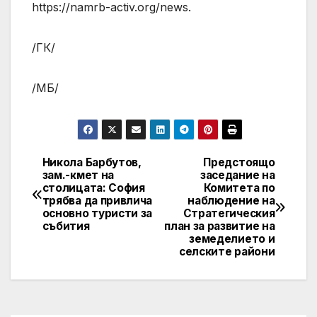
https://namrb-activ.org/news.
/ГК/
/МБ/
Никола Барбутов,
Предстоящо
Post
зам.-кмет на
заседание на
столицата: София
Комитета по
navigation
трябва да привлича
наблюдение на
основно туристи за
Стратегическия
събития
план за развитие на
земеделието и
селските райони