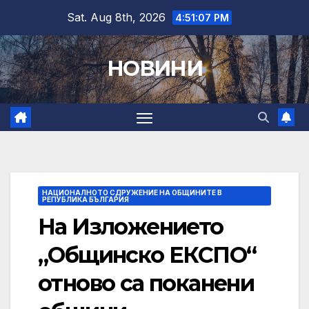
Skip
Sat. Aug 8th, 2026
4:51:08 PM
to
content
НОВИНИ
НАЦИОНАЛНОТО СДРУЖЕНИЕ НА ОБЩИНИТЕ В
РЕПУБЛИКА БЪЛГАРИЯ
На Изложението
„Общинско ЕКСПО“
отново са поканени