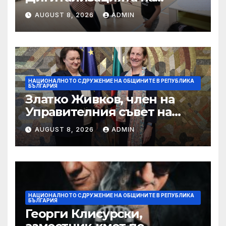
ловния сектор е
AUGUST 8, 2026
ADMIN
следващата стъпка
НАЦИОНАЛНОТО СДРУЖЕНИЕ НА ОБЩИНИТЕ В РЕПУБЛИКА
БЪЛГАРИЯ
Златко Живков, член на
Управителния съвет на
НСОРБ и кмет на община
AUGUST 8, 2026
ADMIN
Монтана: Бюджетът на
държавата и общините не
отговаря на очакванията за
по-високи доходи
НАЦИОНАЛНОТО СДРУЖЕНИЕ НА ОБЩИНИТЕ В РЕПУБЛИКА
БЪЛГАРИЯ
Георги Клисурски,