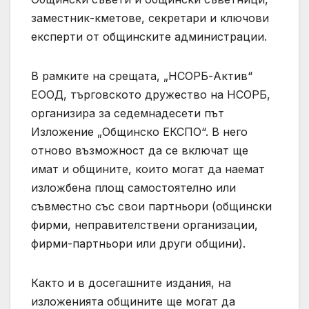
заместник-кметове, секретари и ключови
експерти от общинските администрации.
В рамките на срещата, „НСОРБ-Актив“
ЕООД, търговското дружество на НСОРБ,
организира за седемнадесети път
Изложение „Общинско ЕКСПО“. В него
отново възможност да се включат ще
имат и общините, които могат да наемат
изложбена площ самостоятелно или
съвместно със свои партньори (общински
фирми, неправителствени организации,
фирми-партньори или други общини).
Както и в досегашните издания, на
изложенията общините ще могат да