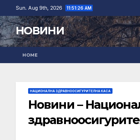
Skip
Sun. Aug 9th, 2026
11:51:27 AM
to
content
НОВИНИ
HOME
НАЦИОНАЛНА ЗДРАВНООСИГУРИТЕЛНА КАСА
Новини – Национа
здравноосигурите