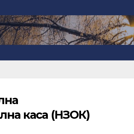
лна
лна каса (НЗОК)