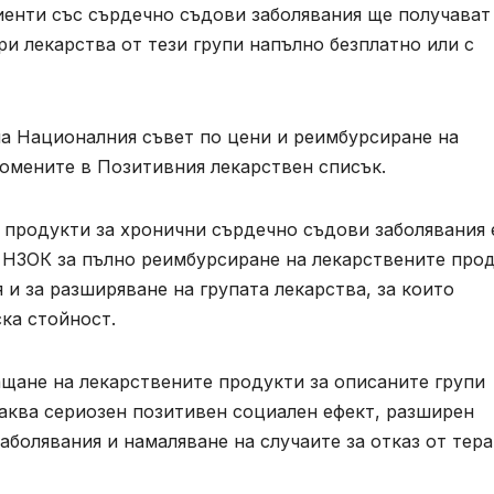
иенти със сърдечно съдови заболявания ще получават
ри лекарства от тези групи напълно безплатно или с
а Националния съвет по цени и реимбурсиране на
ромените в Позитивния лекарствен списък.
 продукти за хронични сърдечно съдови заболявания 
а НЗОК за пълно реимбурсиране на лекарствените про
 и за разширяване на групата лекарства, за които
ка стойност.
ащане на лекарствените продукти за описаните групи
чаква сериозен позитивен социален ефект, разширен
аболявания и намаляване на случаите за отказ от тер