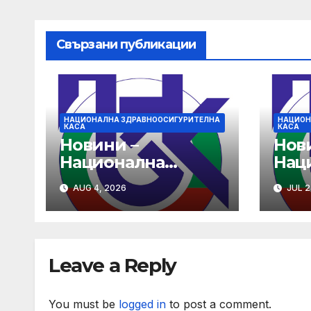
Свързани публикации
НАЦИОНАЛНА ЗДРАВНООСИГУРИТЕЛНА
НАЦИОН
КАСА
КАСА
Новини –
Нов
Национална
Нац
здравноосигурите
здр
AUG 4, 2026
JUL 2
лна каса (НЗОК)
лна 
Leave a Reply
You must be
logged in
to post a comment.