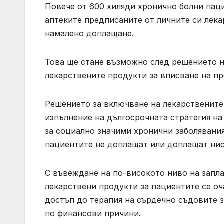
Повече от 600 хиляди хронично болни пац
аптеките предписаните от личните си лека
намалено доплащане.
Това ще стане възможно след решението н
лекарствените продукти за вписване на п
Решението за включване на лекарствените
изпълнение на дългосрочната стратегия н
за социално значими хронични заболявания
пациентите не доплащат или доплащат нис
С въвеждане на по-високото ниво на запл
лекарствени продукти за пациентите се о
достъп до терапия на сърдечно съдовите з
по финансови причини.