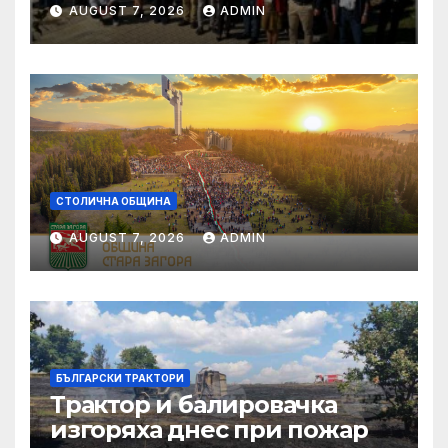
предаването „Денят на
AUGUST 7, 2026
ADMIN
живо”, NOVA NEWS
СТОЛИЧНА ОБЩИНА
AUGUST 7, 2026
ADMIN
БЪЛГАРСКИ ТРАКТОРИ
Трактор и балировачка
изгоряха днес при пожар