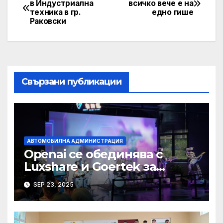
в Индустриална
всичко вече е на
техника в гр.
едно гише
navigation
Раковски
Свързани публикации
АВТОМОБИЛНА АДМИНИСТРАЦИЯ
Openai се обединява с
Luxshare и Goertek за
разработване на ново AI
SEP 23, 2025
устройство · Technode