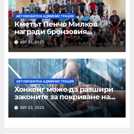
АВТОМОБИЛНА АДМИНИСТРАЦИЯ
Кметът Пенчо Милков
награди бронзовия
медалист от Световното по
SEP 23, 2025
бокс Радослав Росенов
АВТОМОБИЛНА АДМИНИСТРАЦИЯ
Хонконг може да разшири
законите за покриване на
използването на ИИ при
SEP 23, 2025
сексуални престъпления,
казва началникът на
сигурността