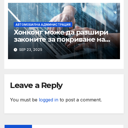
АВТОМОБИЛНА АДМИНИСТРАЦИЯ
Хонконг може да разшири
законите за покриване на
използването на ИИ при
SEP 23, 2025
сексуални престъпления,
казва началникът на
сигурността
Leave a Reply
You must be
logged in
to post a comment.