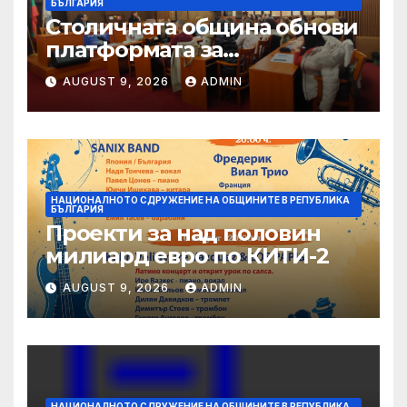
БЪЛГАРИЯ
Столичната община обнови
платформата за
граждански сигнали Call
AUGUST 9, 2026
ADMIN
Sofia
НАЦИОНАЛНОТО СДРУЖЕНИЕ НА ОБЩИНИТЕ В РЕПУБЛИКА
БЪЛГАРИЯ
Проекти за над половин
милиард евро по КИТИ-2
AUGUST 9, 2026
ADMIN
НАЦИОНАЛНОТО СДРУЖЕНИЕ НА ОБЩИНИТЕ В РЕПУБЛИКА