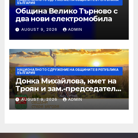
БЪЛГАРИЯ
Община Велико Търново с
два нови електромобила
AUGUST 9, 2026
ADMIN
НАЦИОНАЛНОТО СДРУЖЕНИЕ НА ОБЩИНИТЕ В РЕПУБЛИКА
БЪЛГАРИЯ
Донка Михайлова, кмет на
Троян и зам.-председател
на НСОРБ: Знаем какво е
AUGUST 9, 2026
ADMIN
произведено, как е
произведено и какво влиза
в детското меню