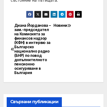
състояние на пътищата.
Диана Йорданова –
Новини
Post
зам.-председател
на Комисията за
navigation
финансов надзор
(КФН) в интервю за
Българско
национално радио
(БНР) по повод
допълнителното
пенсионно
осигуряване в
България
Свързани публикации