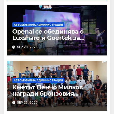
АВТОМОБИЛНА АДМИНИСТРАЦИЯ
Openai се обединява с
Luxshare и Goertek за
разработване на ново AI
SEP 23, 2025
устройство · Technode
АВТОМОБИЛНА АДМИНИСТРАЦИЯ
Кметът Пенчо Милков
награди бронзовия
медалист от Световното по
SEP 23, 2025
бокс Радослав Росенов