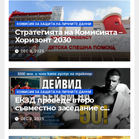
КОМИСИЯ ЗА ЗАЩИТА НА ЛИЧНИТЕ ДАННИ
Стратегията на Комисията –
Хоризонт 2030
DEC 9, 2025
КОМИСИЯ ЗА ЗАЩИТА НА ЛИЧНИТЕ ДАННИ
ЕКЗД проведе второ
съвместно заседание с
органите за защита на
DEC 8, 2025
данните на държавите с
решение за адекватност