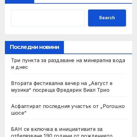
Search
Последни новини
Три пункта за раздаване на минерална вода
и днес
Втората фестивална вечер на „Август е
музика“ посреща Фредерик Виал Трио
Асфалтират последния участък от „Рогошко
шосе“
БАН се включва в инициативите за
отбелязване 190 години от рождението