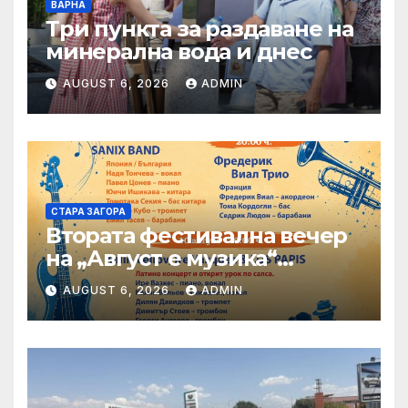
ВАРНА
Три пункта за раздаване на
минерална вода и днес
AUGUST 6, 2026
ADMIN
СТАРА ЗАГОРА
Втората фестивална вечер
на „Август е музика“
посреща Фредерик Виал
AUGUST 6, 2026
ADMIN
Трио