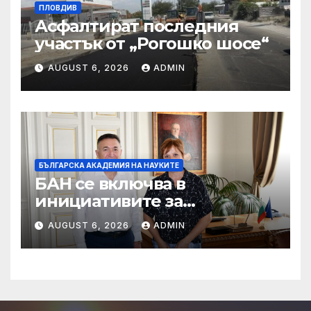
ПЛОВДИВ
Асфалтират последния
участък от „Рогошко шосе“
AUGUST 6, 2026
ADMIN
БЪЛГАРСКА АКАДЕМИЯ НА НАУКИТЕ
БАН се включва в
инициативите за
отбелязване 190 години от
AUGUST 6, 2026
ADMIN
рождението на Васил
Левски