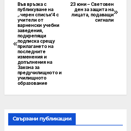
Във връзка с
23 юни – Световен
Post
публикуване на
ден за защита на
,.черен списък’4 с
лицата, подаващи
navigation
учители от
сигнали
варненски учебни
заведения,
подкрепящи
подписка срещу
прилагането на
последните
изменения и
допълнения на
Закона за
предучилищното и
училищното
образование
Свързани публикации