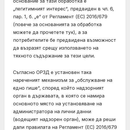
основание за тази обработка е
„легитимният интерес“, предвиден в чл. 6,
пар. 1, б. „е“ от Регламент (ЕС) 2016/679
(повече за основанията за обработка
можете да прочетете тук), а за
потребителите бе предвидена възможност
да възразят срещу използването на
тяхното съдържание за тези цели.
Съгласно ОРЗД е установен така
нареченият механизъм за „обслужване на
едно гише“, според който надзорният
орган в държавата, в която се намира
основното място на установяване на
администратора на лични данни
(водещият надзорен орган), може да реши
дали правилата на Регламент (ЕС) 2016/679