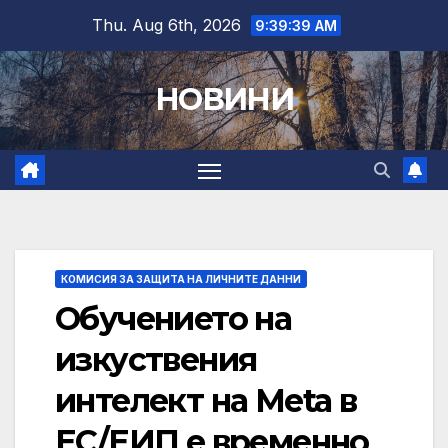
Skip
Thu. Aug 6th, 2026
9:39:40 AM
to
content
НОВИНИ
КОМИСИЯ ЗА ЗАЩИТА НА ЛИЧНИТЕ ДАННИ
Обучението на
изкуствения
интелект на Meta в
ЕС/ЕИП е временно