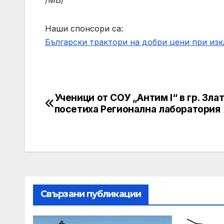
/МБ/
Наши спонсори са:
Български трактори на добри цени при из
Ученици от СОУ „Антим I“ в гр. Зла
Post
посетиха Регионална лаборатория
navigation
Свързани публикации