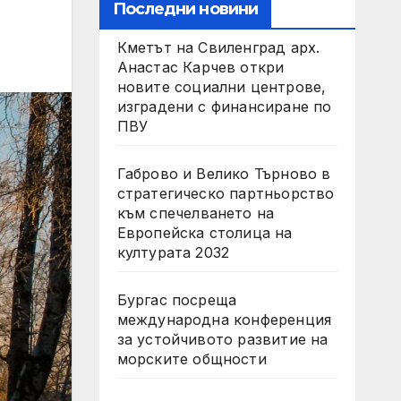
Последни новини
Кметът на Свиленград арх.
Анастас Карчев откри
новите социални центрове,
изградени с финансиране по
ПВУ
Габрово и Велико Търново в
стратегическо партньорство
към спечелването на
Европейска столица на
културата 2032
Бургас посреща
международна конференция
за устойчивото развитие на
морските общности