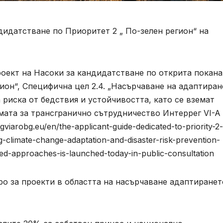
оект на Насоки за кандидатстване по открита покана
ион“, Специфична цел 2.4. „Насърчаване на адаптиран
 риска от бедствия и устойчивостта, като се вземат
ата за трансгранично сътрудничество Интеррег VI-A
viarobg.eu/en/the-applicant-guide-dedicated-to-priority-2
g-climate-change-adaptation-and-disaster-risk-prevention-
sed-approaches-is-launched-today-in-public-consultation
ро за проекти в областта на насърчаване адаптиранет