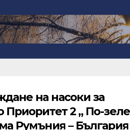
дане на насоки за
 Приоритет 2 „ По-зел
ама Румъния – България