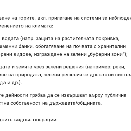
ване на горите, вкл. прилагане на системи за наблюде
менението на климата;
 водата (напр. защита на растителната покривка,
еменни банки, обогатяване на почвата с хранителни
рани видове, изграждане на зелени „буферни зони“);
ата и земята чрез зелени решения (например: реки,
ане на природата, зелени решения за дренажни систе
а и др.).
те дейности трябва да се извършват върху публична
стна собственост на държавата/общината.
дните видове операции: