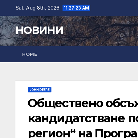
Skip
Sat. Aug 8th, 2026
11:27:24 AM
to
content
НОВИНИ
HOME
JOHN DEERE
Обществено обсъж
кандидатстване по
регион“ на Прогр