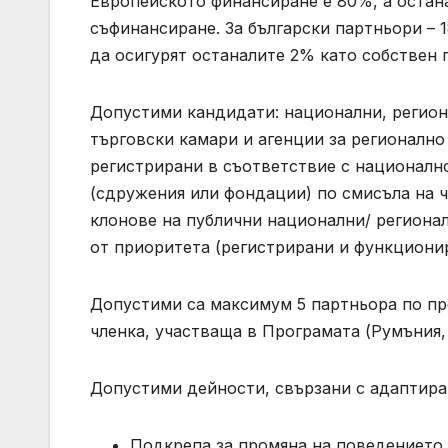
Европейското финансиране е 80%, а остан
съфинансиране. За български партньори –
да осигурят останалите 2% като собствен 
Допустими кандидати: национални, регион
търговски камари и агенции за регионалн
регистрирани в съответствие с националн
(сдружения или фондации) по смисъла на чл
клонове на публични национални/ регионал
от приоритета (регистрирани и функциони
Допустими са максимум 5 партньора по про
членка, участваща в Програмата (Румъния, 
Допустими дейности, свързани с адаптира
Подкрепа за промяна на поведението