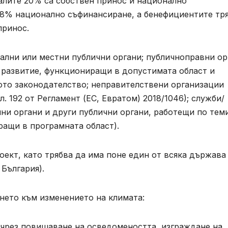
алите 20% са собствен принос и национално
 18% национално съфинансиране, а бенефициентите тр
принос.
ални или местни публични органи; публичноправни ор
о развитие, функциониращи в допустимата област и
ото законодателство; неправителствени организации
. 192 от Регламент (ЕС, Евратом) 2018/1046); служби/
ни органи и други публични органи, работещи по тем
ращи в програмната област).
ект, като трябва да има поне един от всяка държава
България).
нето към изменението на климата:
 чрез повишаване на осведомеността, изграждане на