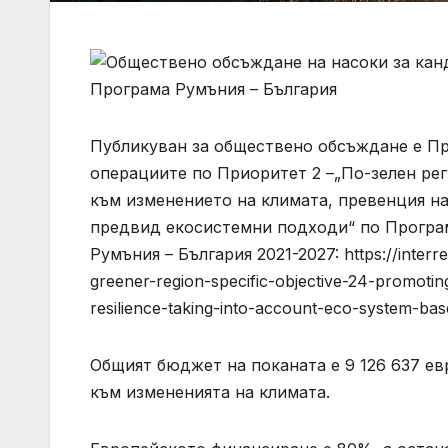
Публикуван за обществено обсъждане е Пр
операциите по Приоритет 2 –„По-зелен рег
към изменението на климата, превенция на
предвид екосистемни подходи“ по Програм
Румъния – България 2021-2027: https://interreg
greener-region-specific-objective-24-promotin
resilience-taking-into-account-eco-system-ba
Общият бюджет на поканата е 9 126 637 ев
към измененията на климата.