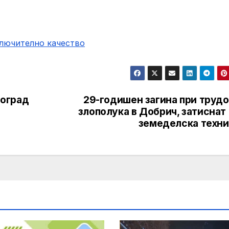
ключително качество
тоград
29-годишен загина при трудо
злополука в Добрич, затиснат
земеделска техни