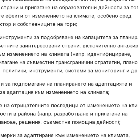
страни и прилагане на образователни дейности за то
те ефекти от изменението на климата, особено сред
ктор и собствениците на гори;
инструменти за подобряване на капацитета за планир
ветните заинтересовани страни, включително ангажи
ъм изменението на климата (напр. идентифициране,
илагане на съвместни трансгранични стратегии, план
 политики, инструменти, системи за мониторинг и др.
и за подпомагане на планирането на адаптацията и
за адаптация към изменението на климата;
е на отрицателните последици от изменението на кл
сти в района (напр. разработване и прилагане на
ланове, решения, съвместна помощна дейност);
мерки за адаптиране към изменението на климата,