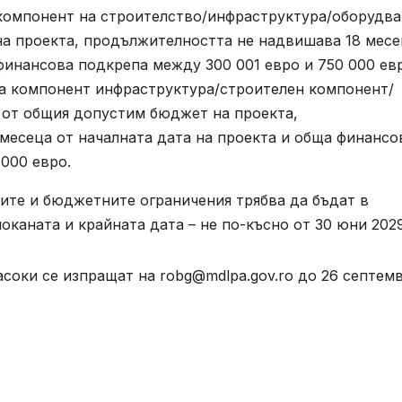
 компонент на строителство/инфраструктура/оборудва
а проекта, продължителността не надвишава 18 месе
финансова подкрепа между 300 001 евро и 750 000 ев
ма компонент инфраструктура/строителен компонент/
 от общия допустим бюджет на проекта,
есеца от началната дата на проекта и обща финансо
000 евро.
те и бюджетните ограничения трябва да бъдат в
оканата и крайната дата – не по-късно от 30 юни 2029
асоки се изпращат на
robg@mdlpa.gov.ro
до 26 септем