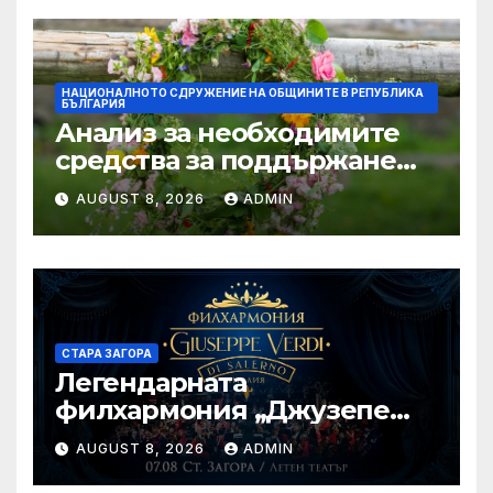
НАЦИОНАЛНОТО СДРУЖЕНИЕ НА ОБЩИНИТЕ В РЕПУБЛИКА
БЪЛГАРИЯ
Анализ за необходимите
средства за поддържане
проводимостта на речните
AUGUST 8, 2026
ADMIN
корита на територията на
България, с цел превенция
на риска от наводнения
СТАРА ЗАГОРА
Легендарната
филхармония „Джузепе
Верди“ от Салерно с
AUGUST 8, 2026
ADMIN
концерт под звездите тази
вечер в Летен татър – Стара