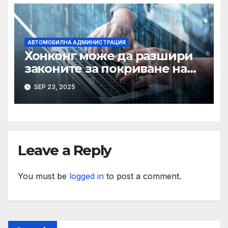
АВТОМОБИЛНА АДМИНИСТРАЦИЯ
Хонконг може да разшири
законите за покриване на
използването на ИИ при
SEP 23, 2025
сексуални престъпления,
казва началникът на
сигурността
Leave a Reply
You must be
logged in
to post a comment.