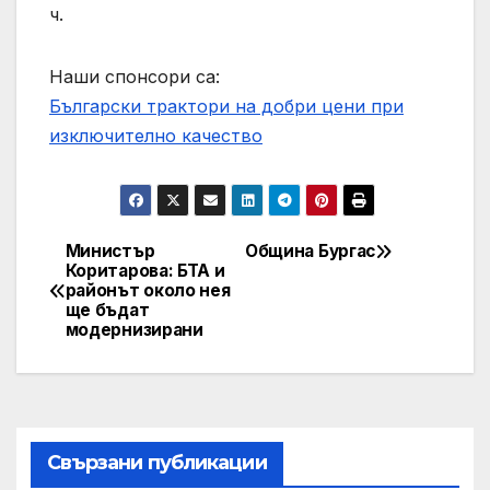
ч.
Наши спонсори са:
Български трактори на добри цени при
изключително качество
Министър
Община Бургас
Post
Коритарова: БТА и
районът около нея
navigation
ще бъдат
модернизирани
Свързани публикации