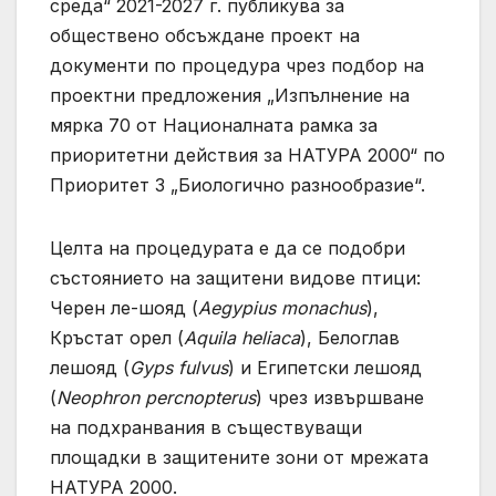
среда“ 2021-2027 г. публикува за
обществено обсъждане проект на
документи по процедура чрез подбор на
проектни предложения „Изпълнение на
мярка 70 от Националната рамка за
приоритетни действия за НАТУРА 2000“ по
Приоритет 3 „Биологично разнообразие“.
Целта на процедурата е да се подобри
състоянието на защитени видове птици:
Черен ле-шояд (
Aegypius monachus
),
Кръстат орел (
Aquila heliaca
), Белоглав
лешояд (
Gyps fulvus
) и Египетски лешояд
(
Neophron percnopterus
) чрез извършване
на подхранвания в съществуващи
площадки в защитените зони от мрежата
НАТУРА 2000.