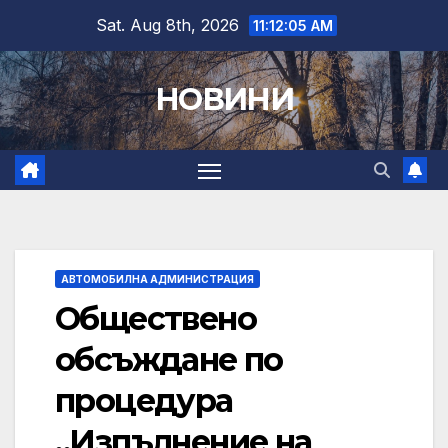
Skip
Sat. Aug 8th, 2026
11:12:06 AM
to
content
НОВИНИ
АВТОМОБИЛНА АДМИНИСТРАЦИЯ
Обществено
обсъждане по
процедура
„Изпълнение на