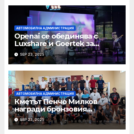
АВТОМОБИЛНА АДМИНИСТРАЦИЯ
Openai се обединява с
Luxshare и Goertek за
разработване на ново AI
SEP 23, 2025
устройство · Technode
АВТОМОБИЛНА АДМИНИСТРАЦИЯ
Кметът Пенчо Милков
награди бронзовия
медалист от Световното по
SEP 23, 2025
бокс Радослав Росенов