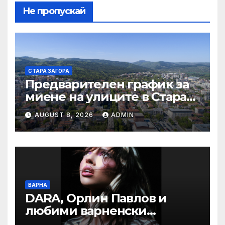
Не пропускай
СТАРА ЗАГОРА
Предварителен график за
миене на улиците в Стара
Загора за периода от
AUGUST 8, 2026
ADMIN
10.08.2026 до 14.08.2026 г.
ВАРНА
DARA, Орлин Павлов и
любими варненски
изпълнители ще пеят на