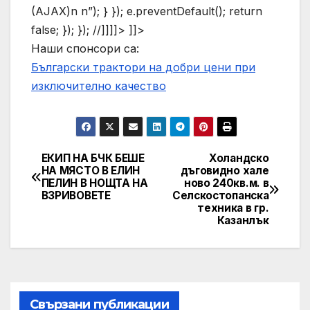
(AJAX)n n”); } }); e.preventDefault(); return
false; }); }); //]]]]> ]]>
Наши спонсори са:
Български трактори на добри цени при
изключително качество
ЕКИП НА БЧК БЕШЕ
Холандско
Post
НА МЯСТО В ЕЛИН
дъговидно хале
ПЕЛИН В НОЩТА НА
ново 240кв.м. в
navigation
ВЗРИВОВЕТЕ
Селскостопанска
техника в гр.
Казанлък
Свързани публикации