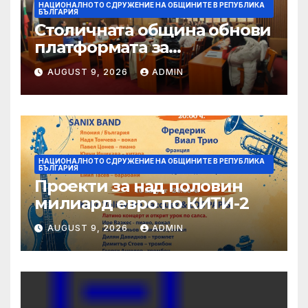
НАЦИОНАЛНОТО СДРУЖЕНИЕ НА ОБЩИНИТЕ В РЕПУБЛИКА
БЪЛГАРИЯ
Столичната община обнови
платформата за
граждански сигнали Call
AUGUST 9, 2026
ADMIN
Sofia
НАЦИОНАЛНОТО СДРУЖЕНИЕ НА ОБЩИНИТЕ В РЕПУБЛИКА
БЪЛГАРИЯ
Проекти за над половин
милиард евро по КИТИ-2
AUGUST 9, 2026
ADMIN