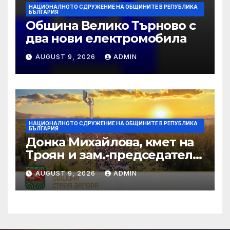
НАЦИОНАЛНОТО СДРУЖЕНИЕ НА ОБЩИНИТЕ В РЕПУБЛИКА
БЪЛГАРИЯ
Община Велико Търново с
два нови електромобила
AUGUST 9, 2026
ADMIN
НАЦИОНАЛНОТО СДРУЖЕНИЕ НА ОБЩИНИТЕ В РЕПУБЛИКА
БЪЛГАРИЯ
Донка Михайлова, кмет на
Троян и зам.-председател
на НСОРБ: Знаем какво е
AUGUST 9, 2026
ADMIN
произведено, как е
произведено и какво влиза
в детското меню