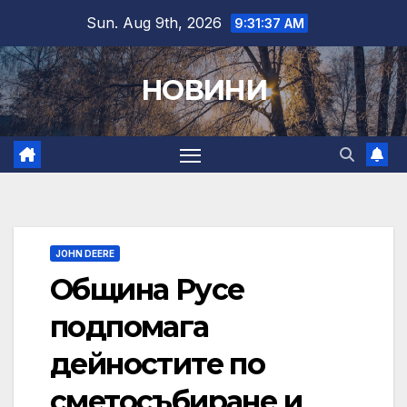
Skip
Sun. Aug 9th, 2026
9:31:38 AM
to
content
НОВИНИ
JOHN DEERE
Община Русе
подпомага
дейностите по
сметосъбиране и