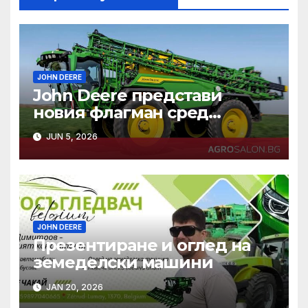
JOHN DEERE
John Deere представи
новия флагман сред
самоходните си пръскачки
JUN 5, 2026
– модел 500R
JOHN DEERE
Презентиране и оглед на
земеделски машини
JAN 20, 2026