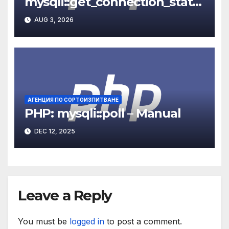
mysqli::get_connection_stats
– Manual
AUG 3, 2026
АГЕНЦИЯ ПО СОРТОИЗПИТВАНЕ
PHP: mysqli::poll – Manual
DEC 12, 2025
Leave a Reply
You must be
logged in
to post a comment.