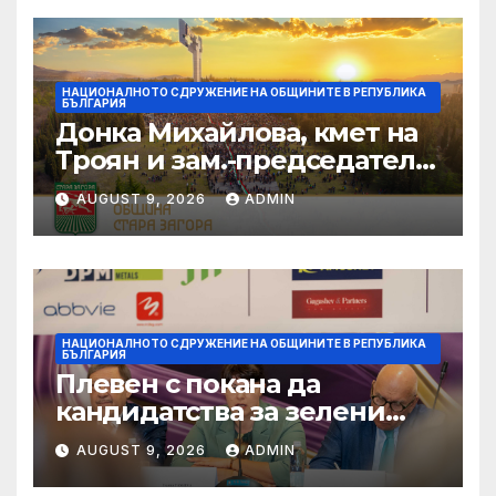
НАЦИОНАЛНОТО СДРУЖЕНИЕ НА ОБЩИНИТЕ В РЕПУБЛИКА
БЪЛГАРИЯ
Донка Михайлова, кмет на
Троян и зам.-председател
на НСОРБ: Знаем какво е
AUGUST 9, 2026
ADMIN
произведено, как е
произведено и какво влиза
в детското меню
НАЦИОНАЛНОТО СДРУЖЕНИЕ НА ОБЩИНИТЕ В РЕПУБЛИКА
БЪЛГАРИЯ
Плевен с покана да
кандидатства за зелени
инвестиции в градска
AUGUST 9, 2026
ADMIN
среда