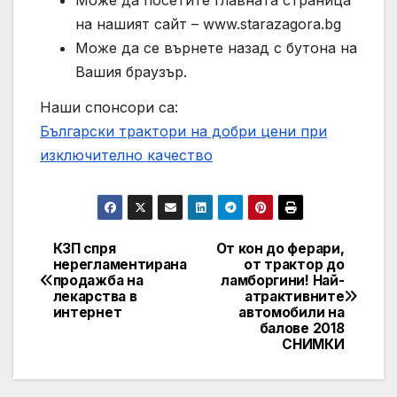
Може да посетите главната страница
на нашият сайт – www.starazagora.bg
Може да се върнете назад с бутона на
Вашия браузър.
Наши спонсори са:
Български трактори на добри цени при
изключително качество
КЗП спря
От кон до ферари,
Post
нерегламентирана
от трактор до
продажба на
ламборгини! Най-
navigation
лекарства в
атрактивните
интернет
автомобили на
балове 2018
СНИМКИ