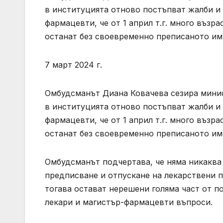
в институцията отново постъпват жалби и 
фармацевти, че от 1 април т.г. много възр
останат без своевременно преписаното им
7 март 2024 г.
Омбудсманът Диана Ковачева сезира минис
в институцията отново постъпват жалби и 
фармацевти, че от 1 април т.г. много възр
останат без своевременно преписаното им
Омбудсманът подчертава, че няма никаква
предписване и отпускане на лекарствени п
тогава остават нерешени голяма част от п
лекари и магистър-фармацевти въпроси.