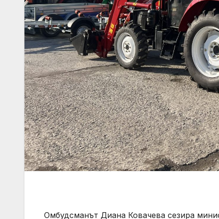
Омбудсманът Диана Ковачева сезира минис