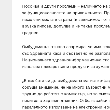
Посочва и други проблеми – наличието на 
за функционалността на приложението. Пр
населени места в страна (в зависимост от
връзка липсва, допълва и че такъв пробле
градове.
Омбудсманът отново алармира, че има лек
със Здравната каса и съответно не разпола
Националната здравноинформационна сист
използват лекарствени продукти за хуман
„В жалбата си до омбудсмана магистър-фар
обръща внимание, че на много възрастни 
трудно да работят с компютър, но за смет
носител в хартиен дневник. Отбелязвайки 
паралелното използване на електронни и х