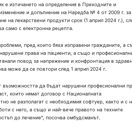
к е изтичането на определения в Преходните и
зменение и допълнение на Наредба № 4 от 2009 г. за
не на лекарствени продукти срок (1 април 2024 г.), сл
а само с електронна рецепта.
роблеми, пред които бяха изправени гражданите, а с
 нарушени права на пациенти, а също и професионалн
станали повод за напрежение и конфронтация в здрав
ова може да се повтори след 1 април 2024 г.
от възможността да бъдат нарушени професионални п
раст, които нямат договор с Националната
тно не разполагат с необходимия софтуер, както и с 
боти с него, а също и най-вече правото на техните
стъп до лечение“, посочва омбудсманът.