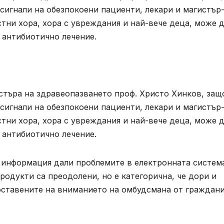
сигнали на обезпокоени пациенти, лекари и магистър
астни хора, хора с увреждания и най-вече деца, може 
 антибиотично лечение.
търа на здравеопазването проф. Христо Хинков, защ
сигнали на обезпокоени пациенти, лекари и магистър
астни хора, хора с увреждания и най-вече деца, може 
 антибиотично лечение.
 информация дали проблемите в електронната система
родукти са преодолени, но е категорична, че дори и
оставените на вниманието на омбудсмана от граждани