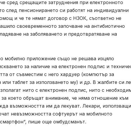
че сред срещащите затруднения при електронното
то след пенсионирането си работят на индивидуални
омощ и че те нямат договор с НЗОК, съответно не
трашило своевременното започване на антибиотично
владяване на заболяването и предотвратяване на
ото мобилно приложение също не решава изцяло
скването за наличие на електронен подпис и техниче
тта от съвместим с него хардуер (компютър за
или таблет за използването му) и др. В жалбите си л
азполагат нито с електронен подпис, нито с необходи
 и за което обръщат внимание, че няма отношение към
ажда възможността им да лекуват. Лекари, използващ
сочат невъзможността софтуерът на мобилното
 смартфон“, пише още омбудсманът.