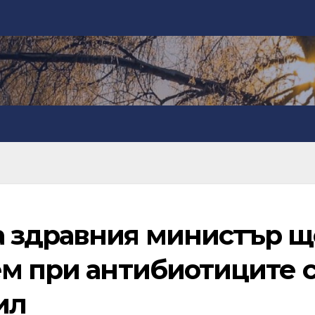
 здравния министър щ
ем при антибиотиците 
ил