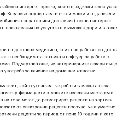
стабилна интернет връзка, която е задължително усло
оф. Ковачева подчертава в някои малки и отдалечени
 мобилния оператор или доставчик) такава интернет
м с прекъсвания на услугата е възможен дори и в голе
ари по дентална медицина, които не работят по дого
гат с необходимата техника и софтуер за работа с
ема. Подчертава още, че ветеринарните лекари същ
на употреба за лечение на домашни животни.
мацевт, който уточнява, че работи в малка аптека,
магистър-фармацевти в малките населени места им е
ка на това могат да регистрират рецепти на хартиен
ползата от електронни рецепти посочва, че е уместно
артиени рецепти за период от поне 10 години и като