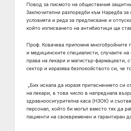
Повод за писмото на обществения защитни
Заключителни разпоредби към Наредба за и
условията и реда за предписване и отпуска
който изписването на антибиотици ще став
Проф. Ковачева припомня многобройните п
и медицинските специалисти, случаите на
права на лекари и магистър-фармацевти, 
сектор и изразява безпокойството си, че т
„Бих искала да изразя притеснението си 
на лекари, в това число в напреднала въз
здравноосигурителна каса (НЗОК) и съотве
персонал, който би могъл вместо тях да ра
пациенти на своевременен и гарантиран до