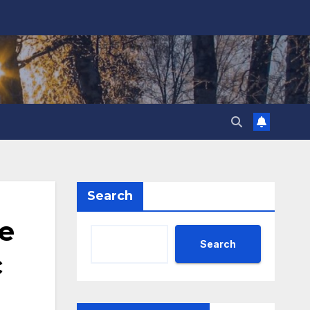
Search
е
Search
с