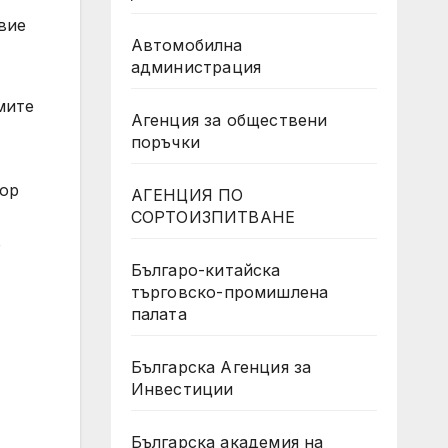
вие
Автомобилна
администрация
мите
Агенция за обществени
поръчки
вор
АГЕНЦИЯ ПО
СОРТОИЗПИТВАНЕ
о
Българо-китайска
търговско-промишлена
палата
Българска Агенция за
Инвестиции
Българска академия на