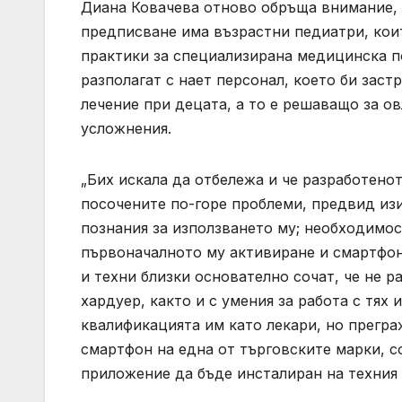
Диана Ковачева отново обръща внимание, 
предписване има възрастни педиатри, кои
практики за специализирана медицинска п
разполагат с нает персонал, което би зас
лечение при децата, а то е решаващо за о
усложнения.
„Бих искала да отбележа и че разработен
посочените по-горе проблеми, предвид изи
познания за използването му; необходимос
първоначалното му активиране и смартфон 
и техни близки основателно сочат, че не р
хардуер, както и с умения за работа с тях
квалификацията им като лекари, но прегр
смартфон на една от търговските марки, 
приложение да бъде инсталиран на техния