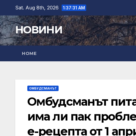
Skip
Sat. Aug 8th, 2026
1:37:33 AM
to
content
НОВИНИ
HOME
ОМБУДСМАНЪТ
Омбудсманът пита
има ли пак пробл
е-рецепта от 1 апр