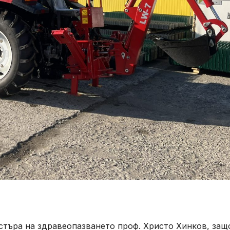
търа на здравеопазването проф. Христо Хинков, защ