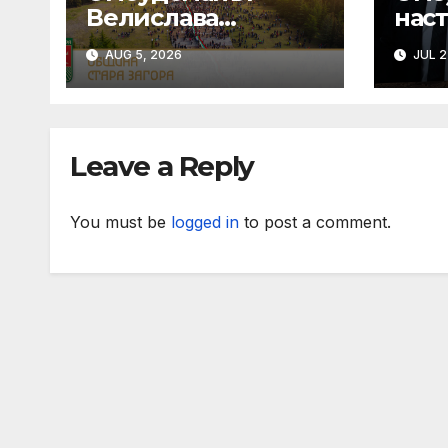
Велислава
наст
Делчева сезира
Стар
AUG 5, 2026
JUL 2
Конституционния
отл
съд за
съб
„замразяването“
пост
на минималната
„Ло
Leave a Reply
работна заплата и
промените в
отчитането на
You must be
logged in
to post a comment.
трудовия стаж