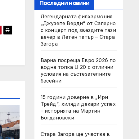
Последни новини
Легендарната филхармония
„Джузепе Верди“ от Салерно
с концерт под звездите тази
вечер в Летен татър – Стара
Загора
Варна посреща Евро 2026 по
водна топка U 20 с отлични
условия на състезателните
басейни
15 години доверие в „Ири
Трейд“, хиляди декари успех
– историята на Мартин
Богдановски
Стара Загора ще участва в