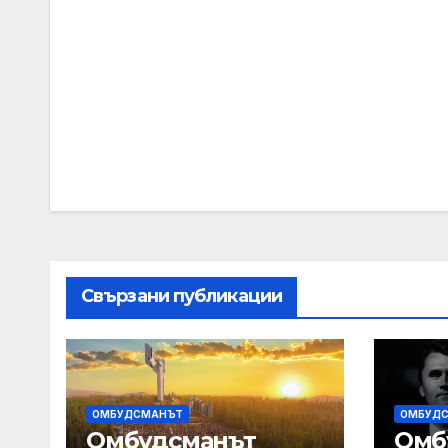
Post
navigation
Свързани публикации
ОМБУДСМАНЪТ
ОМБУД
Омбудсманът
Омб