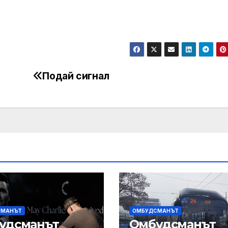
Подай сигнал
СМАНЪТ
ОМБУДСМАНЪТ
удсманът
Омбудсманът