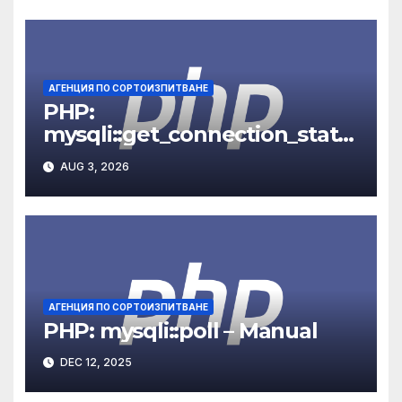
АГЕНЦИЯ ПО СОРТОИЗПИТВАНЕ
PHP:
mysqli::get_connection_stats
– Manual
AUG 3, 2026
АГЕНЦИЯ ПО СОРТОИЗПИТВАНЕ
PHP: mysqli::poll – Manual
DEC 12, 2025