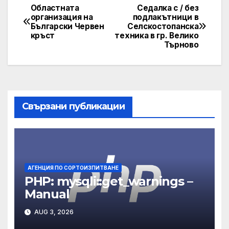
Областната
Седалка с / без
Post
организация на
подлакътници в
Български Червен
Селскостопанска
navigation
кръст
техника в гр. Велико
Търново
Свързани публикации
АГЕНЦИЯ ПО СОРТОИЗПИТВАНЕ
PHP: mysqli::get_warnings –
Manual
AUG 3, 2026