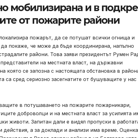
но мобилизирана и в подкре
лите от пожарите райони
локализира пожарът, да се потушат всички огнища и
 да покаже, че може да бъде координирана, напълно
страдалите райони. Това заяви президентът Румен Ра
 представители на местната власт, на държавни
на която се запозна с настоящата обстановка в район
а са сред сериозно засегнатите от бушуващите у нас
тващите в потушаването на пожарите пожарникари,
иците доброволци и на местната власт за усилията и
ешки животи. Запитан дали е видял пропуски в работат
 действия, а за доклади и анализи има време. Оценка