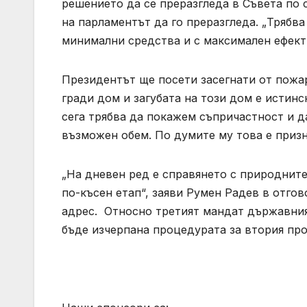
решението да се преразгледа в Съвета по
на парламентът да го преразгледа. „Трябв
минимални средства и с максимален ефект“
Президентът ще посети засегнати от пожа
гради дом и загубата на този дом е истинс
сега трябва да покажем съпричастност и 
възможен обем. По думите му това е призн
„На дневен ред е справянето с природните
по-късен етап“, заяви Румен Радев в отго
адрес. Относно третият мандат държавният
бъде изчерпана процедурата за втория пр