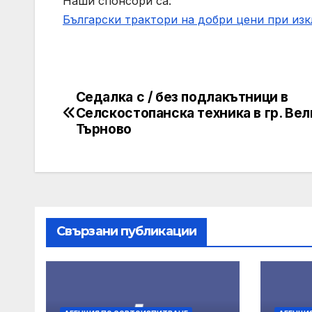
Наши спонсори са:
Български трактори на добри цени при из
Седалка с / без подлакътници в
Post
Селскостопанска техника в гр. Вел
navigation
Търново
Свързани публикации