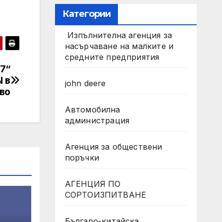
Категории
Изпълнителна агенция за
насърчаване на малките и
средните предприятия
7“
 в
john deere
ово
Автомобилна
администрация
Агенция за обществени
поръчки
АГЕНЦИЯ ПО
СОРТОИЗПИТВАНЕ
Българо-китайска