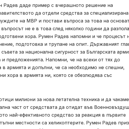
ен Радев даде пример с вчерашното решение на
равителството да отдели средства за специализирана
 нуждите на МВР и постави въпроса за това на основат
е въпросът не е в това след няколко години да разпол
подготвени хора. Румен Радев напомни и че процесът 
чение, подготовка и трупане на опит. Държавният гла
съвета за национална сигурност за Българската арми
а и предложенията. Напомни, че на всеки от тях до
а в армията и допълни, че са необходимо не спешни,
ни хора в армията ни, която се обезлюдява със
отици милиони за нова летателна техника и да чакам
мална част от средствата да отидат във Военновъзду
щото най-ефективното средство за реакция в първите
стъпни местности са хеликоптерите. Румен Радев при