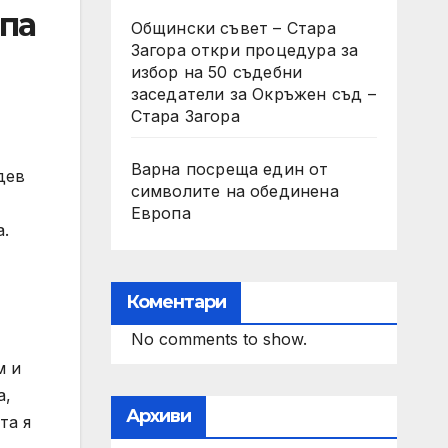
па
Общински съвет – Стара
Загора откри процедура за
избор на 50 съдебни
заседатели за Окръжен съд –
Стара Загора
Варна посреща един от
дев
символите на обединена
Европа
а.
Коментари
No comments to show.
м и
а,
Архиви
та я