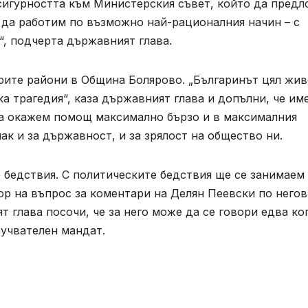
 сигурността към Министерския съвет, който да пред
а да работим по възможно най-рационалния начин – с
, подчерта държавният глава.
рите райони в Община Болярово. „Българинът цял жив
ка трагедия“, каза държавният глава и допълни, че им
да окажем помощ максимално бързо и в максималния
ак и за държавност, и за зрялост на общество ни.
 бедствия. С политическите бедствия ще се занимаем
вор на въпрос за коментари на Делян Пеевски по негов
 глава посочи, че за него може да се говори едва ко
оучвателен мандат.