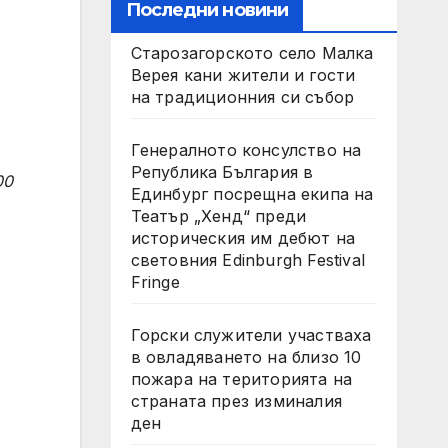
Последни новини
Старозагорското село Малка
Верея кани жители и гости
на традиционния си събор
Генералното консулство на
Република България в
00
Единбург посрещна екипа на
Театър „Хенд“ преди
историческия им дебют на
световния Edinburgh Festival
Fringe
Горски служители участваха
в овладяването на близо 10
пожара на територията на
страната през изминалия
ден