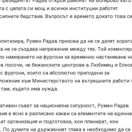
 Президентът Радев открои районът на Болярово като
а с цялата си мощ и всички институции работят
силните бедствия. Въпросът е времето докато това с
олитизира, Румен Радев призова да не се делят хорат
да не се създава напрежение между тях. Той коментира
ло намирането на фургони за временно настаняване н
ев посочи, че бежанските центрове в Любимец и Елхо
 с фургони, които са абсолютно пригодени за
дложение към Министерството на вътрешните работи 
 там, където има нужда.
ативен съвет за национална сигурност, Румен Радев
вия е ясно е разписано какви са елементите на единна
ат организация и подготовка, кои планират, кои
. По думите на държавният глава е необходимо да се