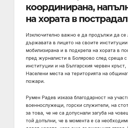
координирана, напъл
на хората в пострада
Изключително важно е да продължи да се 
държавата в лицето на своите институции
мобилизирана и в подкрепа на хората в по
пред журналисти в Болярово след среща с
институции и на Българския червен кръст, 
Населени места на територията на общинат
пожари.
Румен Радев изказа благодарност на учас
военнослужещи, горски служители, на стот
за това, че не са допуснали загуба на чов
той допълни, че в момента е са необходими