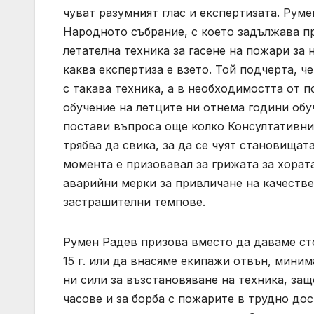
чуват разумният глас и експертизата. Рум
Народното събрание, с което задължава п
летателна техника за гасене на пожари за
каква експертиза е взето. Той подчерта, ч
с такава техника, а в необходимостта от 
обучение на летците ни отнема години обу
постави въпроса още колко Консултативни 
трябва да свика, за да се чуят становищат
момента е призовавал за грижата за хорат
аварийни мерки за привличане на качестве
застрашителни темпове.
Румен Радев призова вместо да даваме ст
15 г. или да внасяме екипажи отвън, мини
ни сили за възстановяване на техника, за
часове и за борба с пожарите в трудно до