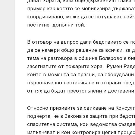
дават хората, каза още държавният глава.
пример как когато се мобилизира държават
координирано, може да се потушават най-
постигне, допълни той.
В отговор на въпрос дали бедствието се п
да се намери общо решение за всички, за 
тема на разговора в община Болярово е би
засегнатите от пожарите хора. Румен Рад
които в момента са празни, са оборудвани
първоначално настаняване и отправи пре
от тях да бъдат преотстъпени и доставени
Относно призивите за свикване на Консулт
подчерта, че в Закона за защита при бедст
спасителна система, кои ведомства създав
изпълняват и кой контролира целия процес