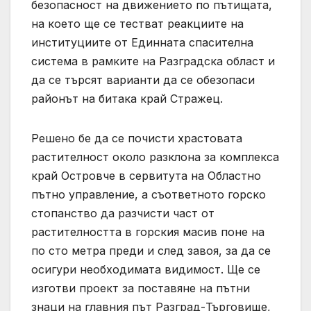
безопасност на движението по пътищата,
на което ще се тестват реакциите на
институциите от Единната спасителна
система в рамките на Разградска област и
да се търсят варианти да се обезопаси
районът на битака край Стражец.
Решено бе да се почисти храстовата
растителност около разклона за комплекса
край Островче в сервитута на Областно
пътно управление, а съответното горско
стопанство да разчисти част от
растителността в горския масив поне на
по сто метра преди и след завоя, за да се
осигури необходимата видимост. Ще се
изготви проект за поставяне на пътни
знаци на главния път Разград-Търговище,