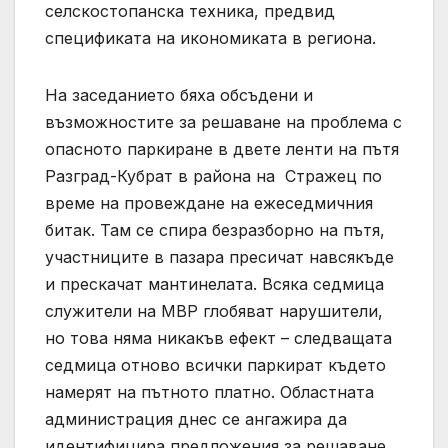
селскостопанска техника, предвид
спецификата на икономиката в региона.
На заседанието бяха обсъдени и
възможностите за решаване на проблема с
опасното паркиране в двете ленти на пътя
Разград-Кубрат в района на Стражец по
време на провеждане на ежеседмичния
битак. Там се спира безразборно на пътя,
участниците в пазара пресичат навсякъде
и прескачат мантинелата. Всяка седмица
служители на МВР глобяват нарушители,
но това няма никакъв ефект – следващата
седмица отново всички паркират където
намерят на пътното платно. Областната
администрация днес се ангажира да
идентифицира предложения за решаване