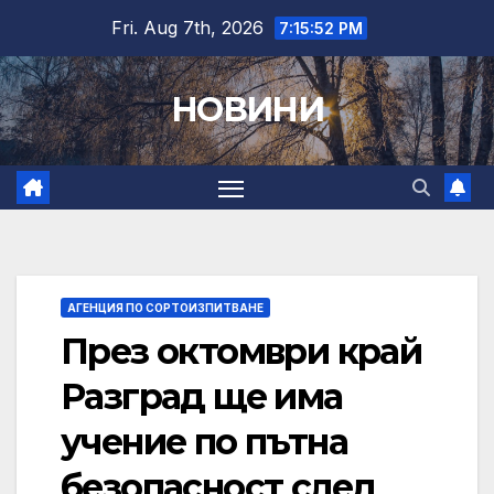
Skip
Fri. Aug 7th, 2026
7:15:53 PM
to
content
НОВИНИ
АГЕНЦИЯ ПО СОРТОИЗПИТВАНЕ
През октомври край
Разград ще има
учение по пътна
безопасност след