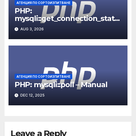
АГЕНЦИЯ ПО СОРТОИЗПИТВАНЕ
PHP:
mysqli::get_connection_stats
– Manual
AUG 3, 2026
АГЕНЦИЯ ПО СОРТОИЗПИТВАНЕ
PHP: mysqli::poll – Manual
DEC 12, 2025
Leave a Reply