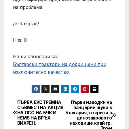
на проблема.
/e-Razgrad/
Hits: 0
Наши спонсори са:
Български трактори на добри цени при
изключително качество
ПЪРВА ЕКСТРЕМНА
Първи находки на
Post
СЪВМЕСТНА АКЦИЯ
панцерни щуки в
НА ПСС НА БЧК И
България, открити в
navigation
HEMS НА ВРЪХ
динозавровото
ВИХРЕН.
находище край гр.
Трън