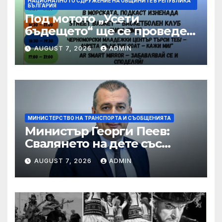
НАЦИОНАЛНОТО СДРУЖЕНИЕ НА ОБЩИНИТЕ В РЕПУБЛИКА
БЪЛГАРИЯ
Под мотото „Усети
бъдещето“ ще се проведе
шестото издание на
AUGUST 7, 2026
ADMIN
фестивала OPEN
BUZLUDZHA
МИНИСТЕРСТВО НА ТРАНСПОРТА И СЪОБЩЕНИЯТА
Министър Георги Пеев:
Свалянето на дете със
специални потребности от
AUGUST 7, 2026
ADMIN
автобус не е морално и е
неприемливо