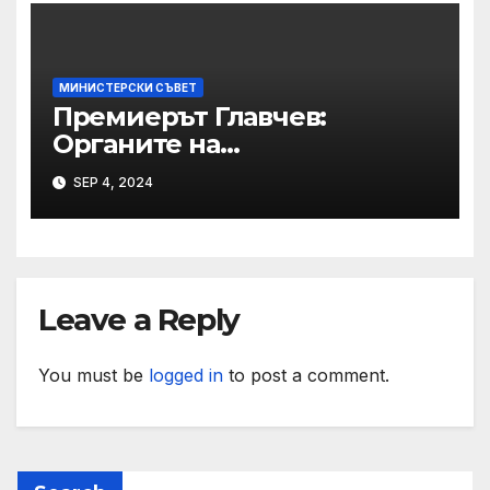
МИНИСТЕРСКИ СЪВЕТ
Премиерът Главчев:
Органите на
изпълнителната власт да
SEP 4, 2024
спазват стриктно закона и
да не се поддават на
провокации
Leave a Reply
You must be
logged in
to post a comment.