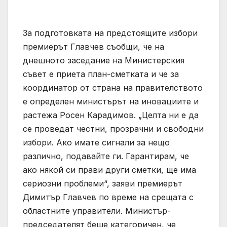
За подготовката на предстоящите избори
премиерът Главчев съобщи, че на
днешното заседание на Министерския
съвет е приета план-сметката и че за
координатор от страна на правителството
е определен министърът на иновациите и
растежа Росен Карадимов. „Целта ни е да
се проведат честни, прозрачни и свободни
избори. Ако имате сигнали за нещо
различно, подавайте ги. Гарантирам, че
ако някой си прави други сметки, ще има
сериозни проблеми“, заяви премиерът
Димитър Главчев по време на срещата с
областните управители. Министър-
председателят беше категоричен, че