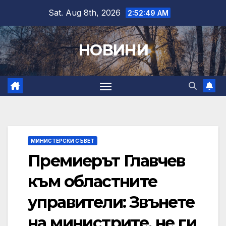
Skip
Sat. Aug 8th, 2026
2:52:50 AM
to
content
НОВИНИ
МИНИСТЕРСКИ СЪВЕТ
Премиерът Главчев
към областните
управители: Звънете
на министрите, не ги