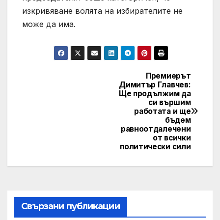
изкривяване волята на избирателите не
може да има.
Премиерът
Post
Димитър Главчев:
Ще продължим да
navigation
си вършим
работата и ще
бъдем
равноотдалечени
от всички
политически сили
Свързани публикации