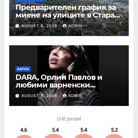
Предварителен график за
миене на улиците в Стара
Загора за периода от
AUGUST 8, 2026
ADMIN
10.08.2026 до 14.08.2026 г.
ВАРНА
DARA, Орлин Павлов и
любими варненски
изпълнители ще пеят на
AUGUST 8, 2026
ADMIN
празника на Варна