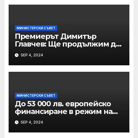
МИНИСТЕРСКИ СЪВЕТ
Премиерът Димитър
Главчев: Ще продължим да
си вършим работата и ще
SEP 4, 2024
бъдем равноотдалечени от
всички политически сили
МИНИСТЕРСКИ СЪВЕТ
До 53 000 лв. европейско
финансиране в режим на
„непомощ“ може да получи
SEP 4, 2024
безвъзмездно всяко НПО