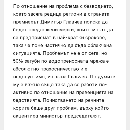
По отношение на проблема с безводието,
което засяга редица региони в страната,
премиерът Димитър Главчев поиска да
бъдат предложени мерки, които могат да
се предприемат в най-кратки срокове,
така че поне частично да бъде облекчена
ситуацията. Проблемът не е от сега, но
50% загуби по водопреносната мрежа е
абсолютно прахосничество и е
недопустимо, изтъкна Главчев. По думите
му е важно също така да се работи по-
активно по отношение на превенцията на
бедствията. Почистването на речните
корита беше друг проблем, върху който
акцентира министър-председателят.