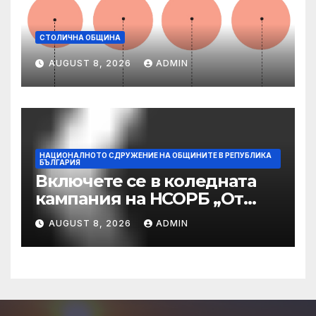
СТОЛИЧНА ОБЩИНА
AUGUST 8, 2026
ADMIN
НАЦИОНАЛНОТО СДРУЖЕНИЕ НА ОБЩИНИТЕ В РЕПУБЛИКА
БЪЛГАРИЯ
Включете се в коледната
кампания на НСОРБ „От
нашите общини за Вашите
AUGUST 8, 2026
ADMIN
празници!“