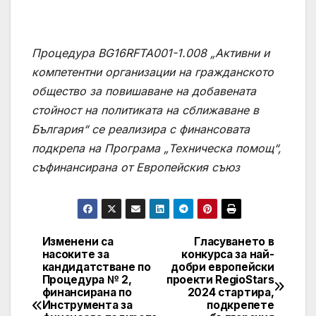
Процедура BG16RFTA001-1.008 „Активни и
компетентни организации на гражданското
общество за повишаване на добавената
стойност на политиката на сближаване в
България“
се реализира с финансовата
подкрепа на Програма „Техническа помощ“,
съфинансирана от Европейския съюз
Изменени са
Гласуването в
Post
насоките за
конкурса за най-
кандидатстване по
добри европейски
navigation
Процедура № 2,
проекти RegioStars
финансирана по
2024 стартира,
Инструмента за
подкрепете