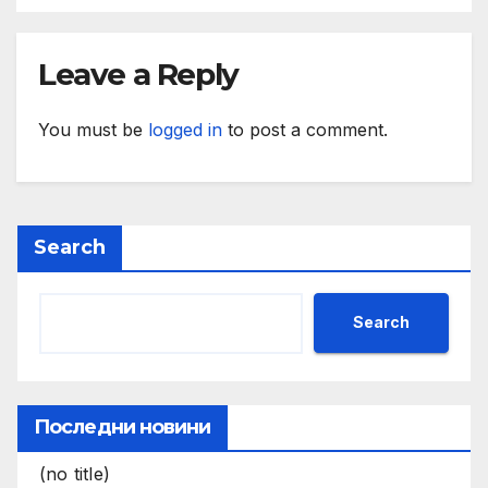
на риска от наводнения в
община Мадан
Leave a Reply
You must be
logged in
to post a comment.
Search
Search
Последни новини
(no title)