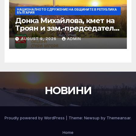
НАЦИОНАЛНОТО СДРУЖЕНИЕ НА ОБЩИНИТЕ В РЕПУБЛИКА
БЪЛГАРИЯ
Донка Михайлова, кмет на
Троян и зам.-председател
на НСОРБ: Знаем какво е
AUGUST 9, 2026
ADMIN
произведено, как е
произведено и какво влиза
в детското меню
НОВИНИ
Proudly powered by WordPress
|
Theme:
Newsup
by
Themeansar
.
Home