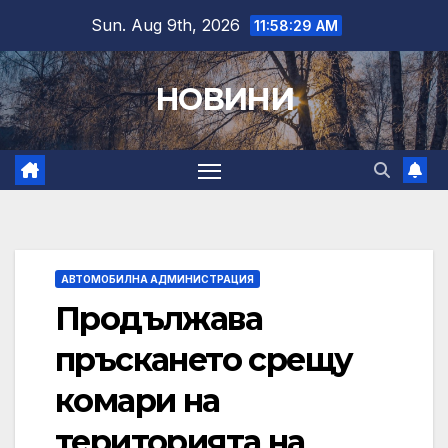
Skip
Sun. Aug 9th, 2026
11:58:30 AM
to
content
НОВИНИ
АВТОМОБИЛНА АДМИНИСТРАЦИЯ
Продължава
пръскането срещу
комари на
територията на