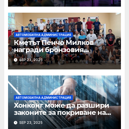
устройство · Technode
АВТОМОБИЛНА АДМИНИСТРАЦИЯ
Кметът Пенчо Милков
награди бронзовия
медалист от Световното по
SEP 23, 2025
бокс Радослав Росенов
АВТОМОБИЛНА АДМИНИСТРАЦИЯ
Хонконг може да разшири
законите за покриване на
използването на ИИ при
SEP 23, 2025
сексуални престъпления,