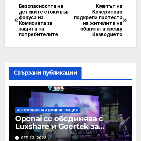
Безопасността на
Кметът на
Post
детските стоки във
Кочериново
фокуса на
подкрепи протеста
navigation
Комисията за
на жителите на
защита на
общината срещу
потребителите
безводието
Свързани публикации
АВТОМОБИЛНА АДМИНИСТРАЦИЯ
Openai се обединява с
Luxshare и Goertek за
разработване на ново AI
SEP 23, 2025