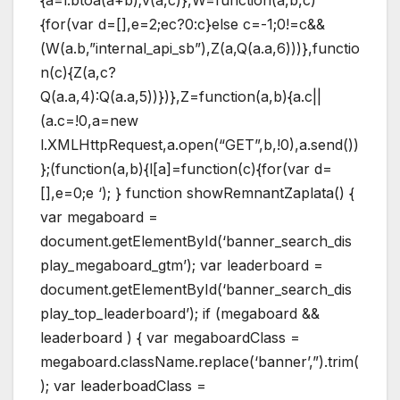
{for(var d=[],e=2;ec?0:c}else c=-1;0!=c&&
(W(a.b,”internal_api_sb”),Z(a,Q(a.a,6)))},functio
n(c){Z(a,c?
Q(a.a,4):Q(a.a,5))})},Z=function(a,b){a.c||
(a.c=!0,a=new
l.XMLHttpRequest,a.open(“GET”,b,!0),a.send())
};(function(a,b){l[a]=function(c){for(var d=
[],e=0;e
‘); } function showRemnantZaplata() {
var megaboard =
document.getElementById(‘banner_search_dis
play_megaboard_gtm’); var leaderboard =
document.getElementById(‘banner_search_dis
play_top_leaderboard’); if (megaboard &&
leaderboard ) { var megaboardClass =
megaboard.className.replace(‘banner’,”).trim(
); var leaderboadClass =