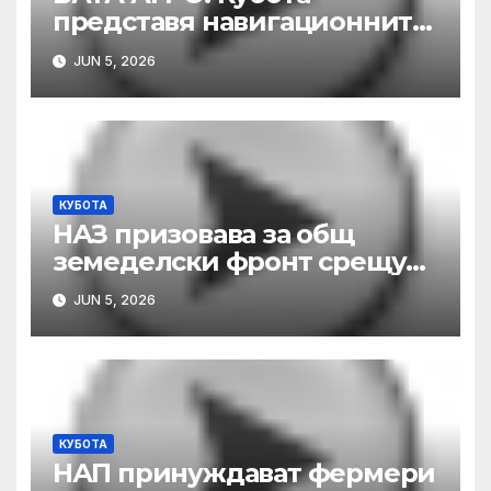
представя навигационните
системи AG Leader
JUN 5, 2026
КУБОТА
НАЗ призовава за общ
земеделски фронт срещу
новия план на Брюксел за
JUN 5, 2026
финансиране на отрасъла
КУБОТА
НАП принуждават фермери