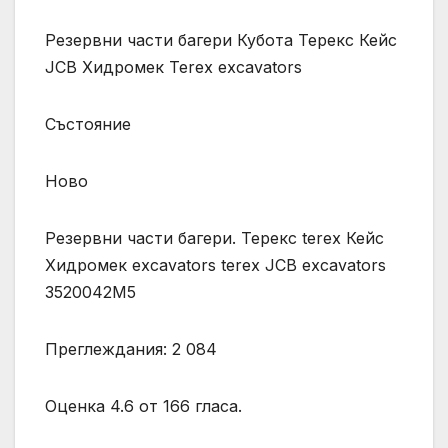
Резервни части багери Кубота Терекс Кейс
JCB Хидромек Terex excavators
Състояние
Ново
Резервни части багери. Терекс terex Кейс
Хидромек excavators terex JCB excavators
3520042M5
Преглеждания: 2 084
Оценка 4.6 от 166 гласа.