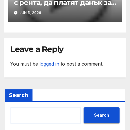
с рента, да платят данък за
пет години назад
JUN 5, 2026
Leave a Reply
You must be
logged in
to post a comment.
Search
Search