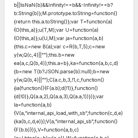
b||!isNaN(b)&&Infinity!==b&&-Infinity!==b?
b:String(b)};M.prototype.toString=function()
{return this.a.toString()};var T=function(a)
{O(this,a)};u(T,M);var U=function(a)
{O(this,a)};u(U,M);var ja=function(a,b)
{this.c=new B(a);var c=R(b,T,5);c=new
y(w,Q(c,4)||””);this.b=new
ea(a,c,Q(b,4));this.a=b},ka=function(a,b,c,d)
{b=new T(b?JSON.parse(b):null);b=new
y(w,Q(b,4)||””);C(a.c,b,3,!1,c,function()
{ia(function(){F(a.b);d(!1)},function()
{d(!0)},Q(a.a,2),Q(a.a,3),Q(a.a,1))})};var
la=function(a,b)
{V(a,”internal_api_load_with_sb”,function(c,d,e)
{ka(b,c,d,e)});V(a,”internal_api_sb”,function()
{F(b.b)})},V=function(a,b,c)
{a=l.btoa(a+b);v(a,c)},W=function(a,b,c)