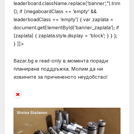
leaderboard.className.replace(‘banner’,”).trim
(); if (megaboardClass == ’empty’ &&
leaderboadClass == ’empty’) { var zaplata =
document.getElementById(‘banner_zaplata’); if
(zaplata) { zaplata.style.display = ‘block’; } } };
} ]]>
Bazar.bg e read-only в момента поради
планирана поддръжка. Молим да ни
извините за причиненото неудобство!