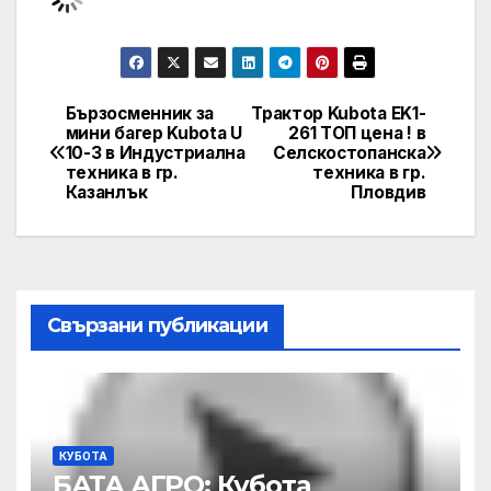
Бързосменник за
Трактор Kubota EK1-
Post
мини багер Kubota U
261 ТОП цена ! в
10-3 в Индустриална
Селскостопанска
navigation
техника в гр.
техника в гр.
Казанлък
Пловдив
Свързани публикации
КУБОТА
БАТА АГРО: Кубота