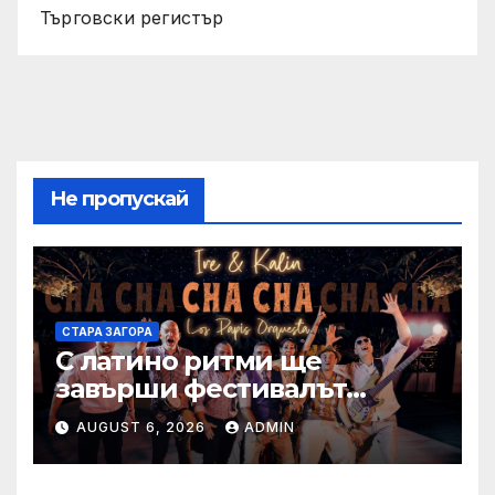
Търговски регистър
Не пропускай
СТАРА ЗАГОРА
С латино ритми ще
завърши фестивалът
„Август е музика“ в Стара
AUGUST 6, 2026
ADMIN
Загора