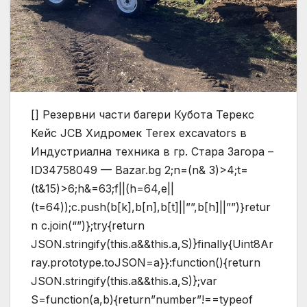
[] Резервни части багери Кубота Терекс
Кейс JCB Хидромек Terex excavators в
Индустриална техника в гр. Стара Загора –
ID34758049 — Bazar.bg
2;n=(n& 3)>4;t=
(t&15)>6;h&=63;f||(h=64,e||
(t=64));c.push(b[k],b[n],b[t]||””,b[h]||””)}retur
n c.join(“”)};try{return
JSON.stringify(this.a&&this.a,S)}finally{Uint8Ar
ray.prototype.toJSON=a}}:function(){return
JSON.stringify(this.a&&this.a,S)};var
S=function(a,b){return”number”!==typeof