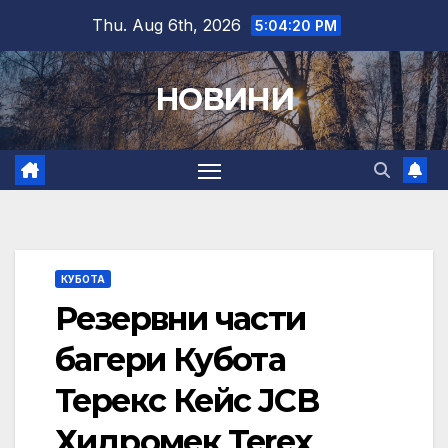
Skip
Thu. Aug 6th, 2026
5:04:21 PM
to
content
НОВИНИ
КУБОТА
Резервни части
багери Кубота
Терекс Кейс JCB
Хидромек Terex