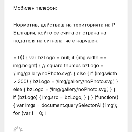
Мобилен телефон:
Норматив, действащ на територията на Р
България, който се счита от страна на
подателя на сигнала, че е нарушен:
= 0)) { var bzLogo = null; if (img.width ==
img.height) { // square thumbs bzLogo =
‘/img/gallery/noPhoto.svg’; } else { if (img.width
> 300) { bzLogo = ‘/img/gallery/noPhoto.svg’; }
else { bzLogo = ‘/img/gallery/noPhoto.svg’; } }
if (bzLogo) { img.src = bzLogo; } } } (function()
{ var imgs = document.querySelectorAll(‘img’);
for (var i = 0; i