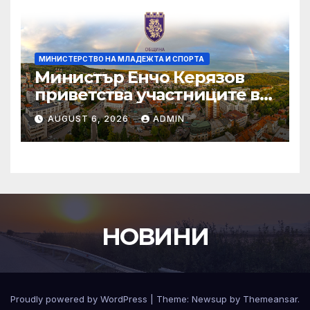
МИНИСТЕРСТВО НА МЛАДЕЖТА И СПОРТА
Министър Енчо Керязов
приветства участниците в
Световното първенство по
AUGUST 6, 2026
ADMIN
гребане до 19 години в
Пловдив
НОВИНИ
Proudly powered by WordPress
|
Theme:
Newsup
by
Themeansar
.