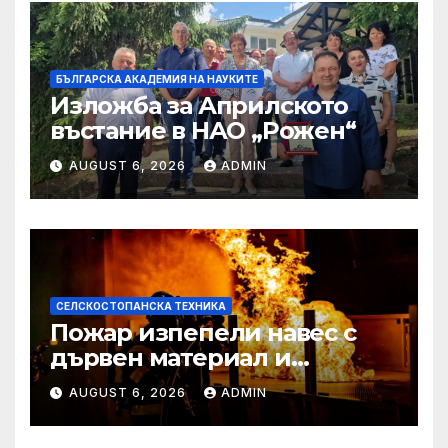
БЪЛГАРСКА АКАДЕМИЯ НА НАУКИТЕ
Изложба за Априлското
въстание в НАО „Рожен“
AUGUST 6, 2026
ADMIN
СЕЛСКОСТОПАНСКА ТЕХНИКА
Пожар изпепели навес с
дървен материал и
земеделска техника
AUGUST 6, 2026
ADMIN