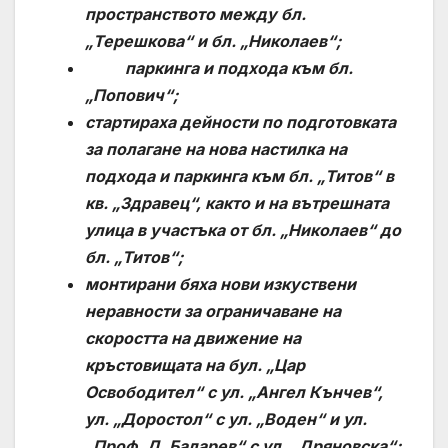
пространството между бл.
„Терешкова“ и бл. „Николаев“;
паркинга и подхода към бл.
„Попович“;
стартираха дейности по
подготовката
за полагане на нова настилка на
подхода и паркинга към бл. „Титов“ в
кв. „Здравец“, както и на вътрешната
улица в участъка от бл. „Николаев“ до
бл. „Титов“;
монтирани бяха нови изкуствени
неравности за ограничаване на
скоростта на движение на
кръстовищата на бул. „Цар
Освободител“ с ул. „Ангел Кънчев“,
ул. „Доростол“ с ул. „Воден“ и ул.
„Проф. Д. Баларев“ с ул. „Дряновска“
;