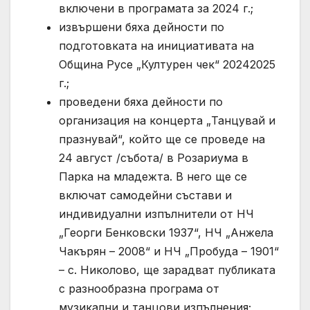
включени в програмата за 2024 г.;
извършени бяха дейности по
подготовката на инициативата на
Община Русе „Културен чек“ 20242025
г.;
проведени бяха дейности по
организация на концерта „Танцувай и
празнувай“, който ще се проведе на
24 август /събота/ в Розариума в
Парка на младежта. В него ще се
включат самодейни състави и
индивидуални изпълнители от НЧ
„Георги Бенковски 1937“, НЧ „Анжела
Чакърян – 2008“ и НЧ „Пробуда – 1901“
– с. Николово, ще зарадват публиката
с разнообразна програма от
музикални и танцови изпълнения;