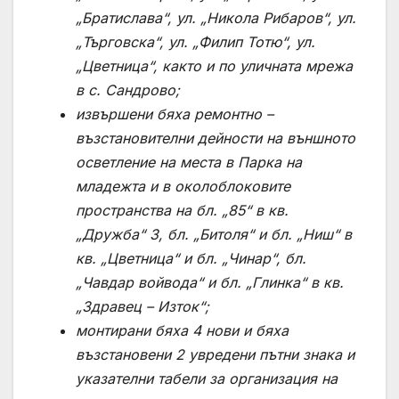
„Братислава“, ул. „Никола Рибаров“, ул.
„Търговска“, ул. „Филип Тотю“, ул.
„Цветница“, както и по уличната мрежа
в с. Сандрово;
извършени бяха ремонтно –
възстановителни дейности на външното
осветление на места в Парка на
младежта и в околоблоковите
пространства на бл. „85“ в кв.
„Дружба“ 3, бл. „Битоля“ и бл. „Ниш“ в
кв. „Цветница“ и бл. „Чинар“, бл.
„Чавдар войвода“ и бл. „Глинка“ в кв.
„Здравец – Изток“;
монтирани бяха
4 нови и бяха
възстановени 2 увредени
пътни знака
и
указателни табели за организация на