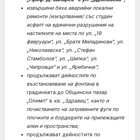
извършени бяха аварийни локални
ремонти /изкърпвания/ със студен
асфалт на единични разрушения на
настилките на места по ул. „19
февруари“, ул. „Братя Миладинови“, ул.
„Николаевска“, ул. „Стефан
Стамболов“, ул. „Шипка“, ул.
„Чипровци“ и ул. „Яребична“;
продължават дейностите по
възстановяване на фонтана
в
градинката до Общински пазар
„Олимп“ в
кв. „Здравец“, както и
почистването на затревените фуги по
плочките и бордюрите на прилежащите
алеи и пространства;
продължават дейностите по