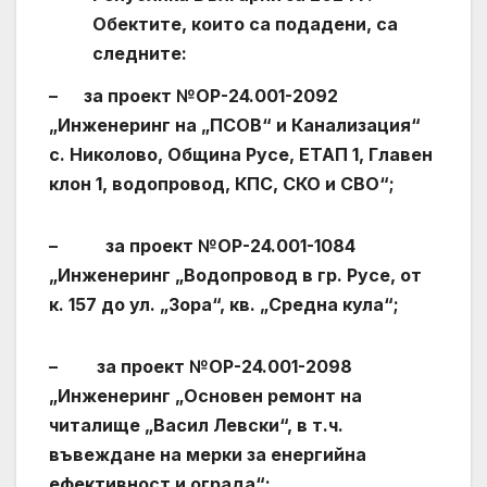
Обектите, които са подадени, са
следните:
– за проект №OP-24.001-2092
„Инженеринг на „ПСОВ“ и Канализация“
с. Николово, Община Русе, ЕТАП 1, Главен
клон 1, водопровод, КПС, СКО и СВО“;
– за проект №ОР-24.001-1084
„Инженеринг „Водопровод в гр. Русе, от
к. 157 до ул. „Зора“, кв. „Средна кула“;
– за проект №OP-24.001-2098
„Инженеринг „Основен ремонт на
читалище „Васил Левски“, в т.ч.
въвеждане на мерки за енергийна
ефективност и ограда“;