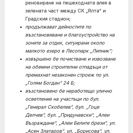
реновиране на пешеходната алея в
зелената част между СК „Ялта“ и
Градския стадион;
продължават дейностите по
възстановяване и благоустройство на
зоните за отдих, ситуирани около
малкото езеро в Лесопарк „Липник“;
извършено бе почистване и извозване
на обемни строителни отпадъци от
премахнат незаконен строеж по ул.
„Голям Богдан“ 24 Б;
възстановено б
e
неработещо улично
осветление на участъци по бул.
„Генерал Скобелев“, бул. „Гоце
Делчев“, бул. „Придунавски“, „Алеи
Възраждане“, „Алеи Белите брези“, ул.
„Асен Златаров“, ул. „Борисова“, ул.