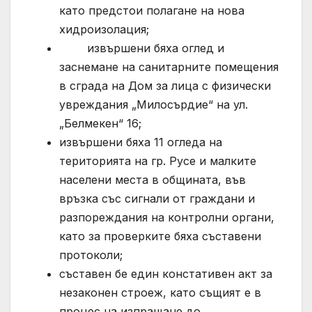
като предстои полагане на нова
хидроизолация;
извършени бяха оглед и
заснемане на санитарните помещения
в сграда на Дом за лица с физически
увреждания „Милосърдие“ на ул.
„Белмекен“ 16;
извършени бяха 11 огледа на
територията на гр. Русе и малките
населени места в общината, във
връзка със сигнали от граждани и
разпореждания на контролни органи,
като за проверките бяха съставени
протоколи;
съставен бе един констативен акт за
незаконен строеж, като същият е в
процес на изпращане до