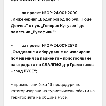
– за проект №OP-24.001-2099
„Инженеринг „Водопровод по бул. „Гоце
Делчев“ от ул. „Генерал Кутузов“ до
паметник „Русофили“;
– за проект №OP-24.001-2573
„Създаване и оборудване на изолирани
помещения за пациенти – пристрояване
на сградата на СБАЛПФЗ д-р Граматиков
– град РУСЕ“;
– приключени бяха 16 процедури по
категоризиране на туристически обекти на
територията на община Русе;