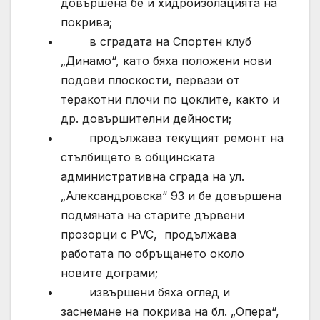
довършена бе и хидроизолацията на
покрива;
в сградата на Спортен клуб
„Динамо“, като бяха положени нови
подови плоскости, первази от
теракотни плочи по цоклите, както и
др. довършителни дейности;
продължава текущият ремонт на
стълбището в общинската
административна сграда на ул.
„Александровска“ 93 и бе довършена
подмяната на старите дървени
прозорци с PVC, продължава
работата по обръщането около
новите дограми;
извършени бяха оглед и
заснемане на покрива на бл. „Опера“,