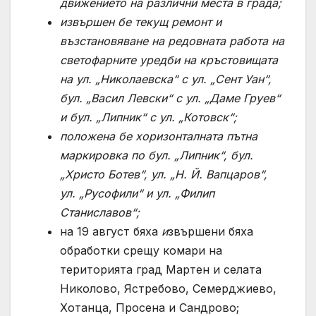
движението на различни места в града;
извършен бе текущ ремонт и
възстановяване на редовната работа на
светофарните уредби на кръстовищата
на ул. „Николаевска“ с ул. „Сент Уан“,
бул. „Васил Левски“ с ул. „Даме Груев“
и бул. „Липник“ с ул. „Котовск“;
положена бе хоризонталната пътна
маркировка по бул. „Липник“, бул.
„Христо Ботев“, ул. „Н. Й. Вапцаров“,
ул. „Русофили“ и ул. „Филип
Станиславов“
;
на 19 август бяха
и
звършени бяха
обработки срещу комари на
територията град Мартен и селата
Николово, Ястребово, Семерджиево,
Хотанца, Просена и Сандрово;