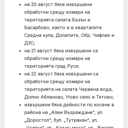
на 20 август бяха извършени
обработки срещу комари на
територията селата Бъзън и
Басарбово, както и в кварталите
Средна кула, Долапите, Обр. Чифлик и
ДЗС;
на 21 август бяха извършени са
обработки срещу комари на
територията град Русе;
на 22 август бяха извършени са
обработки срещу комари на
територията на селата Червена вода,
Долно Абланово, Ново село и Тетово;
извършени бяха дейности по косене в
района на „Алеи Възраждане“, ул.
„Доростол“, бул. „Тутракан“, ул.
„Шипка“, ул. „Кадин мост“, ул. „Вискяр