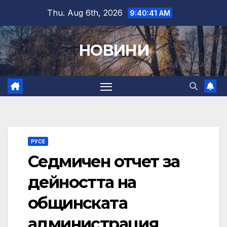
Skip
Thu. Aug 6th, 2026
9:40:42 AM
to
content
НОВИНИ
РУСЕ
Седмичен отчет за
дейността на
общинската
администрация