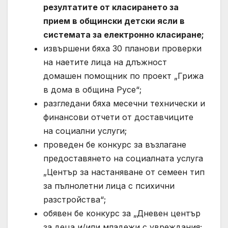
резултатите от класирането за
прием в общински детски ясли в
системата за електронно класиране;
извършени бяха 30 планови проверки
на наетите лица на длъжност
домашен помощник по проект „Грижа
в дома в община Русе“;
разгледани бяха месечни технически и
финансови отчети от доставчиците
на социални услуги;
проведен бе конкурс за възлагане
предоставянето на социалната услуга
„Център за настаняване от семеен тип
за пълнолетни лица с психични
разстройства“;
обявен бе конкурс за „Дневен център
за деца и/или младежи с увреждания;