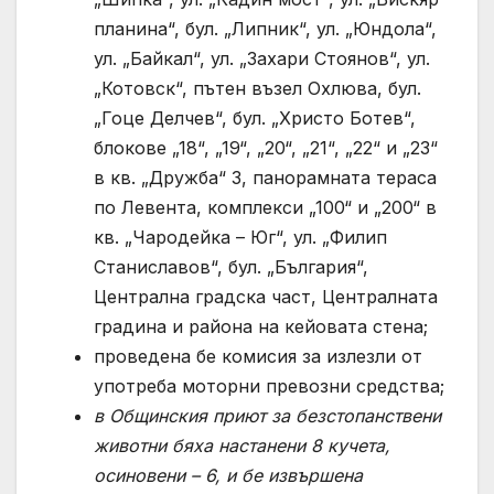
планина“, бул. „Липник“, ул. „Юндола“,
ул. „Байкал“, ул. „Захари Стоянов“, ул.
„Котовск“, пътен възел Охлюва, бул.
„Гоце Делчев“, бул. „Христо Ботев“,
блокове „18“, „19“, „20“, „21“, „22“ и „23“
в кв. „Дружба“ 3, панорамната тераса
по Левента, комплекси „100“ и „200“ в
кв. „Чародейка – Юг“, ул. „Филип
Станиславов“, бул. „България“,
Централна градска част, Централната
градина и района на кейовата стена;
проведена бе комисия за излезли от
употреба моторни превозни средства;
в
O
бщинския приют за безстопанствени
животни бяха настанени
8
кучета,
осиновени –
6
, и бе извършена