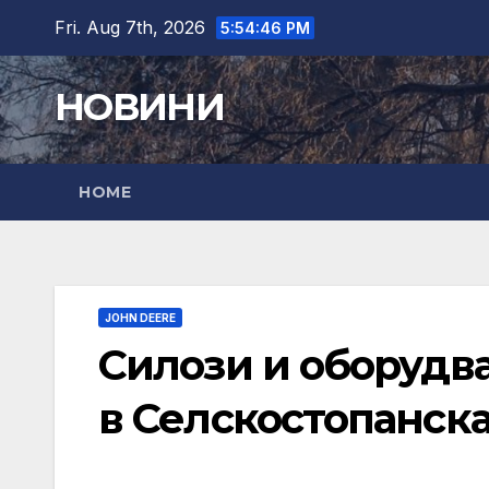
Skip
Fri. Aug 7th, 2026
5:54:47 PM
to
content
НОВИНИ
HOME
JOHN DEERE
Силози и оборудв
в Селскостопанска