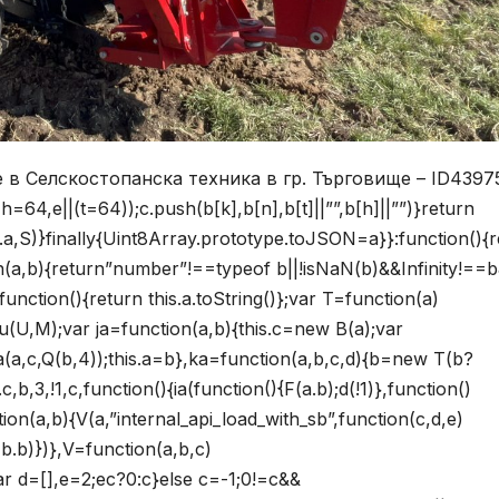
е в Селскостопанска техника в гр. Търговище – ID4397
=64,e||(t=64));c.push(b[k],b[n],b[t]||””,b[h]||””)}return
his.a,S)}finally{Uint8Array.prototype.toJSON=a}}:function(){
on(a,b){return”number”!==typeof b||!isNaN(b)&&Infinity!==
unction(){return this.a.toString()};var T=function(a)
;u(U,M);var ja=function(a,b){this.c=new B(a);var
a(a,c,Q(b,4));this.a=b},ka=function(a,b,c,d){b=new T(b?
b,3,!1,c,function(){ia(function(){F(a.b);d(!1)},function()
ction(a,b){V(a,”internal_api_load_with_sb”,function(c,d,e)
F(b.b)})},V=function(a,b,c)
ar d=[],e=2;ec?0:c}else c=-1;0!=c&&