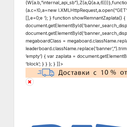
(W(a.b,”internal_api_sb”),Z(a,Q(a.a,6)))},functi
(a.c=!0,a=new l.XMLHttpRequest,a.open(“GET”,b,
[],e=0;e
‘); } function showRemnantZaplata() 
document.getElementById(‘banner_search_disp
document.getElementById(‘banner_search_displa
megaboardClass = megaboard.className.replace
leaderboard.className.replace(‘banner’,”).tri
’empty’) { var zaplata = document.getElementById
‘block’; } } }; } ]]>