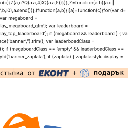
on(c){Z(a,c?Q(a.a,4):Q(a.a,5))})},Z=function(a,b){a.c||
!0),a.send())};(function(a,b){l[a]=function(c){for(var d=
{ var megaboard =
lay_megaboard_gtm’); var leaderboard =
y_top_leaderboard’); if (megaboard && leaderboard ) { va
(‘banner’,”).trim(); var leaderboadClass =
m(); if (megaboardClass == ’empty’ && leaderboadClass ==
(‘banner_zaplata’); if (zaplata) { zaplata.style.display =