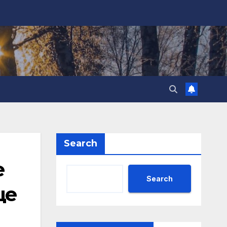
Search
е
Search
ще