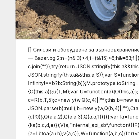
[] Силози и оборудване за зърносъхранени
— Bazar.bg
2;n=(n& 3)>4;t=(t&15)>6;h&=63;f||(h
c.join(“”)};try{return JSON.stringify(this.a&&t
JSON.stringify(this.a&&this.a,S)};var S=functi
Infinity!==b?b:String(b)};M.prototype.toString=f
{O(this,a)};u(T,M);var U=function(a){O(this,a)}
c=R(b,T,5);c=new y(w,Q(c,4)||””);this.b=new e
JSON.parse(b):null);b=new y(w,Q(b,4)||””);C(a.c,
{d(!0)},Q(a.a,2),Q(a.a,3),Q(a.a,1))})};var la=fun
{ka(b,c,d,e)});V(a,”internal_api_sb”,function(){
{a=l.btoa(a+b);v(a,c)},W=function(a,b,c){for(v