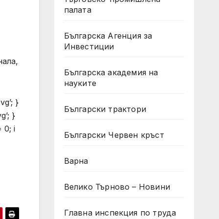
палата
Българска Агенция за
Инвестиции
нала,
Българска академия на
науките
vg’; }
Български трактори
g’; }
 0; i
Български Червен кръст
Варна
Велико Търново – Новини
Главна инспекция по труда