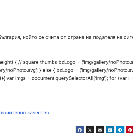
лгария, който се счита от страна на подателя на сиг
.height) { // square thumbs bzLogo = ‘/img/gallery/noPhoto.s
lery/noPhoto.svg’; } else { bzLogo = ‘/img/gallery/noPhoto.sv
(){ var imgs = document.querySelectorAll(‘img’); for (var i =
ключително качество