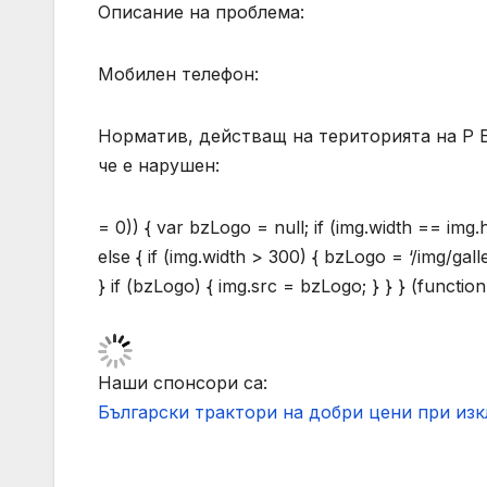
Описание на проблема:
Мобилен телефон:
Норматив, действащ на територията на Р Бъ
че е нарушен:
= 0)) { var bzLogo = null; if (img.width == img
else { if (img.width > 300) { bzLogo = ‘/img/gal
} if (bzLogo) { img.src = bzLogo; } } } (function
Наши спонсори са:
Български трактори на добри цени при из