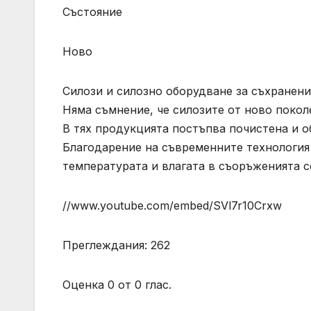
Състояние
Ново
️Силози и силозно оборудване за съхранени
️Няма съмнение, че силозите от ново поко
️В тях продукцията постъпва почистена и 
️Благодарение на съвременните технология
температурата и влагата в съоръженията с
//www.youtube.com/embed/SVl7r10Crxw
Преглеждания: 262
Оценка 0 от 0 глас.