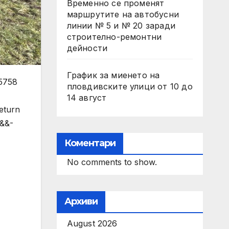
Временно се променят
маршрутите на автобусни
линии № 5 и № 20 заради
строително-ремонтни
дейности
График за миенето на
5758
пловдивските улици от 10 до
14 август
return
b&&-
Коментари
No comments to show.
Архиви
August 2026