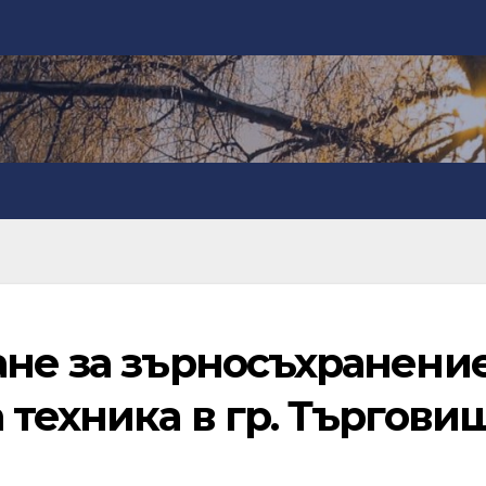
ане за зърносъхранени
 техника в гр. Търгови