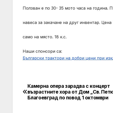
Ползван е по 30- 35 мото часа на година. 
навеса за закачане на друг инвентар. Цена
само на място. 18 к.с.
Наши спонсори са:
Български трактори на добри цени при из
Камерна опера зарадва с концерт
Post
възрастните хора от Дом „Св. Петк
navigation
Благоевград по повод 1 октомври