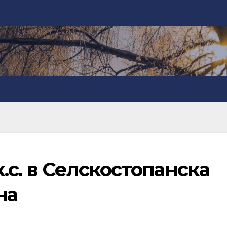
к.с. в Селскостопанска
на