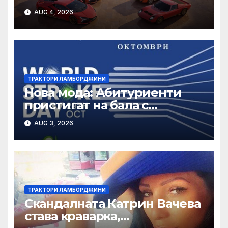
Revuelto
AUG 4, 2026
ТРАКТОРИ ЛАМБОРДЖИНИ
Нова мода: Абитуриенти
пристигат на бала с
хеликоптер, трактор или
AUG 3, 2026
спортна кола
ТРАКТОРИ ЛАМБОРДЖИНИ
Скандалната Катрин Вачева
става краварка,