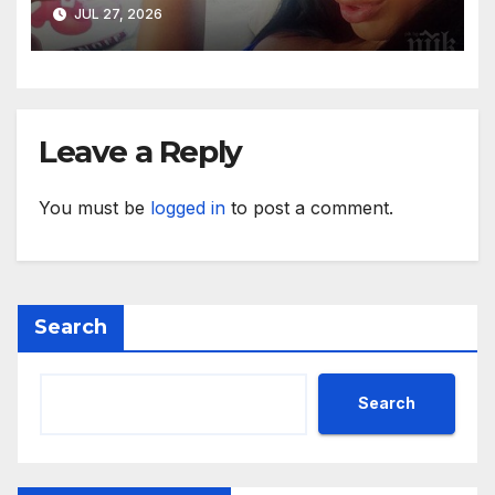
манекенката замени
JUL 27, 2026
лъскавото си Ламборджини
с трактор (снимки)
Leave a Reply
You must be
logged in
to post a comment.
Search
Search