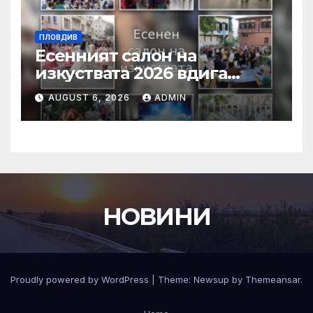
ПЛОВДИВ
Есенният салон на
изкуствата 2026 вдига
завеса в Пловдив с богата
AUGUST 6, 2026
ADMIN
културна програма
НОВИНИ
Proudly powered by WordPress
|
Theme:
Newsup
by
Themeansar
.