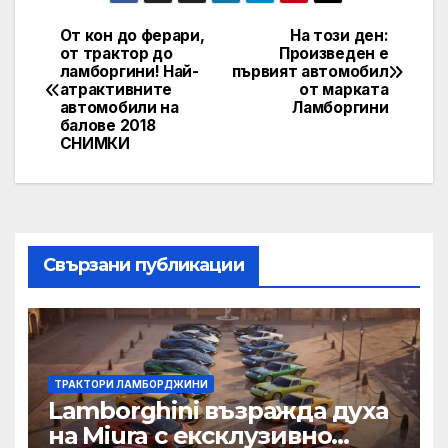
От кон до ферари,
На този ден:
Post
от трактор до
Произведен е
ламборгини! Най-
първият автомобил
navigation
атрактивните
от марката
автомобили на
Ламборгини
балове 2018
СНИМКИ
Свързани публикации
ТРАКТОРИ ЛАМБОРДЖИНИ
Lamborghini възражда духа
на Miura с ексклузивно