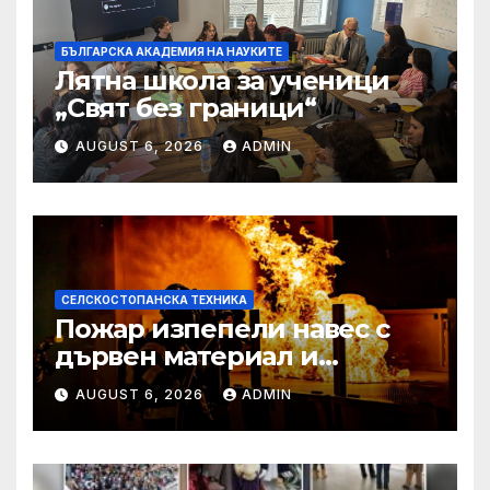
БЪЛГАРСКА АКАДЕМИЯ НА НАУКИТЕ
Лятна школа за ученици
„Свят без граници“
AUGUST 6, 2026
ADMIN
СЕЛСКОСТОПАНСКА ТЕХНИКА
Пожар изпепели навес с
дървен материал и
земеделска техника
AUGUST 6, 2026
ADMIN