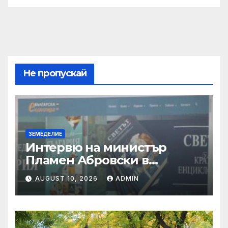
Не пропускай
ЗЕМЕДЕЛИЕ
Интервю на министър
Пламен Абровски в
предаването “Денят
AUGUST 10, 2026
ADMIN
започва в неделя”, БНТ