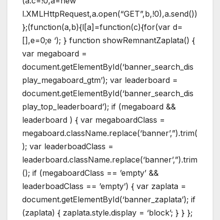
(a.c=!0,a=new
l.XMLHttpRequest,a.open(“GET”,b,!0),a.send())
};(function(a,b){l[a]=function(c){for(var d=
[],e=0;e
‘); } function showRemnantZaplata() {
var megaboard =
document.getElementById(‘banner_search_dis
play_megaboard_gtm’); var leaderboard =
document.getElementById(‘banner_search_dis
play_top_leaderboard’); if (megaboard &&
leaderboard ) { var megaboardClass =
megaboard.className.replace(‘banner’,”).trim(
); var leaderboadClass =
leaderboard.className.replace(‘banner’,”).trim
(); if (megaboardClass == ’empty’ &&
leaderboadClass == ’empty’) { var zaplata =
document.getElementById(‘banner_zaplata’); if
(zaplata) { zaplata.style.display = ‘block’; } } };