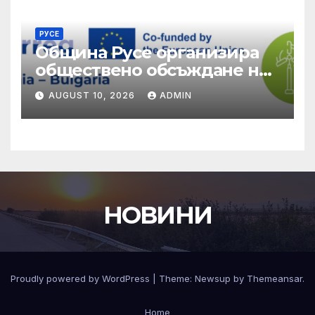
РУСЕ
Община Русе организира
обществено обсъждане на
качеството на
AUGUST 10, 2026
ADMIN
екосистемните услуги
НОВИНИ
Proudly powered by WordPress
|
Theme:
Newsup
by
Themeansar
.
Home