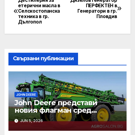
Дестилерия за
Дизелов генератор
Post
етерични масла в
ПЕРФЕКТЕН в
Селскостопанска
Генератори в гр.
navigation
техника в гр.
Пловдив
Дългопол
Свързани публикации
JOHN DEERE
John Deere представи
новия флагман сред
самоходните си пръскачки
JUN 5, 2026
– модел 500R