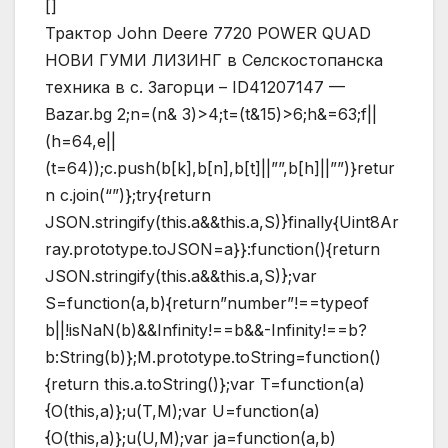
[]
Трактор John Deere 7720 POWER QUAD
НОВИ ГУМИ ЛИЗИНГ в Селскостопанска
техника в с. Загорци – ID41207147 —
Bazar.bg
2;n=(n& 3)>4;t=(t&15)>6;h&=63;f||
(h=64,e||
(t=64));c.push(b[k],b[n],b[t]||””,b[h]||””)}retur
n c.join(“”)};try{return
JSON.stringify(this.a&&this.a,S)}finally{Uint8Ar
ray.prototype.toJSON=a}}:function(){return
JSON.stringify(this.a&&this.a,S)};var
S=function(a,b){return”number”!==typeof
b||!isNaN(b)&&Infinity!==b&&-Infinity!==b?
b:String(b)};M.prototype.toString=function()
{return this.a.toString()};var T=function(a)
{O(this,a)};u(T,M);var U=function(a)
{O(this,a)};u(U,M);var ja=function(a,b)