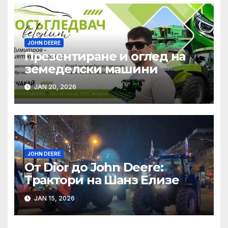
JOHN DEERE
Презентиране и оглед на
земеделски машини
JAN 20, 2026
JOHN DEERE
От Dior до John Deere:
Трактори на Шанз Елизе
JAN 15, 2026