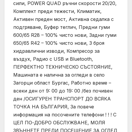
сили, POWER QUAD ръчни скорости 20/20,
Комплект преди тежести, Климатик,
Активен преден мост, Активна седалка с
подгряване, Буфер теглич, Предни гуми
600/65 R28 – 100% чисто нови, Задни гуми
650/65 R42 – 100% чисто нови, 3 броя
хидравлични изводи, Компресор за
въздух, Радио с USB и Bluetooth,
ПЕРФЕКТНО ТЕХНИЧЕСКО СЪСТОЯНИЕ,
Машината е налична за огледи в село
Загорци област Бургас, Работно време –
всеки ден от 9: 00 до 19: 00 /без почивен
ден /ОСИГУРЕН ТРАНСПОРТ ДО ВСЯКА
ТОЧКА НА БЪЛГАРИЯ, За повече
информация на посочените телефони ! ! ! С
ЦЕЛ ПО-ДОБРО ОБСЛУЖВАНЕ, МОЛЯ
ЗВЪННЕТЕ ПРЕДИ ПОСЕЩЕНИЕ ЗА ОГЛЕД