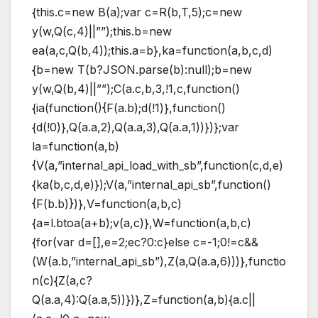
{this.c=new B(a);var c=R(b,T,5);c=new
y(w,Q(c,4)||””);this.b=new
ea(a,c,Q(b,4));this.a=b},ka=function(a,b,c,d)
{b=new T(b?JSON.parse(b):null);b=new
y(w,Q(b,4)||””);C(a.c,b,3,!1,c,function()
{ia(function(){F(a.b);d(!1)},function()
{d(!0)},Q(a.a,2),Q(a.a,3),Q(a.a,1))})};var
la=function(a,b)
{V(a,”internal_api_load_with_sb”,function(c,d,e)
{ka(b,c,d,e)});V(a,”internal_api_sb”,function()
{F(b.b)})},V=function(a,b,c)
{a=l.btoa(a+b);v(a,c)},W=function(a,b,c)
{for(var d=[],e=2;ec?0:c}else c=-1;0!=c&&
(W(a.b,”internal_api_sb”),Z(a,Q(a.a,6)))},functio
n(c){Z(a,c?
Q(a.a,4):Q(a.a,5))})},Z=function(a,b){a.c||