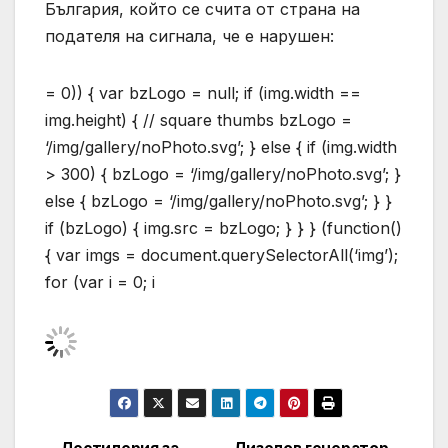
България, който се счита от страна на
подателя на сигнала, че е нарушен:
= 0)) { var bzLogo = null; if (img.width ==
img.height) { // square thumbs bzLogo =
‘/img/gallery/noPhoto.svg’; } else { if (img.width
> 300) { bzLogo = ‘/img/gallery/noPhoto.svg’; }
else { bzLogo = ‘/img/gallery/noPhoto.svg’; } }
if (bzLogo) { img.src = bzLogo; } } } (function()
{ var imgs = document.querySelectorAll(‘img’);
for (var i = 0; i