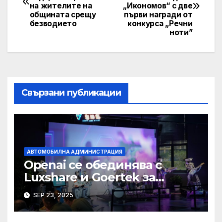
navigation
на жителите на
„Икономов“ с две
общината срещу
първи награди от
безводието
конкурса „Речни
ноти”
Свързани публикации
АВТОМОБИЛНА АДМИНИСТРАЦИЯ
Openai се обединява с
Luxshare и Goertek за
разработване на ново AI
SEP 23, 2025
устройство · Technode