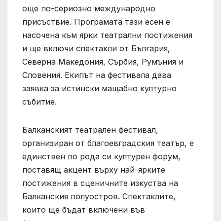
още по-сериозно международно
присъствие. Програмата тази есен е
насочена към ярки театрални постижения
и ще включи спектакли от България,
Северна Македония, Сърбия, Румъния и
Словения. Екипът на фестивала дава
заявка за истински мащабно културно
събитие.
Балканският театрален фестивал,
организиран от благоевградския театър, е
единствен по рода си културен форум,
поставящ акцент върху най-ярките
постижения в сценичните изкуства на
Балканския полуостров. Спектаклите,
които ще бъдат включени във