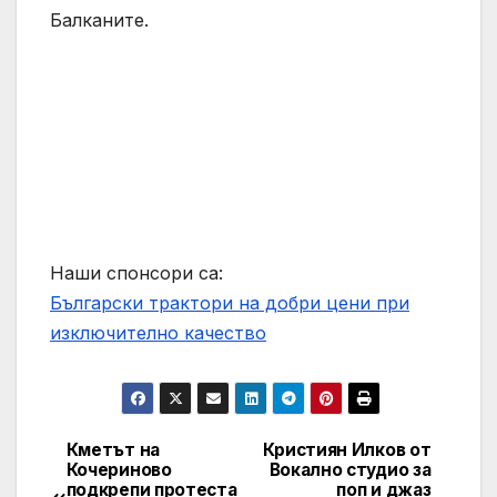
Балканите.
Наши спонсори са:
Български трактори на добри цени при
изключително качество
Кметът на
Кристиян Илков от
Post
Кочериново
Вокално студио за
подкрепи протеста
поп и джаз