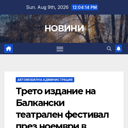
Skip
Sun. Aug 9th, 2026
12:04:15 PM
to
content
НОВИНИ
АВТОМОБИЛНА АДМИНИСТРАЦИЯ
Трето издание на
Балкански
театрален фестивал
през ноември в