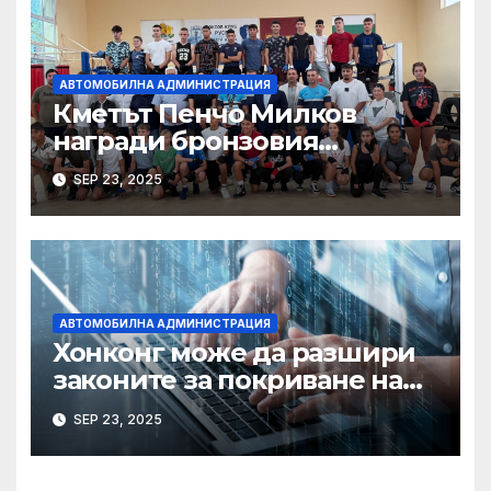
АВТОМОБИЛНА АДМИНИСТРАЦИЯ
Кметът Пенчо Милков
награди бронзовия
медалист от Световното по
SEP 23, 2025
бокс Радослав Росенов
АВТОМОБИЛНА АДМИНИСТРАЦИЯ
Хонконг може да разшири
законите за покриване на
използването на ИИ при
SEP 23, 2025
сексуални престъпления,
казва началникът на
сигурността