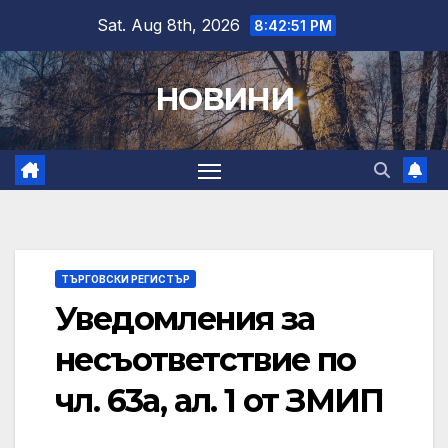
Skip
Sat. Aug 8th, 2026
8:42:51 PM
to
content
НОВИНИ
ТЪРГОВСКИ РЕГИСТЪР
Уведомления за
несъответствие по
чл. 63а, ал. 1 от ЗМИП