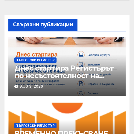
Свързани публикации
ТЪРГОВСКИ РЕГИСТЪР
Днес стартира Регистърът
по несъстоятелност на
физическите лица
AUG 3, 2026
ТЪРГОВСКИ РЕГИСТЪР
ВРЕМЕННО ПРЕКЪСВАНЕ