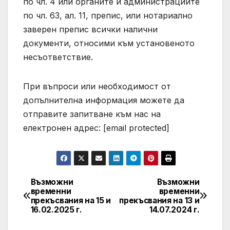
по чл. 4 или органите и администрациите
по чл. 63, ал. 11, препис, или нотариално
заверен препис всички налични
документи, относими към установеното
несъответствие.
При въпроси или необходимост от
допълнителна информация можете да
отправите запитване към нас на
електронен адрес: [email protected]
Възможни
Възможни
Post
временни
временни
прекъсвания на 15 и
прекъсвания на 13 и
navigation
16.02.2025 г.
14.07.2024 г.