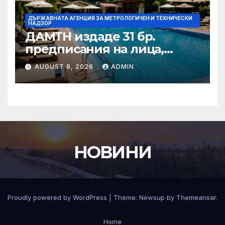
ДЪРЖАВНАТА АГЕНЦИЯ ЗА МЕТРОЛОГИЧЕН И ТЕХНИЧЕСКИ
НАДЗОР
ДАМТН издаде 31 бр.
предписания на лица,
стопанисващи плувни
AUGUST 8, 2026
ADMIN
басейни
НОВИНИ
Proudly powered by WordPress
|
Theme:
Newsup
by
Themeansar
.
Home