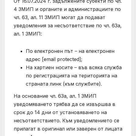
От 16.07.2024 г. задължените субекти по чл.
4 ЗМИП и органите и администрациите по
чл. 63, ал. 11 ЗМИП могат да подават
уведомления за несъответствие по чл. 63а,
ал. 1 ЗМИП:
По електронен път – на електронен
адрес [email protected];
На хартиен носите – във всяка служба
по регистрацията на територията на
страната линк (към службите).
На основание чл. 63а, ал. 1 ЗМИП
уведомяването трябва да се извършва в
срок до 14 дни от установяването на
несъответствието. Към уведомлението се
прилагат в оригинал или заверен от лицата