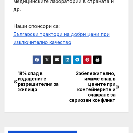
медицинските лаборатории в страната и
др.
Наши спонсори са:
Български трактори на добри цени при
изключително качество
18% спад в
Забележително,
Post
издадените
имаме спад в
разрешителни за
цените при
navigation
жилища
контейнерите и
очакване за
сериозен конфликт