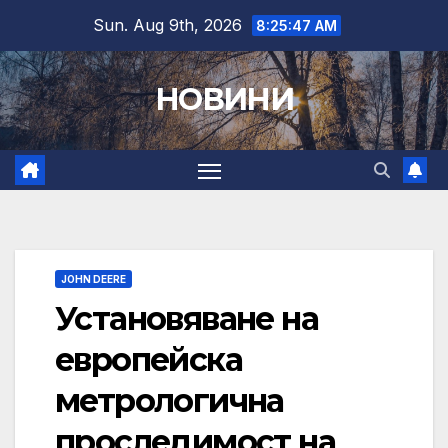
Skip
Sun. Aug 9th, 2026
8:25:48 AM
to
content
НОВИНИ
JOHN DEERE
Установяване на
европейска
метрологична
проследимост на