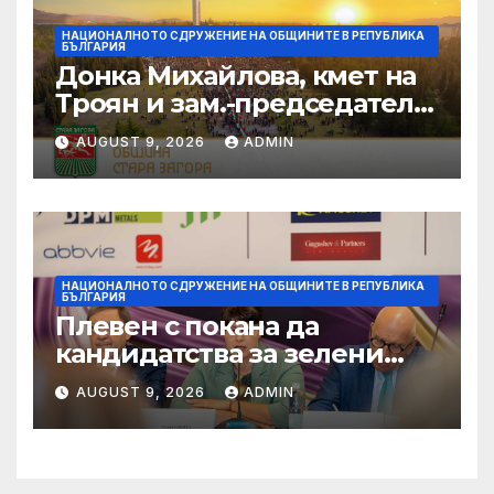
НАЦИОНАЛНОТО СДРУЖЕНИЕ НА ОБЩИНИТЕ В РЕПУБЛИКА
БЪЛГАРИЯ
Донка Михайлова, кмет на
Троян и зам.-председател
на НСОРБ: Знаем какво е
AUGUST 9, 2026
ADMIN
произведено, как е
произведено и какво влиза
в детското меню
НАЦИОНАЛНОТО СДРУЖЕНИЕ НА ОБЩИНИТЕ В РЕПУБЛИКА
БЪЛГАРИЯ
Плевен с покана да
кандидатства за зелени
инвестиции в градска
AUGUST 9, 2026
ADMIN
среда