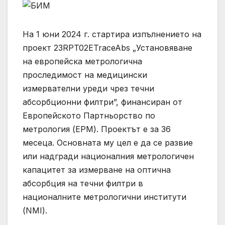
На 1 юни 2024 г. стартира изпълнението на
проект 23RPT02ETraceAbs „Установяване
на европейска метрологична
проследимост на медицински
измервателни уреди чрез течни
абсорбционни филтри”, финансиран от
Европейското Партньорство по
метрология (ЕРМ). Проектът е за 36
месеца. Основната му цел е да се развие
или надгради националния метрологичен
капацитет за измерване на оптична
абсорбция на течни филтри в
националните метрологични институти
(NMI).